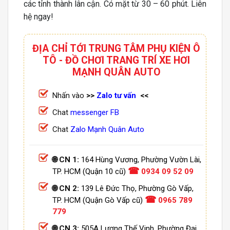
các tỉnh thành lân cận. Có mặt từ 30 – 60 phút. Liên
hệ ngay!
ĐỊA CHỈ TỚI TRUNG TÂM PHỤ KIỆN Ô
TÔ - ĐỒ CHƠI TRANG TRÍ XE HƠI
MẠNH QUÂN AUTO
Nhấn vào
>>
Zalo tư vấn
<<
Chat
messenger FB
Chat
Zalo Mạnh Quân Auto
🌐 CN 1:
164 Hùng Vương, Phường Vườn Lài,
☎
TP. HCM (Quận 10 cũ)
0934 09 52 09
🌐 CN 2:
139 Lê Đức Thọ, Phường Gò Vấp,
☎
TP. HCM (Quận Gò Vấp cũ)
0965 789
779
🌐 CN 3:
505A Lương Thế Vinh, Phường Đại