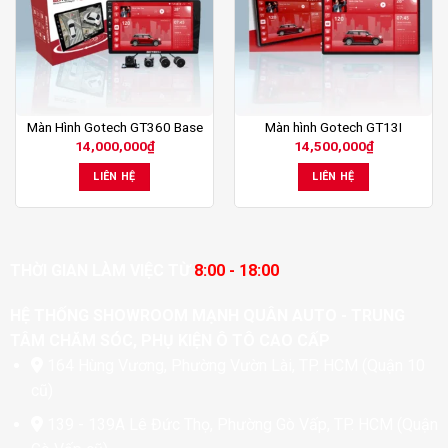
Màn Hình Gotech GT360 Base
Màn hình Gotech GT13I
14,000,000
₫
14,500,000
₫
LIÊN HỆ
LIÊN HỆ
THỜI GIAN LÀM VIỆC TỪ
8:00 - 18:00
HỆ THỐNG SHOWROOM MẠNH QUÂN AUTO - TRUNG
TÂM CHĂM SÓC, PHỤ KIỆN Ô TÔ CAO CẤP
164 Hùng Vương, Phường Vườn Lài, TP. HCM (Quận 10
cũ)
139 - 139A Lê Đức Thọ, Phường Gò Vấp, TP. HCM (Quận