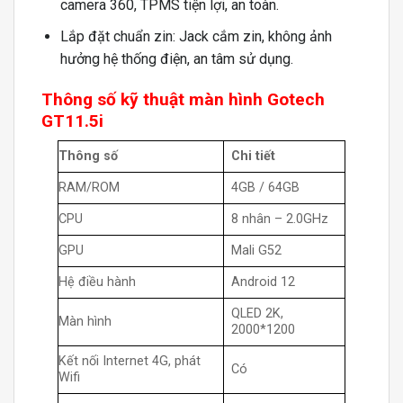
camera 360, TPMS tiện lợi, an toàn.
Lắp đặt chuẩn zin: Jack cắm zin, không ảnh
hưởng hệ thống điện, an tâm sử dụng.
Thông số kỹ thuật màn hình Gotech
GT11.5i
Thông số
Chi tiết
RAM/ROM
4GB / 64GB
CPU
8 nhân – 2.0GHz
GPU
Mali G52
Hệ điều hành
Android 12
QLED 2K,
Màn hình
2000*1200
Kết nối Internet 4G, phát
Có
Wifi