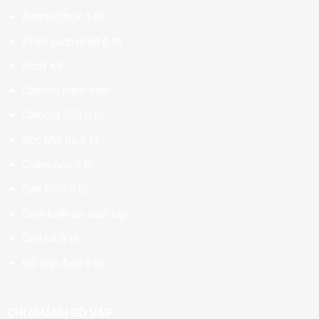
Android box ô tô
Phim cách nhiệt ô tô
Body kit
Camera hành trình
Camera 360 ô tô
Bọc ghế da ô tô
Chăm sóc ô tô
Dán PPF ô tô
Cảm biến áp suất lốp
Cửa hít ô tô
Độ cốp điện ô tô
CHI NHÁNH GÒ VẤP