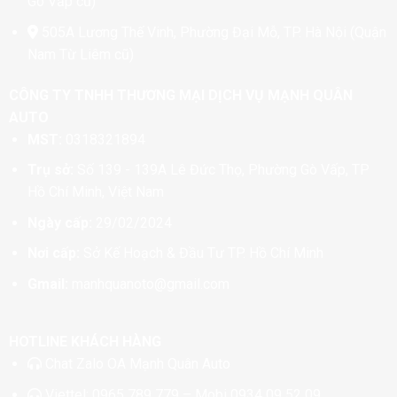
Gò Vấp cũ)
505A Lương Thế Vinh, Phường Đại Mỗ, TP. Hà Nội (Quận
Nam Từ Liêm cũ)
CÔNG TY TNHH THƯƠNG MẠI DỊCH VỤ MẠNH QUÂN
AUTO
MST:
0318321894
Trụ sở:
Số 139 - 139A Lê Đức Thọ, Phường Gò Vấp, TP
Hồ Chí Minh, Việt Nam
Ngày cấp:
29/02/2024
Nơi cấp:
Sở Kế Hoạch & Đầu Tư TP. Hồ Chí Minh
Gmail:
manhquanoto@gmail.com
HOTLINE KHÁCH HÀNG
Chat
Zalo OA Mạnh Quân Auto
Viettel:
0965 789 779
– Mobi
0934 09 52 09