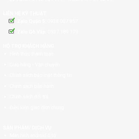
LIÊN HỆ KỸ THUẬT
Zalo Quận 5:
0938 007 857
Zalo Gò Vấp:
0937 189 179
HỖ TRỢ KHÁCH HÀNG
Hình thức thanh toán
Giao hàng - Vận chuyển
Chính sách bảo mật thông tin
Chính sách bảo hành
Chính sách đổi trả
Điều kiện giao dịch chung
SẢN PHẨM/ DỊCH VỤ
Màn hình android ô tô