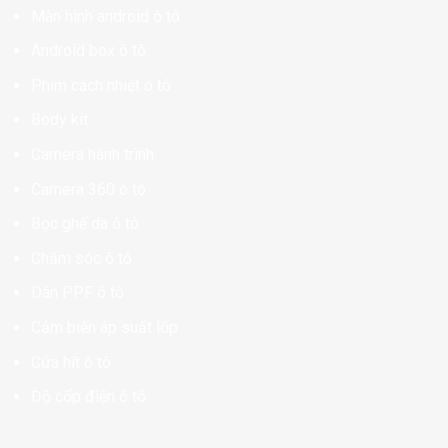
Màn hình android ô tô
Android box ô tô
Phim cách nhiệt ô tô
Body kit
Camera hành trình
Camera 360 ô tô
Bọc ghế da ô tô
Chăm sóc ô tô
Dán PPF ô tô
Cảm biến áp suất lốp
Cửa hít ô tô
Độ cốp điện ô tô