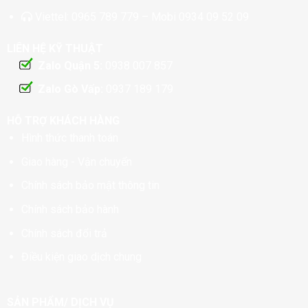
Viettel:
0965 789 779
– Mobi
0934 09 52 09
LIÊN HỆ KỸ THUẬT
Zalo Quận 5:
0938 007 857
Zalo Gò Vấp:
0937 189 179
HỖ TRỢ KHÁCH HÀNG
Hình thức thanh toán
Giao hàng - Vận chuyển
Chính sách bảo mật thông tin
Chính sách bảo hành
Chính sách đổi trả
Điều kiện giao dịch chung
SẢN PHẨM/ DỊCH VỤ