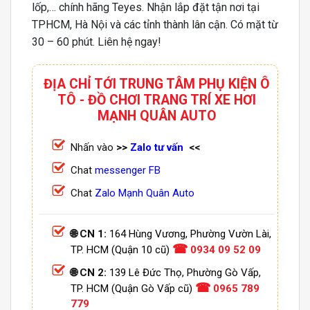
lốp,… chính hãng Teyes. Nhận lắp đặt tận nơi tại
TPHCM, Hà Nội và các tỉnh thành lân cận. Có mặt từ
30 – 60 phút. Liên hệ ngay!
ĐỊA CHỈ TỚI TRUNG TÂM PHỤ KIỆN Ô
TÔ - ĐỒ CHƠI TRANG TRÍ XE HƠI
MẠNH QUÂN AUTO
Nhấn vào
>>
Zalo tư vấn
<<
Chat
messenger FB
Chat
Zalo Mạnh Quân Auto
🌐 CN 1:
164 Hùng Vương, Phường Vườn Lài,
☎
TP. HCM (Quận 10 cũ)
0934 09 52 09
🌐 CN 2:
139 Lê Đức Thọ, Phường Gò Vấp,
☎
TP. HCM (Quận Gò Vấp cũ)
0965 789
779