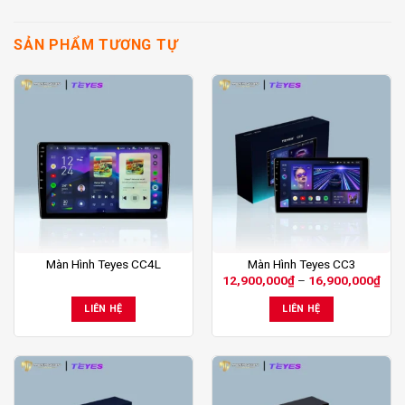
SẢN PHẨM TƯƠNG TỰ
Sản
Màn Hình Teyes CC4L
Màn Hình Teyes CC3
Kho
12,900,000
₫
–
16,900,000
₫
phẩm
giá:
này
từ
LIÊN HỆ
LIÊN HỆ
12,
có
đến
nhiều
16,
biến
thể.
Các