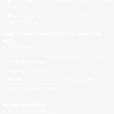
139 - 139A Lê Đức Thọ, Phường Gò Vấp, TP. HCM (Quận
trang
Gò Vấp cũ)
sản
phẩm
505A Lương Thế Vinh, Phường Đại Mỗ, TP. Hà Nội (Quận
Nam Từ Liêm cũ)
CÔNG TY TNHH THƯƠNG MẠI DỊCH VỤ MẠNH QUÂN
AUTO
MST:
0318321894
Trụ sở:
Số 139 - 139A Lê Đức Thọ, Phường Gò Vấp, TP
Hồ Chí Minh, Việt Nam
Ngày cấp:
29/02/2024
Nơi cấp:
Sở Kế Hoạch & Đầu Tư TP. Hồ Chí Minh
Gmail:
manhquanoto@gmail.com
HOTLINE KHÁCH HÀNG
Chat
Zalo OA Mạnh Quân Auto