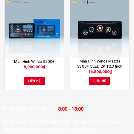
Màn Hình Winca Mazda
Màn Hình Winca S200+
S300+ QLED 2K 12.3 Inch
8,900,000
₫
16,800,000
₫
LIÊN HỆ
LIÊN HỆ
THỜI GIAN LÀM VIỆC TỪ
8:00 - 18:00
HỆ THỐNG SHOWROOM MẠNH QUÂN AUTO - TRUNG
TÂM CHĂM SÓC, PHỤ KIỆN Ô TÔ CAO CẤP