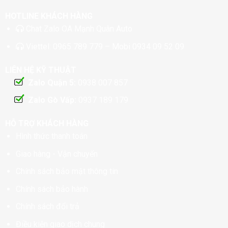
HOTLINE KHÁCH HÀNG
Chat
Zalo OA Mạnh Quân Auto
Viettel:
0965 789 779
– Mobi
0934 09 52 09
LIÊN HỆ KỸ THUẬT
Zalo Quận 5:
0938 007 857
Zalo Gò Vấp:
0937 189 179
HỖ TRỢ KHÁCH HÀNG
Hình thức thanh toán
Giao hàng - Vận chuyển
Chính sách bảo mật thông tin
Chính sách bảo hành
Chính sách đổi trả
Điều kiện giao dịch chung