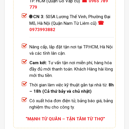
☎
TP. HCM (Quận Gò Vấp cũ)
0965 789
779
🌐 CN 3:
505A Lương Thế Vinh, Phường Đại
☎
Mỗ, Hà Nội (Quận Nam Từ Liêm cũ)
0973993882
Nâng cấp, lắp đặt tận nơi tại TP.HCM, Hà Nội
và các tỉnh lân cận.
Cam kết:
Tư vấn tận nơi miễn phí, hàng hóa
đầy đủ mới thanh toán. Khách Hàng hài lòng
mới thu tiền.
Thời gian làm việc kỹ thuật gắn tại nhà từ:
8h
– 18h (Cả thứ bảy và chủ nhật)
Có xuất hóa đơn điện tử, bảng báo giá, bảng
nghiệm thu cho công ty.
“MẠNH TỪ QUÂN – TẬN TÂM TỪ THỢ”