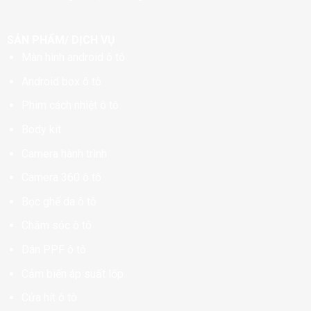
SẢN PHẨM/ DỊCH VỤ
Màn hình android ô tô
Android box ô tô
Phim cách nhiệt ô tô
Body kit
Camera hành trình
Camera 360 ô tô
Bọc ghế da ô tô
Chăm sóc ô tô
Dán PPF ô tô
Cảm biến áp suất lốp
Cửa hít ô tô