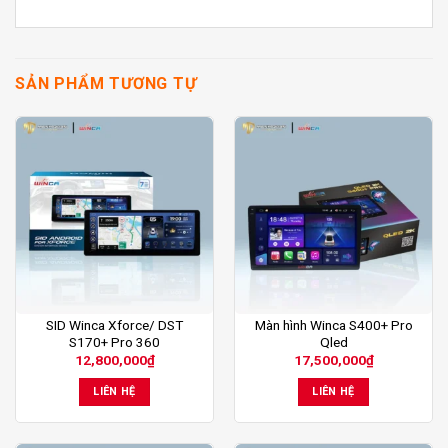
SẢN PHẨM TƯƠNG TỰ
SID Winca Xforce/ DST
Màn hình Winca S400+ Pro
S170+ Pro 360
Qled
12,800,000
₫
17,500,000
₫
LIÊN HỆ
LIÊN HỆ