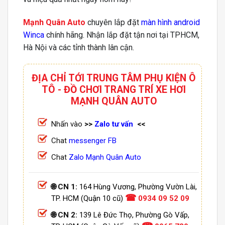
Mạnh Quân Auto
chuyên lắp đặt
màn hình android
Winca
chính hãng. Nhận lắp đặt tận nơi tại TPHCM,
Hà Nội và các tỉnh thành lân cận.
ĐỊA CHỈ TỚI TRUNG TÂM PHỤ KIỆN Ô
TÔ - ĐỒ CHƠI TRANG TRÍ XE HƠI
MẠNH QUÂN AUTO
Nhấn vào
>>
Zalo tư vấn
<<
Chat
messenger FB
Chat
Zalo Mạnh Quân Auto
🌐 CN 1:
164 Hùng Vương, Phường Vườn Lài,
☎
TP. HCM (Quận 10 cũ)
0934 09 52 09
🌐 CN 2:
139 Lê Đức Thọ, Phường Gò Vấp,