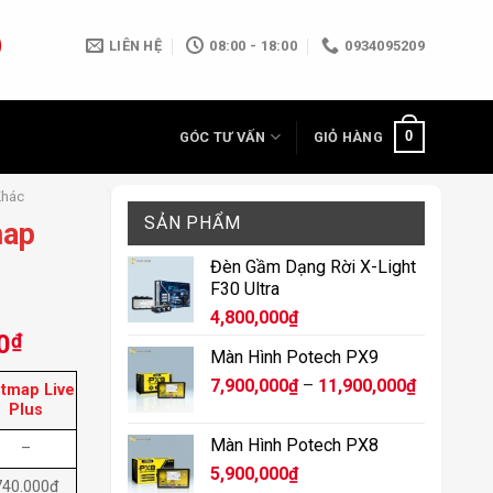
LIÊN HỆ
08:00 - 18:00
0934095209
0
GÓC TƯ VẤN
GIỎ HÀNG
Khác
SẢN PHẨM
map
Đèn Gầm Dạng Rời X-Light
F30 Ultra
4,800,000
₫
Khoảng
0
₫
Màn Hình Potech PX9
giá:
Khoảng
7,900,000
₫
–
11,900,000
₫
etmap Live
từ
giá:
Plus
440,000₫
từ
đến
Màn Hình Potech PX8
–
7,900,000
750,000₫
5,900,000
₫
đến
740.000đ