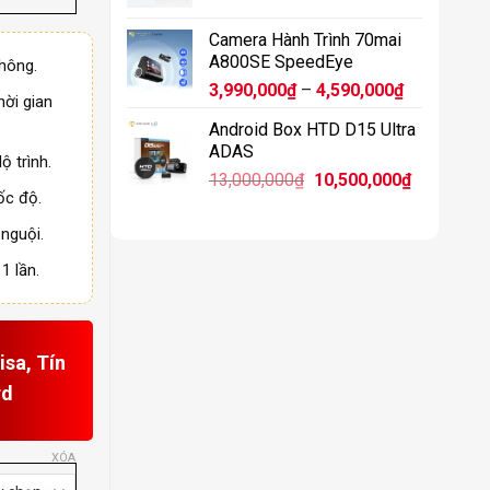
11,900,0
Camera Hành Trình 70mai
A800SE SpeedEye
hông.
Khoảng
3,990,000
₫
–
4,590,000
₫
hời gian
giá:
Android Box HTD D15 Ultra
từ
ADAS
3,990,000₫
ộ trình.
Giá
Giá
13,000,000
₫
10,500,000
₫
đến
ốc độ.
gốc
hiện
4,590,000₫
là:
tại
nguội.
13,000,000₫.
là:
1 lần.
10,500,00
sa, Tín
rd
XÓA