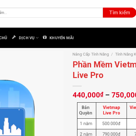
CHỦ
DỊCH VỤ
KHUYẾN MÃI
Nâng Cấp Tính Năng
/
Tính Năng 
Phần Mềm Viet
Live Pro
440,000
₫
–
750,00
Bản
Vietmap
Vi
Quyền
Live Pro
1 năm
500.000đ
2 năm
790.000đ