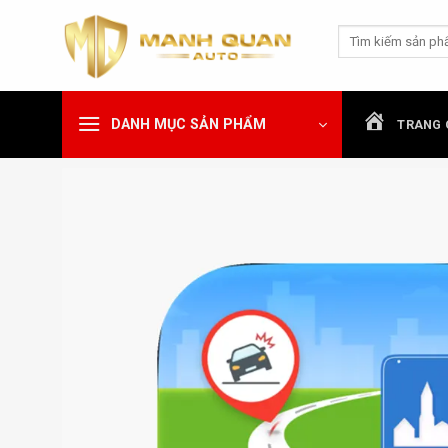
Chuyển
Tìm
đến
kiếm:
nội
dung
DANH MỤC SẢN PHẨM
TRANG 