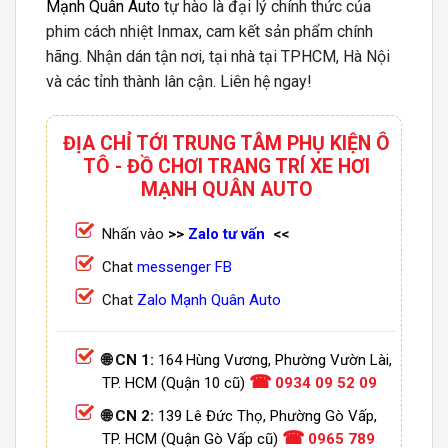
Mạnh Quân Auto
tự hào là đại lý chính thức của
phim cách nhiệt Inmax, cam kết sản phẩm chính
hãng. Nhận dán tận nơi, tại nhà tại TPHCM, Hà Nội
và các tỉnh thành lân cận. Liên hệ ngay!
ĐỊA CHỈ TỚI TRUNG TÂM PHỤ KIỆN Ô
TÔ - ĐỒ CHƠI TRANG TRÍ XE HƠI
MẠNH QUÂN AUTO
Nhấn vào
>>
Zalo tư vấn
<<
Chat
messenger FB
Chat
Zalo Mạnh Quân Auto
🌐 CN 1:
164 Hùng Vương, Phường Vườn Lài,
☎
TP. HCM (Quận 10 cũ)
0934 09 52 09
🌐 CN 2:
139 Lê Đức Thọ, Phường Gò Vấp,
☎
TP. HCM (Quận Gò Vấp cũ)
0965 789