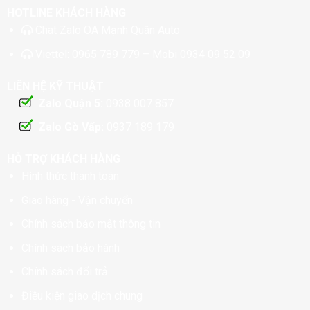
HOTLINE KHÁCH HÀNG
Chat
Zalo OA Mạnh Quân Auto
Viettel:
0965 789 779
– Mobi
0934 09 52 09
LIÊN HỆ KỸ THUẬT
Zalo Quận 5:
0938 007 857
Zalo Gò Vấp:
0937 189 179
HỖ TRỢ KHÁCH HÀNG
Hình thức thanh toán
Giao hàng - Vận chuyển
Chính sách bảo mật thông tin
Chính sách bảo hành
Chính sách đổi trả
Điều kiện giao dịch chung