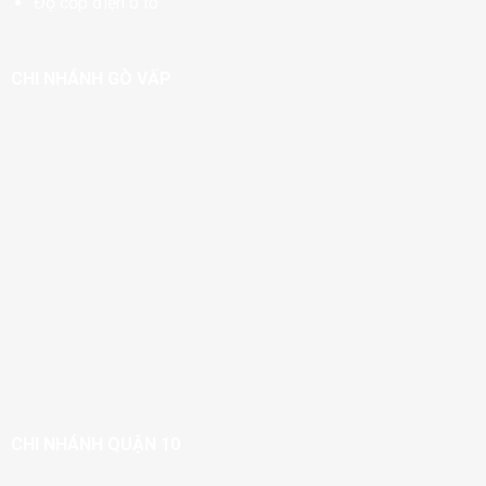
Độ cốp điện ô tô
CHI NHÁNH GÒ VẤP
CHI NHÁNH QUẬN 10