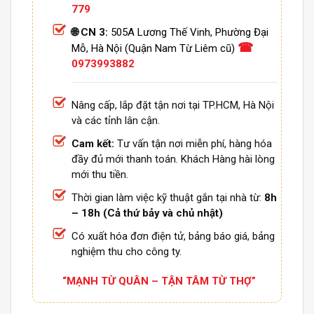
779
🌐 CN 3:
505A Lương Thế Vinh, Phường Đại
☎
Mỗ, Hà Nội (Quận Nam Từ Liêm cũ)
0973993882
Nâng cấp, lắp đặt tận nơi tại TP.HCM, Hà Nội
và các tỉnh lân cận.
Cam kết:
Tư vấn tận nơi miễn phí, hàng hóa
đầy đủ mới thanh toán. Khách Hàng hài lòng
mới thu tiền.
Thời gian làm việc kỹ thuật gắn tại nhà từ:
8h
– 18h (Cả thứ bảy và chủ nhật)
Có xuất hóa đơn điện tử, bảng báo giá, bảng
nghiệm thu cho công ty.
“MẠNH TỪ QUÂN – TẬN TÂM TỪ THỢ”