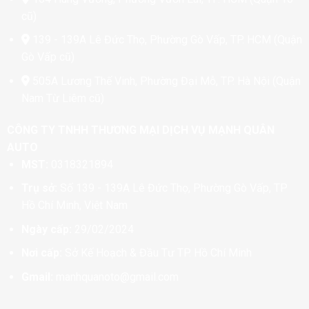
chọn
chọn
cũ)
trên
trên
139 - 139A Lê Đức Thọ, Phường Gò Vấp, TP. HCM (Quận
trang
trang
sản
sản
Gò Vấp cũ)
phẩm
phẩm
505A Lương Thế Vinh, Phường Đại Mỗ, TP. Hà Nội (Quận
Nam Từ Liêm cũ)
CÔNG TY TNHH THƯƠNG MẠI DỊCH VỤ MẠNH QUÂN
AUTO
MST:
0318321894
Trụ sở:
Số 139 - 139A Lê Đức Thọ, Phường Gò Vấp, TP
Hồ Chí Minh, Việt Nam
Ngày cấp:
29/02/2024
Nơi cấp:
Sở Kế Hoạch & Đầu Tư TP. Hồ Chí Minh
Gmail:
manhquanoto@gmail.com