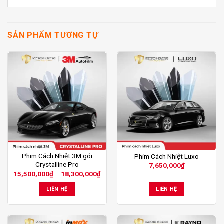
SẢN PHẨM TƯƠNG TỰ
Sản
Phim Cách Nhiệt 3M gói
Phim Cách Nhiệt Luxo
Crystalline Pro
7,650,000
₫
phẩm
Khoảng
15,500,000
₫
–
18,300,000
₫
này
giá:
từ
có
LIÊN HỆ
LIÊN HỆ
15,500,000₫
nhiều
đến
18,300,000₫
biến
thể.