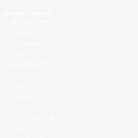
SẢN PHẨM/ DỊCH VỤ
Màn hình android ô tô
Android box ô tô
Phim cách nhiệt ô tô
Body kit
Camera hành trình
Camera 360 ô tô
Bọc ghế da ô tô
Chăm sóc ô tô
Dán PPF ô tô
Cảm biến áp suất lốp
Cửa hít ô tô