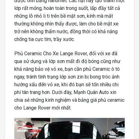
được tính bằng nanomet. Các hạt này tạo thành một
lớp rất mỏng, hoàn toàn trong suốt, lấp đầy tất cả
những lỗ nhỏ li ti trên bề mặt sơn, kính mà mắt
thường không nhìn thấy được, làm cho bề mặt xe
trở nên không thấm nước, đồng thời có khả năng
chống tia cực tím, trầy xước.
Phủ Ceramic Cho Xe Lange Rover, đối với xe đã
qua sử dụng và lớp sơn mất đi độ bóng cũng như
khả năng bảo vệ vỏ xe, bạn cần phủ Ceramic ô tô
ngay, tránh tình trạng lớp sơn zin bị bong tróc ảnh
hưởng xấu đến vỏ xe, khi đó bạn sẽ tốn nhiều chi
phí tân trang hơn. Dưới đây, Mạnh Quân Auto xin
chia sẻ những kinh nghiệm và bảng giá phủ ceramic
cho Lange Rover mới nhất.