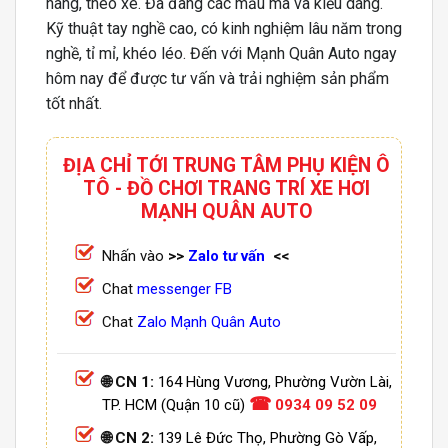
hãng, theo xe. Đa đang các mẫu mã và kiểu dáng.
Kỹ thuật tay nghề cao, có kinh nghiệm lâu năm trong
nghề, tỉ mỉ, khéo léo. Đến với Mạnh Quân Auto ngay
hôm nay để được tư vấn và trải nghiệm sản phẩm
tốt nhất.
ĐỊA CHỈ TỚI TRUNG TÂM PHỤ KIỆN Ô
TÔ - ĐỒ CHƠI TRANG TRÍ XE HƠI
MẠNH QUÂN AUTO
Nhấn vào
>>
Zalo tư vấn
<<
Chat
messenger FB
Chat
Zalo Mạnh Quân Auto
🌐 CN 1:
164 Hùng Vương, Phường Vườn Lài,
☎
TP. HCM (Quận 10 cũ)
0934 09 52 09
🌐 CN 2:
139 Lê Đức Thọ, Phường Gò Vấp,