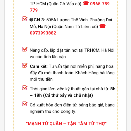
☎
TP. HCM (Quận Gò Vấp cũ)
0965 789
779
🌐 CN 3:
505A Lương Thế Vinh, Phường Đại
☎
Mỗ, Hà Nội (Quận Nam Từ Liêm cũ)
0973993882
Nâng cấp, lắp đặt tận nơi tại TP.HCM, Hà Nội
và các tỉnh lân cận.
Cam kết:
Tư vấn tận nơi miễn phí, hàng hóa
đầy đủ mới thanh toán. Khách Hàng hài lòng
mới thu tiền.
Thời gian làm việc kỹ thuật gắn tại nhà từ:
8h
– 18h (Cả thứ bảy và chủ nhật)
Có xuất hóa đơn điện tử, bảng báo giá, bảng
nghiệm thu cho công ty.
“MẠNH TỪ QUÂN – TẬN TÂM TỪ THỢ”