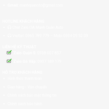
Gmail:
manhquanoto@gmail.com
HOTLINE KHÁCH HÀNG
Chat
Zalo OA Mạnh Quân Auto
Viettel:
0965 789 779
– Mobi
0934 09 52 09
LIÊN HỆ KỸ THUẬT
Zalo Quận 5:
0938 007 857
Zalo Gò Vấp:
0937 189 179
HỖ TRỢ KHÁCH HÀNG
Hình thức thanh toán
Giao hàng - Vận chuyển
Chính sách bảo mật thông tin
Chính sách bảo hành