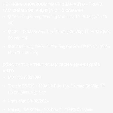
HỆ THỐNG SHOWROOM MẠNH QUÂN AUTO - TRUNG
TÂM CHĂM SÓC, PHỤ KIỆN Ô TÔ CAO CẤP
164 Hùng Vương, Phường Vườn Lài, TP. HCM (Quận 10
cũ)
139 - 139A Lê Đức Thọ, Phường Gò Vấp, TP. HCM (Quận
Gò Vấp cũ)
505A Lương Thế Vinh, Phường Đại Mỗ, TP. Hà Nội (Quận
Nam Từ Liêm cũ)
CÔNG TY TNHH THƯƠNG MẠI DỊCH VỤ MẠNH QUÂN
AUTO
MST:
0318321894
Trụ sở:
Số 139 - 139A Lê Đức Thọ, Phường Gò Vấp, TP
Hồ Chí Minh, Việt Nam
Ngày cấp:
29/02/2024
Nơi cấp:
Sở Kế Hoạch & Đầu Tư TP. Hồ Chí Minh