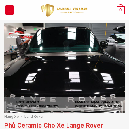
Chuyển
đến
0
nội
dung
Hãng Xe
/
Land Rover
Phủ Ceramic Cho Xe Lange Rover