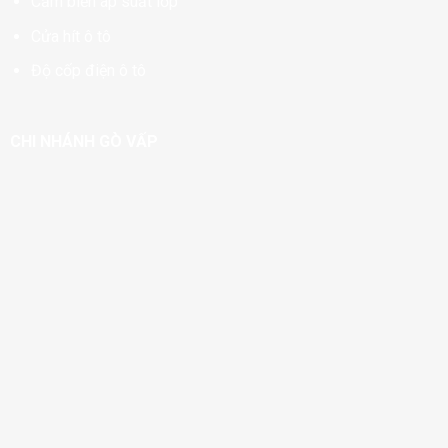
Cảm biến áp suất lốp
Cửa hít ô tô
Độ cốp điện ô tô
CHI NHÁNH GÒ VẤP