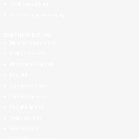
Chính sách đổi trả
Điều kiện giao dịch chung
SẢN PHẨM/ DỊCH VỤ
Màn hình android ô tô
Android box ô tô
Phim cách nhiệt ô tô
Body kit
Camera hành trình
Camera 360 ô tô
Bọc ghế da ô tô
Chăm sóc ô tô
Dán PPF ô tô