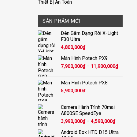
Thiết Bị An Toàn
SẢN PHẨM MỚI
Đèn Gầm Dạng Rời X-Light
F30 Ultra
4,800,000
₫
Màn Hình Potech PX9
Khoảng
7,900,000
₫
–
11,900,000
₫
giá:
từ
Màn Hình Potech PX8
7,900,00
5,900,000
₫
đến
11,900,
Camera Hành Trình 70mai
A800SE SpeedEye
Khoảng
3,990,000
₫
–
4,590,000
₫
giá:
Android Box HTD D15 Ultra
từ