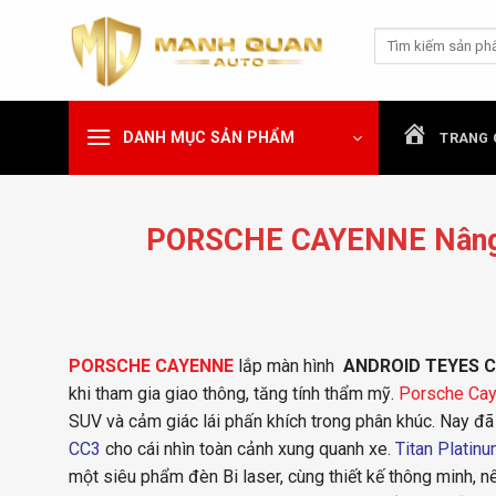
Chuyển
Tìm
đến
kiếm:
nội
dung
DANH MỤC SẢN PHẨM
TRANG 
PORSCHE CAYENNE Nâng 
PORSCHE CAYENNE
lắp màn hình
ANDROID TEYES C
khi tham gia giao thông, tăng tính thẩm mỹ.
Porsche Ca
SUV và cảm giác lái phấn khích trong phân khúc. Nay 
CC3
cho cái nhìn toàn cảnh xung quanh xe.
Titan Platin
một siêu phẩm đèn Bi laser, cùng thiết kế thông minh, nê