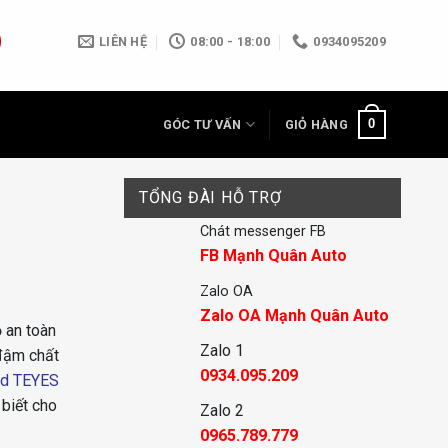
LIÊN HỆ
08:00 - 18:00
0934095209
0
GÓC TƯ VẤN
GIỎ HÀNG
TỔNG ĐÀI HỖ TRỢ
Chát messenger FB
FB Mạnh Quân Auto
Zalo OA
Zalo OA Mạnh Quân Auto
 an toàn
Zalo 1
đậm chất
0934.095.209
id TEYES
 biết cho
Zalo 2
0965.789.779