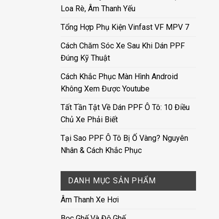
Loa Rè, Âm Thanh Yếu
Tổng Hợp Phụ Kiện Vinfast VF MPV 7
Cách Chăm Sóc Xe Sau Khi Dán PPF
Đúng Kỹ Thuật
Cách Khắc Phục Màn Hình Android
Không Xem Được Youtube
Tất Tần Tật Về Dán PPF Ô Tô: 10 Điều
Chủ Xe Phải Biết
Tại Sao PPF Ô Tô Bị Ố Vàng? Nguyên
Nhân & Cách Khắc Phục
DANH MỤC SẢN PHẨM
Âm Thanh Xe Hơi
Bọc Ghế Và Độ Ghế