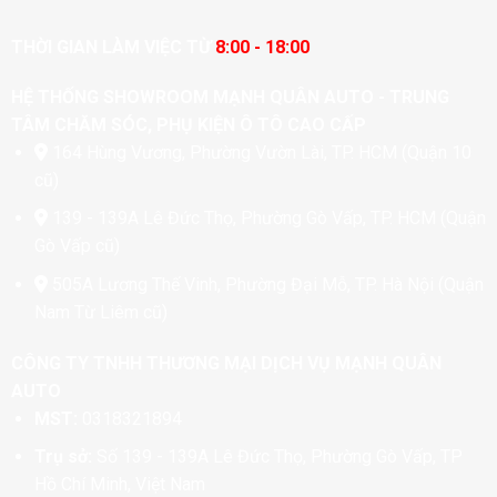
THỜI GIAN LÀM VIỆC TỪ
8:00 - 18:00
HỆ THỐNG SHOWROOM MẠNH QUÂN AUTO - TRUNG
TÂM CHĂM SÓC, PHỤ KIỆN Ô TÔ CAO CẤP
164 Hùng Vương, Phường Vườn Lài, TP. HCM (Quận 10
cũ)
139 - 139A Lê Đức Thọ, Phường Gò Vấp, TP. HCM (Quận
Gò Vấp cũ)
505A Lương Thế Vinh, Phường Đại Mỗ, TP. Hà Nội (Quận
Nam Từ Liêm cũ)
CÔNG TY TNHH THƯƠNG MẠI DỊCH VỤ MẠNH QUÂN
AUTO
MST:
0318321894
Trụ sở:
Số 139 - 139A Lê Đức Thọ, Phường Gò Vấp, TP
Hồ Chí Minh, Việt Nam