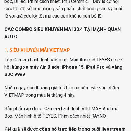
box, Bi led, Phim cách nhiệt, Phủ Ceramic,… Đây là cơ hội
cực tốt để sở hữu những sản phẩm chất lượng cho kỳ nghỉ
lễ với giá cực kỳ tốt mà các bạn không nên bỏ lỡ.
CÁC COMBO SIÊU KHUYẾN MÃI 30.4 TẠI MẠNH QUÂN
AUTO
1. SIÊU KHUYẾN MÃI VIETMAP
Lắp Camera hành trình Vietmap, Màn Android
TEYES
có cơ
hội trúng
xe máy Air Blade
,
iPhone 15
,
iPad Pro
và
vàng
SJC 9999
Nhận ngay giải thưởng giá trị khi mua sắm các sản phẩm
VIETMAP trong mùa lễ tháng 4 này.
Sản phẩm áp dụng: Camera hành trình VIETMAP, Android
Box, Màn hình ô tô TEYES, Phim cách nhiệt RAYNO.
Kết quả sẽ được
công bố trực tiếp trong buổi livestream