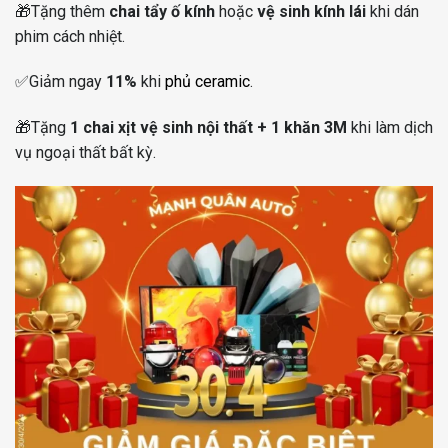
🎁
Tặng thêm
chai tẩy ố kính
hoặc
vệ sinh kính lái
khi dán
phim cách nhiệt.
✅
Giảm ngay
11%
khi
phủ ceramic
.
🎁
Tặng
1 chai xịt vệ sinh nội thất + 1 khăn 3M
khi làm dịch
vụ ngoại thất bất kỳ.