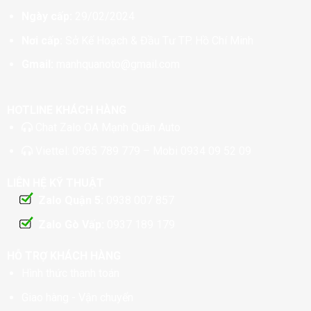
Ngày cấp:
29/02/2024
Nơi cấp:
Sở Kế Hoạch & Đầu Tư TP. Hồ Chí Minh
Gmail:
manhquanoto@gmail.com
HOTLINE KHÁCH HÀNG
Chat
Zalo OA Mạnh Quân Auto
Viettel:
0965 789 779
– Mobi
0934 09 52 09
LIÊN HỆ KỸ THUẬT
Zalo Quận 5:
0938 007 857
Zalo Gò Vấp:
0937 189 179
HỖ TRỢ KHÁCH HÀNG
Hình thức thanh toán
Giao hàng - Vận chuyển