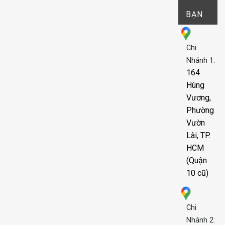
BẠN
Chi
Nhánh 1:
164
Hùng
Vương,
Phường
Vườn
Lài, TP.
HCM
(Quận
10 cũ)
Chi
Nhánh 2: