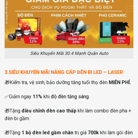
Siêu Khuyến Mãi 30.4 Mạnh Quân Auto
3.SIÊU KHUYẾN MÃI NÂNG CẤP ĐÈN BI LED – LASER
🎁
Kiểm tra, vệ sinh, bảo dưỡng tăng tuổi thọ đèn
MIỄN PHÍ.
✅
Giảm ngay
11%
khi
độ đèn tăng sáng
.
🎁
Tặng
điều chỉnh đèn cao thấp
khi làm combo đèn pha +
đèn bi gầm.
🎁
Tặng
1 bộ đèn led gầm chân
trị giá
700k
khi làm gói đèn