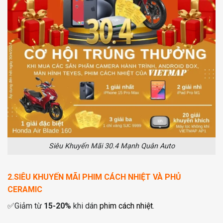
Siêu Khuyến Mãi 30.4 Mạnh Quân Auto
2.SIÊU KHUYẾN MÃI PHIM CÁCH NHIỆT VÀ PHỦ
CERAMIC
✅
Giảm từ
15-20%
khi dán
phim cách nhiệt
.