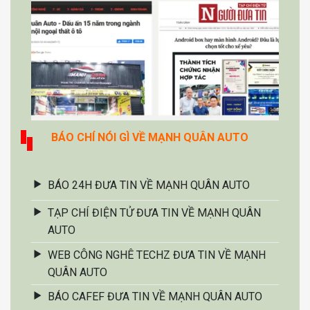
BÁO CHÍ NÓI GÌ VỀ MẠNH QUÂN AUTO
BÁO 24H ĐƯA TIN VỀ MẠNH QUÂN AUTO
TẠP CHÍ ĐIỆN TỬ ĐƯA TIN VỀ MẠNH QUÂN
AUTO
WEB CÔNG NGHÊ TECHZ ĐƯA TIN VỀ MẠNH
QUÂN AUTO
BÁO CAFEF ĐƯA TIN VỀ MẠNH QUÂN AUTO