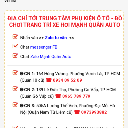
Winca
.
ĐỊA CHỈ TỚI TRUNG TÂM PHỤ KIỆN Ô TÔ - ĐỒ
CHƠI TRANG TRÍ XE HƠI MẠNH QUÂN AUTO
Nhấn vào
>>
Zalo tư vấn
<<
Chat
messenger FB
Chat
Zalo Mạnh Quân Auto
🌐 CN 1:
164 Hùng Vương, Phường Vườn Lài, TP. HCM
☎
(Quận 10 cũ)
0934 09 52 09
🌐 CN 2:
139 Lê Đức Thọ, Phường Gò Vấp, TP. HCM
☎
(Quận Gò Vấp cũ)
0965 789 779
🌐 CN 3:
505A Lương Thế Vinh, Phường Đại Mỗ, Hà
☎
Nội (Quận Nam Từ Liêm cũ)
0973993882