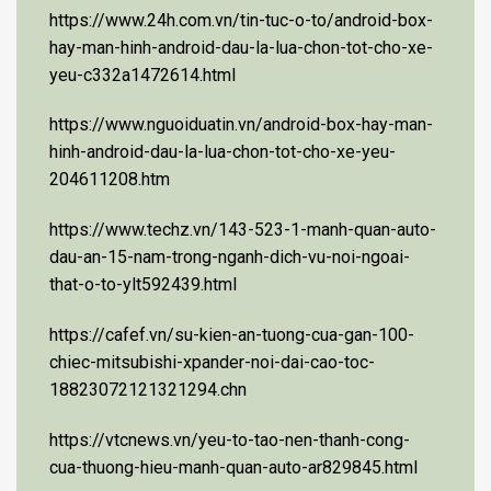
https://www.24h.com.vn/tin-tuc-o-to/android-box-
hay-man-hinh-android-dau-la-lua-chon-tot-cho-xe-
yeu-c332a1472614.html
https://www.nguoiduatin.vn/android-box-hay-man-
hinh-android-dau-la-lua-chon-tot-cho-xe-yeu-
204611208.htm
https://www.techz.vn/143-523-1-manh-quan-auto-
dau-an-15-nam-trong-nganh-dich-vu-noi-ngoai-
that-o-to-ylt592439.html
https://cafef.vn/su-kien-an-tuong-cua-gan-100-
chiec-mitsubishi-xpander-noi-dai-cao-toc-
18823072121321294.chn
https://vtcnews.vn/yeu-to-tao-nen-thanh-cong-
cua-thuong-hieu-manh-quan-auto-ar829845.html