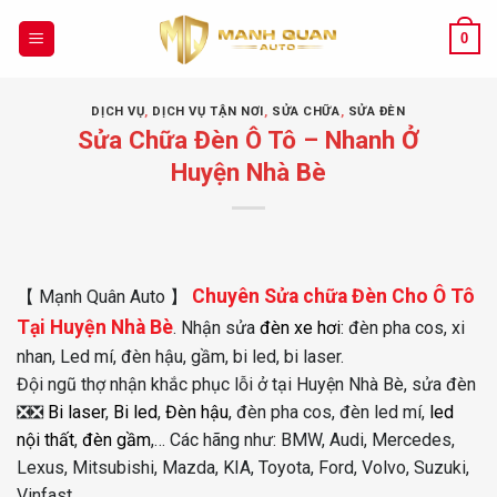
Chuyển
đến
0
nội
dung
DỊCH VỤ
,
DỊCH VỤ TẬN NƠI
,
SỬA CHỮA
,
SỬA ĐÈN
Sửa Chữa Đèn Ô Tô – Nhanh Ở
Huyện Nhà Bè
Chuyên Sửa chữa Đèn Cho Ô Tô
【 Mạnh Quân Auto 】
Tại Huyện Nhà Bè
. Nhận sửa
đèn xe hơi
: đèn pha cos, xi
nhan, Led mí, đèn hậu, gầm, bi led, bi laser.
Đội ngũ thợ nhận khắc phục lỗi ở tại Huyện Nhà Bè, sửa đèn
❎❎
Bi laser
,
Bi led
,
Đèn hậu
, đèn pha cos, đèn led mí,
led
nội thất
,
đèn gầm
,… Các hãng như: BMW, Audi, Mercedes,
Lexus, Mitsubishi, Mazda, KIA, Toyota, Ford, Volvo, Suzuki,
Vinfast,…