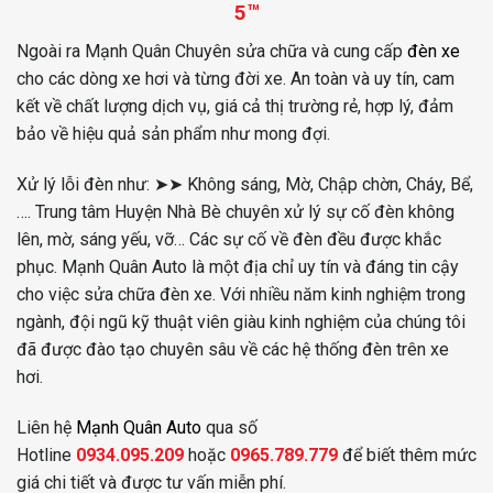
5™
Ngoài ra Mạnh Quân Chuyên sửa chữa và cung cấp
đèn xe
cho các dòng xe hơi và từng đời xe. An toàn và uy tín, cam
kết về chất lượng dịch vụ, giá cả thị trường rẻ, hợp lý, đảm
bảo về hiệu quả sản phẩm như mong đợi.
Xử lý lỗi đèn như: ➤➤ Không sáng, Mờ, Chập chờn, Cháy, Bể,
…. Trung tâm Huyện Nhà Bè chuyên xử lý sự cố đèn không
lên, mờ, sáng yếu, vỡ… Các sự cố về đèn đều được khắc
phục. Mạnh Quân Auto là một địa chỉ uy tín và đáng tin cậy
cho việc sửa chữa đèn xe. Với nhiều năm kinh nghiệm trong
ngành, đội ngũ kỹ thuật viên giàu kinh nghiệm của chúng tôi
đã được đào tạo chuyên sâu về các hệ thống đèn trên xe
hơi.
Liên hệ
Mạnh Quân Auto
qua số
Hotline
0934.095.209
hoặc
0965.789.779
để biết thêm mức
giá chi tiết và được tư vấn miễn phí.