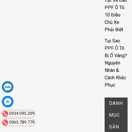
Tật Về Dán
PPF Ô Tô:
10 Điều
Chủ Xe
Phải Biết
Tại Sao
PPF Ô Tô
Bị Ố Vàng?
Nguyên
Nhân &
Cách Khắc
Phục
DANH
0934.095.209
MỤC
0965.789.779
SẢN