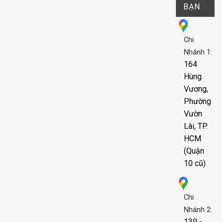
BẠN
Chi
Nhánh 1:
164
Hùng
Vương,
Phường
Vườn
Lài, TP.
HCM
(Quận
10 cũ)
Chi
Nhánh 2:
139 -