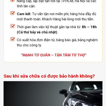
Nâng cấp, lắp đặt tận nơi tại TP.HCM, Hà Nội và các
tỉnh lân cận.
Cam kết:
Tư vấn tận nơi miễn phí, hàng hóa đầy đủ
mới thanh toán. Khách Hàng hài lòng mới thu tiền.
Thời gian làm việc kỹ thuật gắn tại nhà từ:
8h – 18h
(Cả thứ bảy và chủ nhật)
Có xuất hóa đơn điện tử, bảng báo giá, bảng nghiệm
thu cho công ty.
“MẠNH TỪ QUÂN – TẬN TÂM TỪ THỢ”
Sau khi sửa chữa có được bảo hành không?