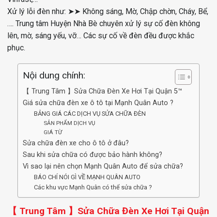
Xử lý lỗi đèn như: ➤➤ Không sáng, Mờ, Chập chờn, Cháy, Bể,
…. Trung tâm Huyện Nhà Bè chuyên xử lý sự cố đèn không
lên, mờ, sáng yếu, vỡ… Các sự cố về đèn đều được khắc
phục.
Nội dung chính:
【 Trung Tâm 】Sửa Chữa Đèn Xe Hơi Tại Quận 5™
Giá sửa chữa đèn xe ô tô tại Mạnh Quân Auto ?
BẢNG GIÁ CÁC DỊCH VỤ SỬA CHỮA ĐÈN
SẢN PHẨM DỊCH VỤ
GIÁ TỪ
Sửa chữa đèn xe cho ô tô ở đâu?
Sau khi sửa chữa có được bảo hành không?
Vì sao lại nên chọn Mạnh Quân Auto để sửa chữa?
BÁO CHÍ NÓI GÌ VỀ MẠNH QUÂN AUTO
Các khu vực Mạnh Quân có thể sửa chữa ?
【 Trung Tâm 】Sửa Chữa Đèn Xe Hơi Tại Quận