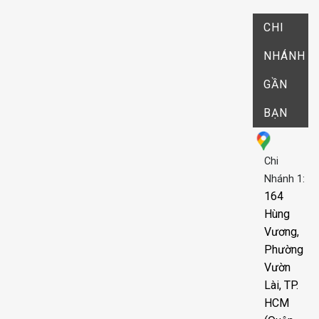
CHI
NHÁNH
GẦN
BẠN
Chi
Nhánh 1:
164
Hùng
Vương,
Phường
Vườn
Lài, TP.
HCM