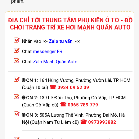
phẩm.
ĐỊA CHỈ TỚI TRUNG TÂM PHỤ KIỆN Ô TÔ - ĐỒ
CHƠI TRANG TRÍ XE HƠI MẠNH QUÂN AUTO
Nhấn vào
>>
Zalo tư vấn
<<
Chat
messenger FB
Chat
Zalo Mạnh Quân Auto
🌐 CN 1:
164 Hùng Vương, Phường Vườn Lài, TP. HCM
☎
(Quận 10 cũ)
0934 09 52 09
🌐 CN 2:
139 Lê Đức Thọ, Phường Gò Vấp, TP. HCM
☎
(Quận Gò Vấp cũ)
0965 789 779
🌐 CN 3:
505A Lương Thế Vinh, Phường Đại Mỗ, Hà
☎
Nội (Quận Nam Từ Liêm cũ)
0973993882