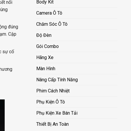
Body Kit
ết nối
đúng
Camera Ô Tô
Chăm Sóc Ô Tô
động đúng
hạm. Cập
Độ Đèn
Gói Combo
c sự cố
Hãng Xe
Màn Hình
thương
Nâng Cấp Tính Năng
Phim Cách Nhiệt
Phụ Kiện Ô Tô
Phụ Kiện Xe Bán Tải
Thiết Bị An Toàn