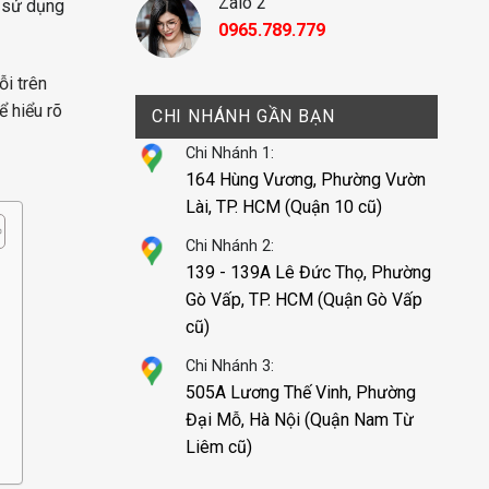
Zalo 2
c sử dụng
0965.789.779
ỗi trên
ể hiểu rõ
CHI NHÁNH GẦN BẠN
Chi Nhánh 1:
164 Hùng Vương, Phường Vườn
Lài, TP. HCM (Quận 10 cũ)
Chi Nhánh 2:
139 - 139A Lê Đức Thọ, Phường
Gò Vấp, TP. HCM (Quận Gò Vấp
cũ)
Chi Nhánh 3:
505A Lương Thế Vinh, Phường
Đại Mỗ, Hà Nội (Quận Nam Từ
Liêm cũ)