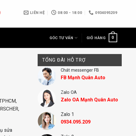
LIÊN HỆ
08:00 - 18:00
0934095209
0
GÓC TƯ VẤN
GIỎ HÀNG
TỔNG ĐÀI HỖ TRỢ
Chát messenger FB
FB Mạnh Quân Auto
Zalo OA
Zalo OA Mạnh Quân Auto
i TPHCM,
PORSCHER,
Zalo 1
0934.095.209
vụ sửa