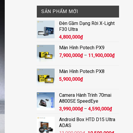
SẢN PHẨM MỚI
Đèn Gầm Dạng Rời X-Light
F30 Ultra
4,800,000
₫
Màn Hình Potech PX9
Khoảng
7,900,000
₫
–
11,900,000
₫
giá:
từ
Màn Hình Potech PX8
7,900,00
5,900,000
₫
đến
11,900,
Camera Hành Trình 70mai
A800SE SpeedEye
Khoảng
3,990,000
₫
–
4,590,000
₫
giá:
Android Box HTD D15 Ultra
từ
ADAS
3,990,000
Giá
Giá