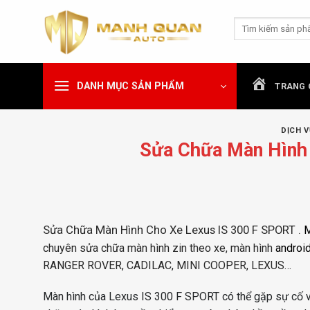
Chuyển
Tìm
đến
kiếm:
nội
dung
DANH MỤC SẢN PHẨM
TRANG 
DỊCH V
Sửa Chữa Màn Hình
Sửa Chữa Màn Hình Cho Xe Lexus IS 300 F SPORT .
M
chuyên sửa chữa màn hình zin theo xe, màn hình
androi
RANGER ROVER, CADILAC, MINI COOPER, LEXUS…
Màn hình của Lexus IS 300 F SPORT có thể gặp sự cố và