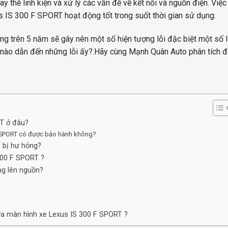
 thế linh kiện và xử lý các vấn đề về kết nối và nguồn điện. Việ
 IS 300 F SPORT hoạt động tốt trong suốt thời gian sử dụng.
g trên 5 năm sẽ gây nên một số hiện tượng lỗi đặc biệt một số l
n nào dẫn đến những lỗi ấy?.Hãy cùng Mạnh Quân Auto phân tích đ
T ở đâu?
 F SPORT có được bảo hành không?
 bị hư hỏng?
300 F SPORT ?
ng lên nguồn?
ữa màn hình xe Lexus IS 300 F SPORT ?