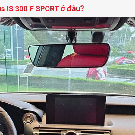
ở đâu?
us IS 300 F SPORT