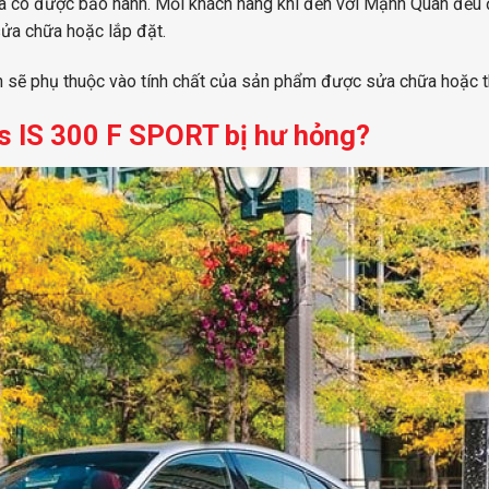
 là có được bảo hành. Mỗi khách hàng khi đến với Mạnh Quân đều
sửa chữa hoặc lắp đặt.
nh sẽ phụ thuộc vào tính chất của sản phẩm được sửa chữa hoặc t
s IS 300 F SPORT bị hư hỏng?