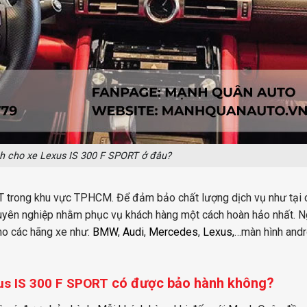
 cho xe Lexus IS 300 F SPORT ở đâu?
T trong khu vực TPHCM. Để đảm bảo chất lượng dịch vụ như tại 
chuyên nghiệp nhằm phục vụ khách hàng một cách hoàn hảo nhất. N
ho các hãng xe như:
BMW
,
Audi
,
Mercedes
,
Lexus,
…màn hình andro
có được bảo hành không?
us IS 300 F SPORT