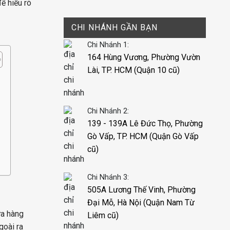
ể hiểu rõ
CHI NHÁNH GẦN BẠN
Chi Nhánh 1:
164 Hùng Vương, Phường Vườn
Lài, TP. HCM (Quận 10 cũ)
Chi Nhánh 2:
139 - 139A Lê Đức Thọ, Phường
Gò Vấp, TP. HCM (Quận Gò Vấp
cũ)
Chi Nhánh 3:
505A Lương Thế Vinh, Phường
Đại Mỗ, Hà Nội (Quận Nam Từ
ửa hàng
Liêm cũ)
goài ra