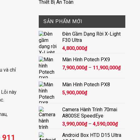
Thiết Bị An Toàn
SẢN PHẨM MỚI
Đèn Gầm Dạng Rời X-Light
F30 Ultra
4,800,000
₫
Màn Hình Potech PX9
Khoảng
7,900,000
₫
–
11,900,000
₫
u và chỉ
giá:
từ
Màn Hình Potech PX8
7,900,00
 Lỗi này
5,900,000
₫
đến
c.
11,900,
Camera Hành Trình 70mai
hau,
A800SE SpeedEye
Khoảng
3,990,000
₫
–
4,590,000
₫
giá:
Android Box HTD D15 Ultra
 911
từ