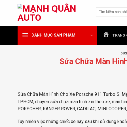
Chuyển
Tìm
đến
kiếm:
nội
dung
DANH MỤC SẢN PHẨM
TRANG 
DỊC
Sửa Chữa Màn Hình
Sửa Chữa Màn Hình Cho Xe Porsche 911 Turbo S.
Mạ
TPHCM, chuyên sửa chữa màn hình zin theo xe, màn hì
PORSCHER, RANGER ROVER, CADILAC, MINI COOPER
Tuy nhiên việc những chiếc xe này sau khi sử dụng khoản