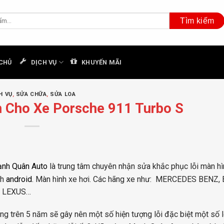
CHỦ
DỊCH VỤ
KHUYẾN MÃI
H VỤ
,
SỬA CHỮA
,
SỬA LOA
 Cho Xe Porsche 911 Turbo S
nh Quân Auto
là trung tâm chuyên nhận sửa khắc phục lỗi màn hìn
nh
android
. Màn hình xe hơi. Các hãng xe như: MERCEDES BENZ,
, LEXUS…
g trên 5 năm sẽ gây nên một số hiện tượng lỗi đặc biệt một số l