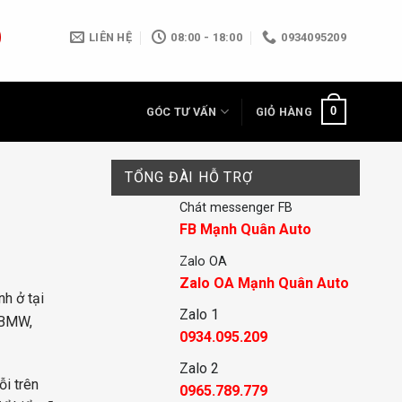
LIÊN HỆ
08:00 - 18:00
0934095209
0
GÓC TƯ VẤN
GIỎ HÀNG
TỔNG ĐÀI HỖ TRỢ
Chát messenger FB
FB Mạnh Quân Auto
Zalo OA
Zalo OA Mạnh Quân Auto
h ở tại
Zalo 1
 BMW,
0934.095.209
Zalo 2
ỗi trên
0965.789.779