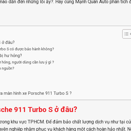
n nào dẫn đến những lỗi ấy?. Hãy cùng Mạnh Quân Auto phân tích đ
S ở đâu?
Turbo S có được bảo hành không?
bị hư hỏng?
 hỏng, người dùng cần lưu ý gì ?
ên nguồn?
ữa màn hình xe Porsche 911 Turbo S ?
ở đâu?
che 911 Turbo S
 trong khu vực TPHCM. Để đảm bảo chất lượng dịch vụ như tại c
chuyên nghiệp nhằm phục vụ khách hàng một cách hoàn hảo nhất. N