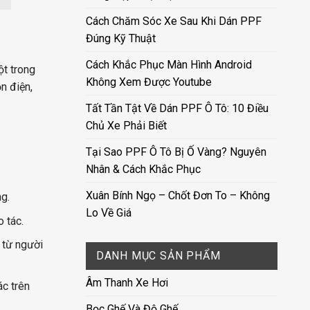
Cách Chăm Sóc Xe Sau Khi Dán PPF
Đúng Kỹ Thuật
Cách Khắc Phục Màn Hình Android
ột trong
Không Xem Được Youtube
n điện,
Tất Tần Tật Về Dán PPF Ô Tô: 10 Điều
Chủ Xe Phải Biết
Tại Sao PPF Ô Tô Bị Ố Vàng? Nguyên
Nhân & Cách Khắc Phục
Xuân Bính Ngọ – Chốt Đơn To – Không
g.
Lo Về Giá
 tác.
 từ người
DANH MỤC SẢN PHẨM
Âm Thanh Xe Hơi
ác trên
Bọc Ghế Và Độ Ghế