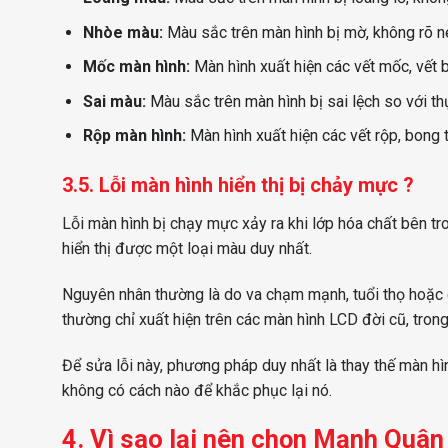
Nhòe màu:
Màu sắc trên màn hình bị mờ, không rõ né
Mốc màn hình:
Màn hình xuất hiện các vết mốc, vết 
Sai màu:
Màu sắc trên màn hình bị sai lệch so với thự
Rộp màn hình:
Màn hình xuất hiện các vết rộp, bong t
3.5. Lỗi màn hình hiển thị bị chảy mực ?
Lỗi màn hình bị chạy mực xảy ra khi lớp hóa chất bên t
hiển thị được một loại màu duy nhất.
Nguyên nhân thường là do va chạm mạnh, tuổi thọ hoặc 
thường chỉ xuất hiện trên các màn hình LCD đời cũ, tro
Để sửa lỗi này, phương pháp duy nhất là thay thế màn hì
không có cách nào để khắc phục lại nó.
4. Vì sao lại nên chọn Mạnh Quâ