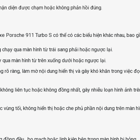
nhận diện được chạm hoặc không phản hồi đúng.
 xe Porsche 911 Turbo S có thể có các biểu hiện khác nhau, bao g
 chạy qua màn hình từ trái sang phải hoặc ngược lại.
 qua màn hình từ trên xuống dưới hoặc ngược lại.
rõ ràng, làm mờ nội dung hiển thị và gây khó khăn trong việc đ
hông liên tục hoặc không đồng nhất, gây nhiễu loạn hình ảnh tr
 vùng tối, không hiển thị hoặc che phủ phần nội dung trên màn hì
g đồng đều. bo mạch hoặc linh kiện bên trong màn hình bị hỏng.