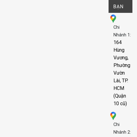
BẠN
Chi
Nhánh 1:
164
Hùng
Vương,
Phường
Vườn
Lài, TP.
HCM
(Quận
10 cũ)
Chi
Nhánh 2: