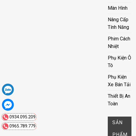
Màn Hình
Nâng Cấp
Tính Năng
Phim Cách
Nhiệt
Phụ Kiện Ô
Tô
Phụ Kiện
Xe Bán Tải
Thiết Bị An
Toàn
0934.095.209
SẢN
0965.789.779
PHẨM