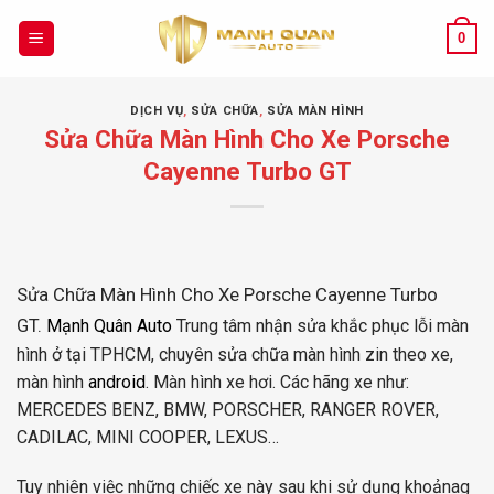
Chuyển
đến
0
nội
dung
DỊCH VỤ
,
SỬA CHỮA
,
SỬA MÀN HÌNH
Sửa Chữa Màn Hình Cho Xe Porsche
Cayenne Turbo GT
Sửa Chữa Màn Hình Cho Xe Porsche Cayenne Turbo
GT.
Mạnh Quân Auto
Trung tâm nhận sửa khắc phục lỗi màn
hình ở tại TPHCM, chuyên sửa chữa màn hình zin theo xe,
màn hình
android
. Màn hình xe hơi. Các hãng xe như:
MERCEDES BENZ, BMW, PORSCHER, RANGER ROVER,
CADILAC, MINI COOPER, LEXUS…
Tuy nhiên việc những chiếc xe này sau khi sử dụng khoảnag