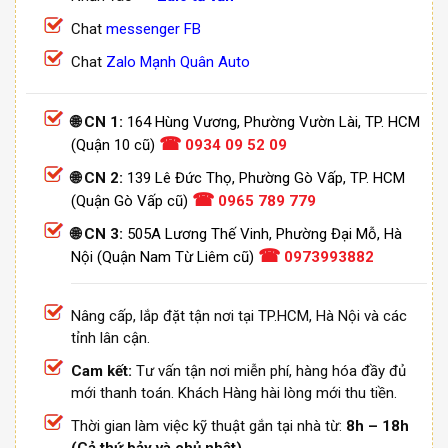
Chat
messenger FB
Chat
Zalo Mạnh Quân Auto
🌐 CN 1:
164 Hùng Vương, Phường Vườn Lài, TP. HCM
☎
(Quận 10 cũ)
0934 09 52 09
🌐 CN 2:
139 Lê Đức Thọ, Phường Gò Vấp, TP. HCM
☎
(Quận Gò Vấp cũ)
0965 789 779
🌐 CN 3:
505A Lương Thế Vinh, Phường Đại Mỗ, Hà
☎
Nội (Quận Nam Từ Liêm cũ)
0973993882
Nâng cấp, lắp đặt tận nơi tại TP.HCM, Hà Nội và các
tỉnh lân cận.
Cam kết:
Tư vấn tận nơi miễn phí, hàng hóa đầy đủ
mới thanh toán. Khách Hàng hài lòng mới thu tiền.
Thời gian làm việc kỹ thuật gắn tại nhà từ:
8h – 18h