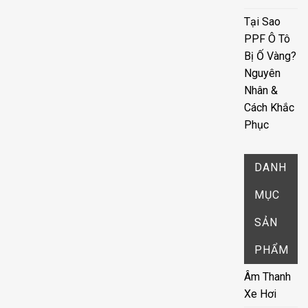
Tại Sao
PPF Ô Tô
Bị Ố Vàng?
Nguyên
Nhân &
Cách Khắc
Phục
DANH
MỤC
SẢN
PHẨM
Âm Thanh
Xe Hơi