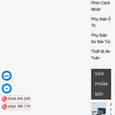
Phim Cách
Nhiệt
Phụ Kiện Ô
Tô
Phụ Kiện
Xe Bán Tải
Thiết Bị An
Toàn
SẢN
PHẨM
MỚI
0934.095.209
Đ
0965.789.779
G
D