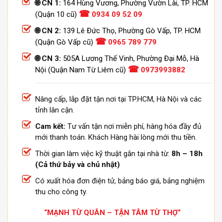
🌐 CN 1:
164 Hùng Vương, Phường Vườn Lài, TP. HCM
☎
(Quận 10 cũ)
0934 09 52 09
🌐 CN 2:
139 Lê Đức Thọ, Phường Gò Vấp, TP. HCM
☎
(Quận Gò Vấp cũ)
0965 789 779
🌐 CN 3:
505A Lương Thế Vinh, Phường Đại Mỗ, Hà
☎
Nội (Quận Nam Từ Liêm cũ)
0973993882
Nâng cấp, lắp đặt tận nơi tại TP.HCM, Hà Nội và các
tỉnh lân cận.
Cam kết:
Tư vấn tận nơi miễn phí, hàng hóa đầy đủ
mới thanh toán. Khách Hàng hài lòng mới thu tiền.
Thời gian làm việc kỹ thuật gắn tại nhà từ:
8h – 18h
(Cả thứ bảy và chủ nhật)
Có xuất hóa đơn điện tử, bảng báo giá, bảng nghiệm
thu cho công ty.
“MẠNH TỪ QUÂN – TẬN TÂM TỪ THỢ”