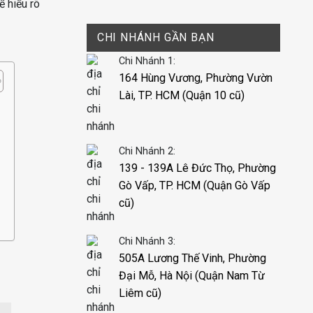
ể hiểu rõ
CHI NHÁNH GẦN BẠN
Chi Nhánh 1:
164 Hùng Vương, Phường Vườn
Lài, TP. HCM (Quận 10 cũ)
Chi Nhánh 2:
139 - 139A Lê Đức Thọ, Phường
Gò Vấp, TP. HCM (Quận Gò Vấp
cũ)
Chi Nhánh 3:
505A Lương Thế Vinh, Phường
Đại Mỗ, Hà Nội (Quận Nam Từ
Liêm cũ)