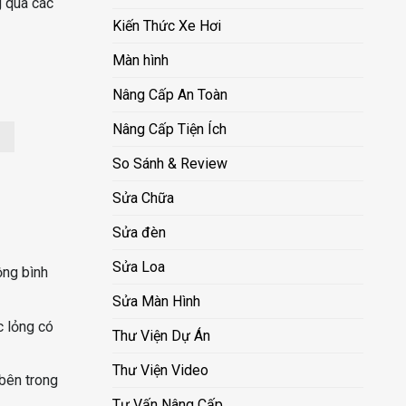
g qua các
Kiến Thức Xe Hơi
Màn hình
Nâng Cấp An Toàn
Nâng Cấp Tiện Ích
So Sánh & Review
Sửa Chữa
Sửa đèn
Sửa Loa
ộng bình
Sửa Màn Hình
c lỏng có
Thư Viện Dự Án
Thư Viện Video
bên trong
Tư Vấn Nâng Cấp