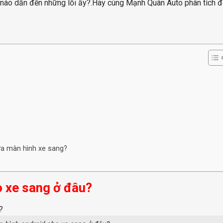
n nào dẫn đến những lỗi ấy?.Hãy cùng Mạnh Quân Auto phân tích đ
ữa màn hình xe sang?
o xe sang ở đâu?