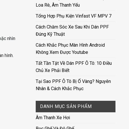
Loa Rè, Âm Thanh Yếu
Tổng Hợp Phụ Kiện Vinfast VF MPV 7
Cách Chăm Sóc Xe Sau Khi Dán PPF
Đúng Kỹ Thuật
oặc nhìn
Cách Khắc Phục Màn Hình Android
Không Xem Được Youtube
n hình.
Tất Tần Tật Về Dán PPF Ô Tô: 10 Điều
Chủ Xe Phải Biết
Tại Sao PPF Ô Tô Bị Ố Vàng? Nguyên
Nhân & Cách Khắc Phục
DANH MỤC SẢN PHẨM
Âm Thanh Xe Hơi
Bọc Ghế Và Độ Ghế