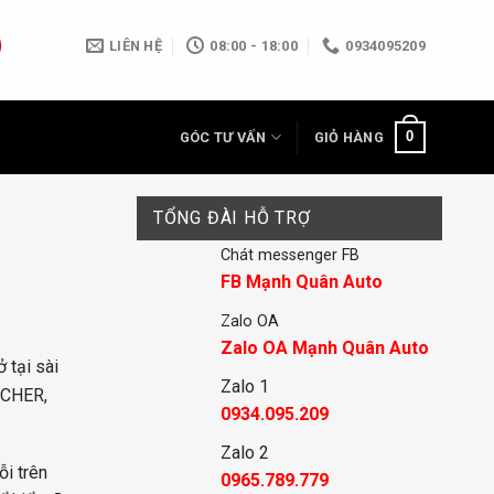
LIÊN HỆ
08:00 - 18:00
0934095209
0
GÓC TƯ VẤN
GIỎ HÀNG
TỔNG ĐÀI HỖ TRỢ
Chát messenger FB
FB Mạnh Quân Auto
Zalo OA
Zalo OA Mạnh Quân Auto
 tại sài
Zalo 1
SCHER,
0934.095.209
Zalo 2
ỗi trên
0965.789.779