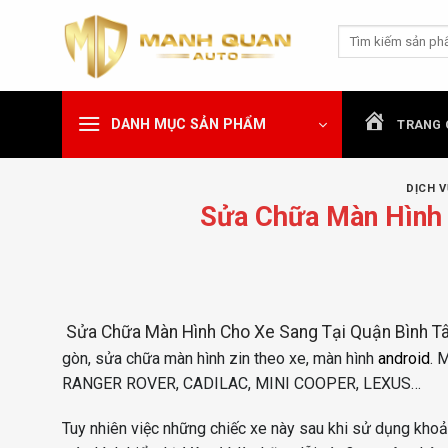
Chuyển
Tìm
đến
kiếm:
nội
dung
DANH MỤC SẢN PHẨM
TRANG 
DỊCH V
Sửa Chữa Màn Hình 
Sửa Chữa Màn Hình Cho Xe Sang Tại Quận Bình T
gòn, sửa chữa màn hình zin theo xe, màn hình
android
. 
RANGER ROVER, CADILAC, MINI COOPER, LEXUS…
Tuy nhiên việc những chiếc xe này sau khi sử dụng khoản