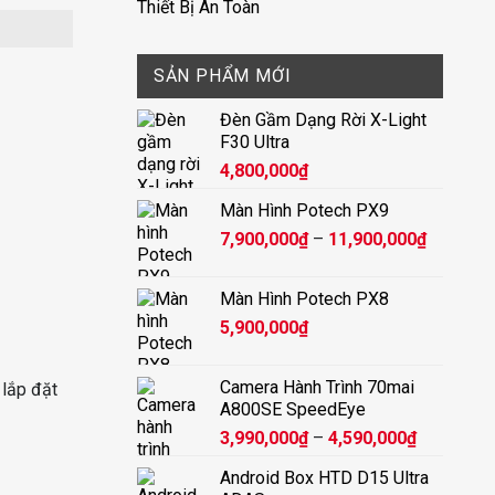
Thiết Bị An Toàn
SẢN PHẨM MỚI
Đèn Gầm Dạng Rời X-Light
F30 Ultra
4,800,000
₫
Màn Hình Potech PX9
Khoảng
7,900,000
₫
–
11,900,000
₫
giá:
từ
Màn Hình Potech PX8
7,900,00
5,900,000
₫
đến
11,900,
Camera Hành Trình 70mai
 lắp đặt
A800SE SpeedEye
Khoảng
3,990,000
₫
–
4,590,000
₫
giá:
Android Box HTD D15 Ultra
từ