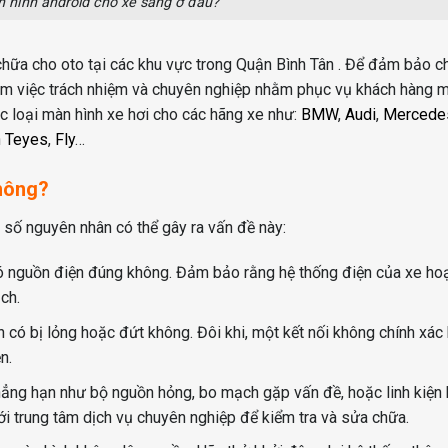
 hình android cho xe sang ở đâu?
 chữa cho oto tại các khu vực trong Quận Bình Tân . Để đảm bảo c
 làm việc trách nhiệm và chuyên nghiệp nhằm phục vụ khách hàng 
 loại màn hình xe hơi cho các hãng xe như:
BMW
,
Audi
,
Mercede
n
Teyes
,
Fly
…
không?
 số nguyên nhân có thể gây ra vấn đề này:
ó nguồn điện đúng không. Đảm bảo rằng hệ thống điện của xe ho
ch.
h có bị lỏng hoặc đứt không. Đôi khi, một kết nối không chính xác
n.
hẳng hạn như bộ nguồn hỏng, bo mạch gặp vấn đề, hoặc linh kiện 
với trung tâm dịch vụ chuyên nghiệp để kiểm tra và sửa chữa.