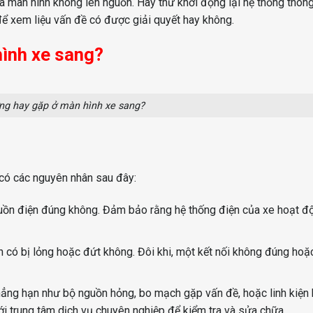
a màn hình không lên nguồn. Hãy thử khởi động lại hệ thống thôn
c để xem liệu vấn đề có được giải quyết hay không.
hình xe sang?
ờng hay gặp ở màn hình xe sang?
 có các nguyên nhân sau đây:
uồn điện đúng không. Đảm bảo rằng hệ thống điện của xe hoạt đ
nh có bị lỏng hoặc đứt không. Đôi khi, một kết nối không đúng hoặ
hẳng hạn như bộ nguồn hỏng, bo mạch gặp vấn đề, hoặc linh kiện 
với trung tâm dịch vụ chuyên nghiệp để kiểm tra và sửa chữa.