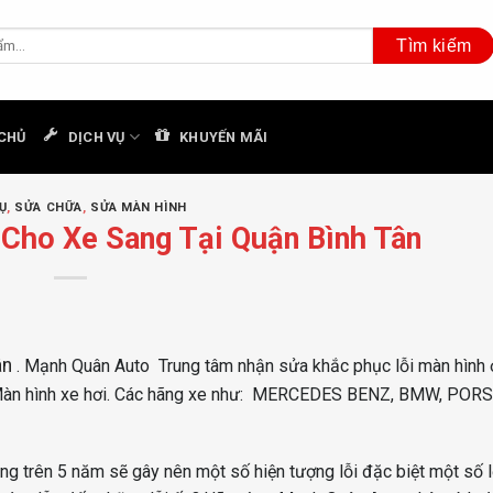
CHỦ
DỊCH VỤ
KHUYẾN MÃI
Ụ
,
SỬA CHỮA
,
SỬA MÀN HÌNH
Cho Xe Sang Tại Quận Bình Tân
ân
. Mạnh Quân Auto Trung tâm nhận sửa khắc phục lỗi màn hình ở
Màn hình xe hơi. Các hãng xe như: MERCEDES BENZ, BMW, POR
g trên 5 năm sẽ gây nên một số hiện tượng lỗi đặc biệt một số l