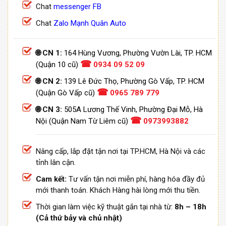
Chat
messenger FB
Chat
Zalo Mạnh Quân Auto
🌐 CN 1:
164 Hùng Vương, Phường Vườn Lài, TP. HCM
☎
(Quận 10 cũ)
0934 09 52 09
🌐 CN 2:
139 Lê Đức Thọ, Phường Gò Vấp, TP. HCM
☎
(Quận Gò Vấp cũ)
0965 789 779
🌐 CN 3:
505A Lương Thế Vinh, Phường Đại Mỗ, Hà
☎
Nội (Quận Nam Từ Liêm cũ)
0973993882
Nâng cấp, lắp đặt tận nơi tại TP.HCM, Hà Nội và các
tỉnh lân cận.
Cam kết:
Tư vấn tận nơi miễn phí, hàng hóa đầy đủ
mới thanh toán. Khách Hàng hài lòng mới thu tiền.
Thời gian làm việc kỹ thuật gắn tại nhà từ:
8h – 18h
(Cả thứ bảy và chủ nhật)