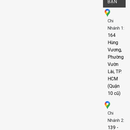
BẠN
Chi
Nhánh 1:
164
Hùng
Vương,
Phường
Vườn
Lài, TP.
HCM
(Quận
10 cũ)
Chi
Nhánh 2:
139 -