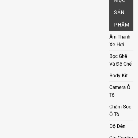
MỤC
SẢN
PHẨM
Âm Thanh
Xe Hơi
Bọc Ghế
Và Độ Ghế
Body Kit
Camera Ô
Tô
Chăm Sóc
Ô Tô
Độ Đèn
Gói Combo