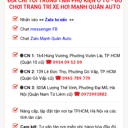
ĐỊA CHỈ TỚI TRUNG TÂM PHỤ KIỆN Ô TÔ - ĐỒ
CHƠI TRANG TRÍ XE HƠI MẠNH QUÂN AUTO
Nhấn vào
>>
Zalo tư vấn
<<
Chat
messenger FB
Chat
Zalo Mạnh Quân Auto
🌐 CN 1:
164 Hùng Vương, Phường Vườn Lài, TP. HCM
☎
(Quận 10 cũ)
0934 09 52 09
🌐 CN 2:
139 Lê Đức Thọ, Phường Gò Vấp, TP. HCM
☎
(Quận Gò Vấp cũ)
0965 789 779
🌐 CN 3:
505A Lương Thế Vinh, Phường Đại Mỗ, Hà
☎
Nội (Quận Nam Từ Liêm cũ)
0973993882
Nâng cấp, lắp đặt tận nơi tại TP.HCM, Hà Nội và các
tỉnh lân cận.
Cam kết:
Tư vấn tận nơi miễn phí, hàng hóa đầy đủ