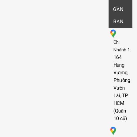
GẦN
BẠN
Chi
Nhánh 1:
164
Hùng
Vương,
Phường
Vườn
Lài, TP.
HCM
(Quận
10 cũ)