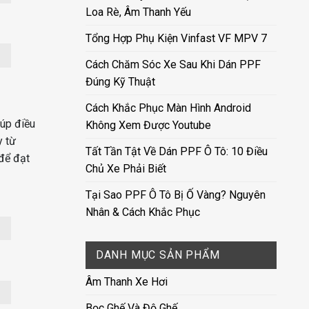
Loa Rè, Âm Thanh Yếu
Tổng Hợp Phụ Kiện Vinfast VF MPV 7
Cách Chăm Sóc Xe Sau Khi Dán PPF
Đúng Kỹ Thuật
Cách Khắc Phục Màn Hình Android
iúp điều
Không Xem Được Youtube
y từ
Tất Tần Tật Về Dán PPF Ô Tô: 10 Điều
 để đạt
Chủ Xe Phải Biết
Tại Sao PPF Ô Tô Bị Ố Vàng? Nguyên
Nhân & Cách Khắc Phục
DANH MỤC SẢN PHẨM
Âm Thanh Xe Hơi
Bọc Ghế Và Độ Ghế