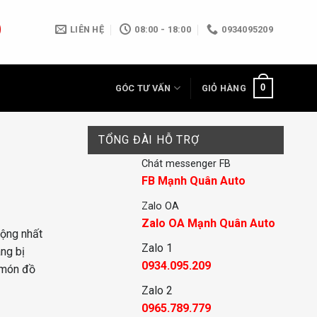
LIÊN HỆ
08:00 - 18:00
0934095209
0
GÓC TƯ VẤN
GIỎ HÀNG
TỔNG ĐÀI HỖ TRỢ
Chát messenger FB
FB Mạnh Quân Auto
Zalo OA
Zalo OA Mạnh Quân Auto
uộng nhất
Zalo 1
ang bị
0934.095.209
g món đồ
Zalo 2
0965.789.779