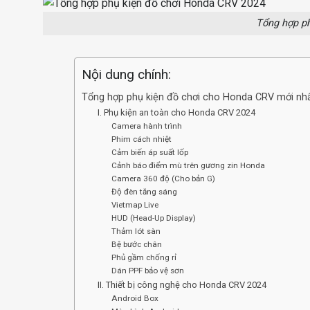
Tổng hợp p
Nội dung chính:
Tổng hợp phụ kiện đồ chơi cho Honda CRV mới nh
I. Phụ kiện an toàn cho Honda CRV 2024
Camera hành trình
Phim cách nhiệt
Cảm biến áp suất lốp
Cảnh báo điểm mù trên gương zin Honda
Camera 360 độ (Cho bản G)
Độ đèn tăng sáng
Vietmap Live
HUD (Head-Up Display)
Thảm lót sàn
Bệ bước chân
Phủ gầm chống rỉ
Dán PPF bảo vệ sơn
II. Thiết bị công nghệ cho Honda CRV 2024
Android Box