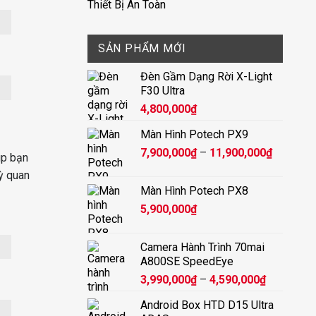
Thiết Bị An Toàn
SẢN PHẨM MỚI
Đèn Gầm Dạng Rời X-Light
F30 Ultra
4,800,000
₫
Màn Hình Potech PX9
Khoảng
7,900,000
₫
–
11,900,000
₫
úp bạn
giá:
kỳ quan
từ
Màn Hình Potech PX8
7,900,00
5,900,000
₫
đến
11,900,
Camera Hành Trình 70mai
A800SE SpeedEye
Khoảng
3,990,000
₫
–
4,590,000
₫
giá:
Android Box HTD D15 Ultra
từ