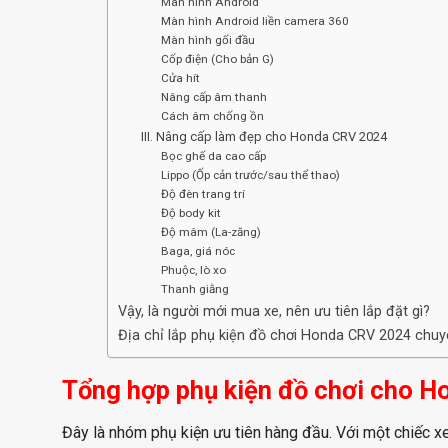
Màn hình Android
Màn hình Android liền camera 360
Màn hình gối đầu
Cốp điện (Cho bản G)
Cửa hít
Nâng cấp âm thanh
Cách âm chống ồn
III. Nâng cấp làm đẹp cho Honda CRV 2024
Bọc ghế da cao cấp
Lippo (Ốp cản trước/sau thể thao)
Độ đèn trang trí
Độ body kit
Độ mâm (La-zăng)
Baga, giá nóc
Phuộc, lò xo
Thanh giằng
Vậy, là người mới mua xe, nên ưu tiên lắp đặt gì?
Địa chỉ lắp phụ kiện đồ chơi Honda CRV 2024 chu
Tổng hợp phụ kiện đồ chơi cho 
Đây là nhóm phụ kiện ưu tiên hàng đầu. Với một chiếc xe 