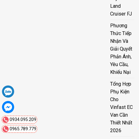
Land
Cruiser FJ
Phương
Thức Tiếp
Nhận Và
Giải Quyết
Phản Ánh,
Yêu Cầu,
Khiếu Nại
Tổng Hợp
Phụ Kiện
Cho
Vinfast EC
Van Cần
0934.095.209
Thiết Nhất
0965.789.779
2026