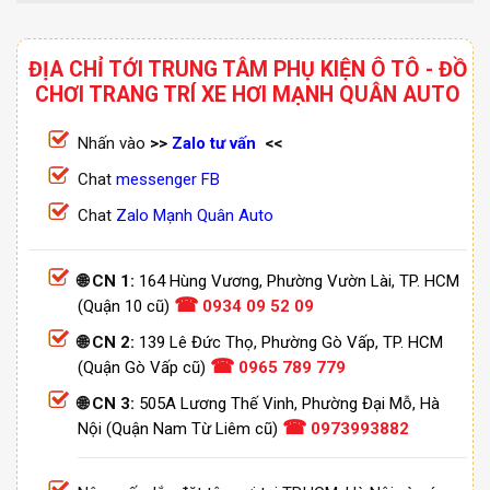
ĐỊA CHỈ TỚI TRUNG TÂM PHỤ KIỆN Ô TÔ - ĐỒ
CHƠI TRANG TRÍ XE HƠI MẠNH QUÂN AUTO
Nhấn vào
>>
Zalo tư vấn
<<
Chat
messenger FB
Chat
Zalo Mạnh Quân Auto
🌐 CN 1:
164 Hùng Vương, Phường Vườn Lài, TP. HCM
☎
(Quận 10 cũ)
0934 09 52 09
🌐 CN 2:
139 Lê Đức Thọ, Phường Gò Vấp, TP. HCM
☎
(Quận Gò Vấp cũ)
0965 789 779
🌐 CN 3:
505A Lương Thế Vinh, Phường Đại Mỗ, Hà
☎
Nội (Quận Nam Từ Liêm cũ)
0973993882