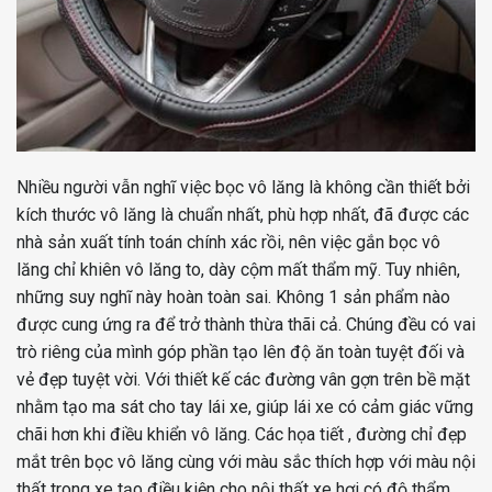
Nhiều người vẫn nghĩ việc bọc vô lăng là không cần thiết bởi
kích thước vô lăng là chuẩn nhất, phù hợp nhất, đã được các
nhà sản xuất tính toán chính xác rồi, nên việc gắn bọc vô
lăng chỉ khiên vô lăng to, dày cộm mất thẩm mỹ. Tuy nhiên,
những suy nghĩ này hoàn toàn sai. Không 1 sản phẩm nào
được cung ứng ra để trở thành thừa thãi cả. Chúng đều có vai
trò riêng của mình góp phần tạo lên độ ăn toàn tuyệt đối và
vẻ đẹp tuyệt vời. Với thiết kế các đường vân gợn trên bề mặt
nhằm tạo ma sát cho tay lái xe, giúp lái xe có cảm giác vững
chãi hơn khi điều khiển vô lăng. Các họa tiết , đường chỉ đẹp
mắt trên bọc vô lăng cùng với màu sắc thích hợp với màu nội
thất trong xe tạo điều kiện cho nội thất xe hơi có độ thẩm