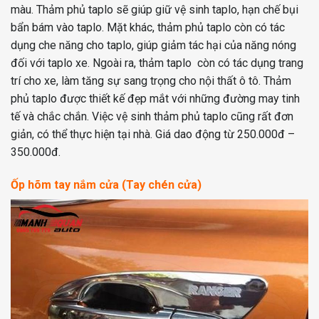
màu. Thảm phủ taplo sẽ giúp giữ vệ sinh taplo, hạn chế bụi
bẩn bám vào taplo. Mặt khác, thảm phủ taplo còn có tác
dụng che năng cho taplo, giúp giảm tác hại của năng nóng
đối với taplo xe. Ngoài ra, thảm taplo còn có tác dụng trang
trí cho xe, làm tăng sự sang trọng cho nội thất ô tô. Thảm
phủ taplo được thiết kế đẹp mắt với những đường may tinh
tế và chắc chắn. Việc vệ sinh thảm phủ taplo cũng rất đơn
giản, có thể thực hiện tại nhà. Giá dao động từ 250.000đ –
350.000đ.
Ốp hõm tay nắm cửa (Tay chén cửa)