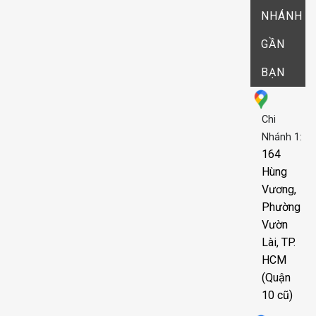
NHÁNH
GẦN
BẠN
Chi
Nhánh 1:
164
Hùng
Vương,
Phường
Vườn
Lài, TP.
HCM
(Quận
10 cũ)