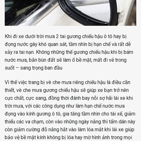
Khi đi xe dưới trời mưa 2 tai gương chiếu hậu ô tô hay bị
đọng nước gây khó quan sát, tầm nhìn bị hạn chế và rất dễ
xảy ra tai nạn. Không những thế gương chiếu hậu khi bị bám
nước mưa, bắn bùn đất sẽ làm ố bề mặt, mất đi vẻ trong
suốt – sang trọng ban đầu
Vì thế việc trang bị vè che mưa riêng chiếu hậu là điều cần
thiết, vè che mưa gương chiếu hậu sẽ giúp xe bạn trở nên
cực chất, cực sang, đồng thời đánh bay nỗi sợ hãi lái xe khi
trời mưa, với các công dụng như làm hạn chế nước mưa
đọng vào kính gương ô tô, gia tăng tầm nhìn cho tài xế, giảm
thiểu các va chạm, còn vào những ngày nắng thì tấm dán này
còn giảm cường độ nắng hắt vào làm lóa mắt khi lái xe giúp
bảo vệ bề mặt kính không bị lóa hay mờ hình ảnh trong mọi