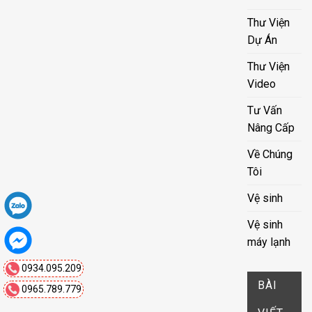
Thư Viện
Dự Án
Thư Viện
Video
Tư Vấn
Nâng Cấp
Về Chúng
Tôi
Vệ sinh
Vệ sinh
máy lạnh
0934.095.209
BÀI
0965.789.779