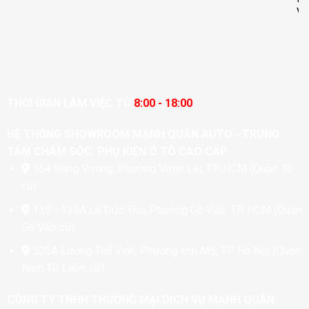
Van
THỜI GIAN LÀM VIỆC TỪ
8:00 - 18:00
HỆ THỐNG SHOWROOM MẠNH QUÂN AUTO - TRUNG
TÂM CHĂM SÓC, PHỤ KIỆN Ô TÔ CAO CẤP
164 Hùng Vương, Phường Vườn Lài, TP. HCM (Quận 10
cũ)
139 - 139A Lê Đức Thọ, Phường Gò Vấp, TP. HCM (Quận
Gò Vấp cũ)
505A Lương Thế Vinh, Phường Đại Mỗ, TP. Hà Nội (Quận
Nam Từ Liêm cũ)
CÔNG TY TNHH THƯƠNG MẠI DỊCH VỤ MẠNH QUÂN