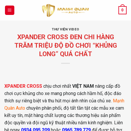
Chuyển
đến
0
nội
dung
THƯ VIỆN VIDEO
XPANDER CROSS ĐEN CHI HÀNG
TRĂM TRIỆU ĐỘ ĐỒ CHƠI “KHỦNG
LONG” QUÁ CHẤT
XPANDER CROSS
chịu chơi nhất
VIỆT NAM
nâng cấp đồ
chơi cực khủng cho xe mang phong cách hầm hố, độc đáo
thích sự riêng biệt và thu hút mọi ánh nhìn của chủ xe.
Mạnh
Quân Auto
chuyên phân phối, độ tất tần tật các mẫu xe cam
kết uy tín, mặt hàng chất lượng các thương hiệu sản phẩm
độc quyền và đội ngũ kỹ thuật nhiều năm kinh nghiệm. Liên
hệ ngay
0934.095.209
hoặc
0965.789.779
để được hỗ trợ