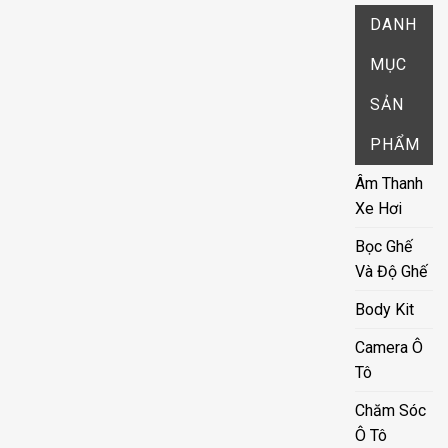
DANH
MỤC
SẢN
PHẨM
Âm Thanh
Xe Hơi
Bọc Ghế
Và Độ Ghế
Body Kit
Camera Ô
Tô
Chăm Sóc
Ô Tô