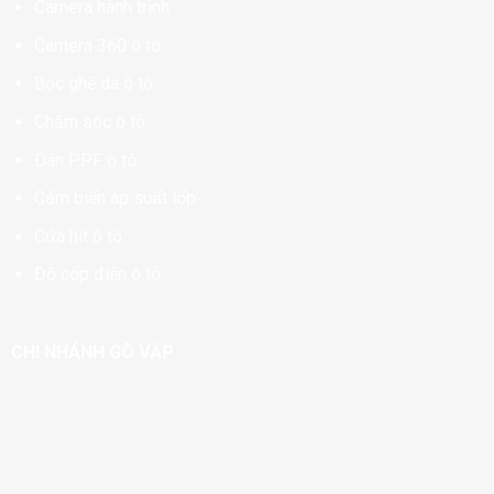
Camera hành trình
Camera 360 ô tô
Bọc ghế da ô tô
Chăm sóc ô tô
Dán PPF ô tô
Cảm biến áp suất lốp
Cửa hít ô tô
Độ cốp điện ô tô
CHI NHÁNH GÒ VẤP