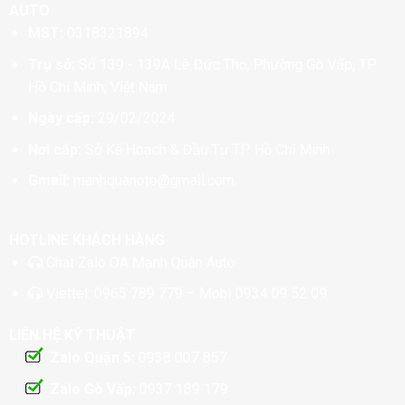
AUTO
MST:
0318321894
Trụ sở:
Số 139 - 139A Lê Đức Thọ, Phường Gò Vấp, TP
Hồ Chí Minh, Việt Nam
Ngày cấp:
29/02/2024
Nơi cấp:
Sở Kế Hoạch & Đầu Tư TP. Hồ Chí Minh
Gmail:
manhquanoto@gmail.com
HOTLINE KHÁCH HÀNG
Chat
Zalo OA Mạnh Quân Auto
Viettel:
0965 789 779
– Mobi
0934 09 52 09
LIÊN HỆ KỸ THUẬT
Zalo Quận 5:
0938 007 857
Zalo Gò Vấp:
0937 189 179