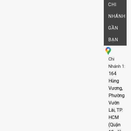
CHI
NHÁNH
GẦN
BẠN
Chi
Nhánh 1:
164
Hùng
Vương,
Phường
Vườn
Lài, TP.
HCM
(Quận