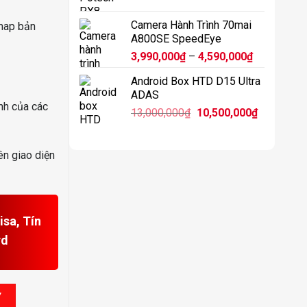
11,900,0
Camera Hành Trình 70mai
map bản
A800SE SpeedEye
Khoảng
3,990,000
₫
–
4,590,000
₫
giá:
Android Box HTD D15 Ultra
từ
ADAS
3,990,000₫
nh của các
Giá
Giá
13,000,000
₫
10,500,000
₫
đến
gốc
hiện
4,590,000₫
là:
tại
ên giao diện
13,000,000₫.
là:
10,500,00
sa, Tín
rd
a số lượng
Y