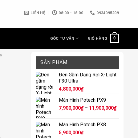
LIÊN HỆ
08:00 - 18:00
0934095209
0
GÓC TƯ VẤN
GIỎ HÀNG
a
SẢN PHẨM
Đèn Gầm Dạng Rời X-Light
F30 Ultra
4,800,000
₫
Màn Hình Potech PX9
Khoảng
7,900,000
₫
–
11,900,000
₫
giá:
từ
Màn Hình Potech PX8
7,900,000
5,900,000
₫
đến
.