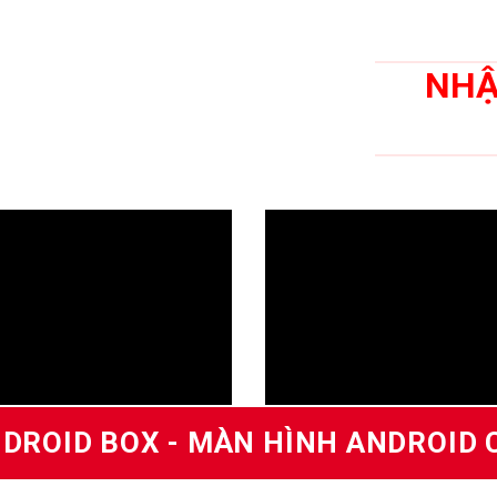
NHẬ
DROID BOX - MÀN HÌNH ANDROID 