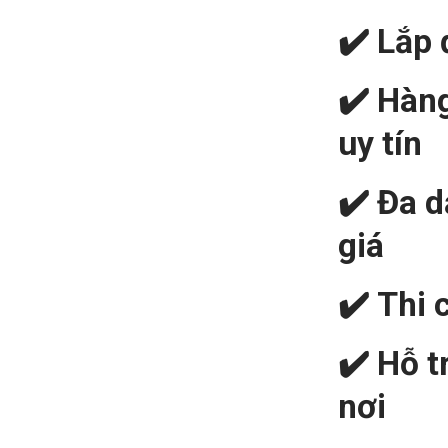
✔️
Lắp 
✔️
Hàng
uy tín
✔️
Đa 
giá
✔️
Thi 
✔️
Hỗ t
nơi