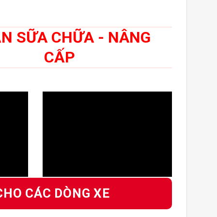
N SỮA CHỮA - NÂNG
CẤP
CHO CÁC DÒNG XE