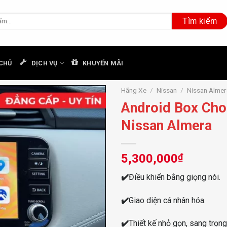
CHỦ
DỊCH VỤ
KHUYẾN MÃI
Hãng Xe
/
Nissan
/
Nissan Almer
Android Box Cho
Nissan Almera
5,300,000
₫
✔️
Điều khiển bằng giọng nói.
✔️
Giao diện cá nhân hóa.
✔️
Thiết kế nhỏ gọn, sang trọng