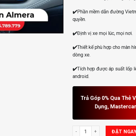
✔️
Phần mềm dẫn đường Viet
quyền.
✔️
Định vị xe mọi lúc, mọi nơi.
✔️
Thiết kế phù hợp cho màn hì
dòng xe.
✔️
Tích hợp được áp suất lốp l
android.
Trả Góp 0% Qua Thẻ Vi
Dụng, Masterca
Android Box Cho Nissan Almer
ĐẶT NGA