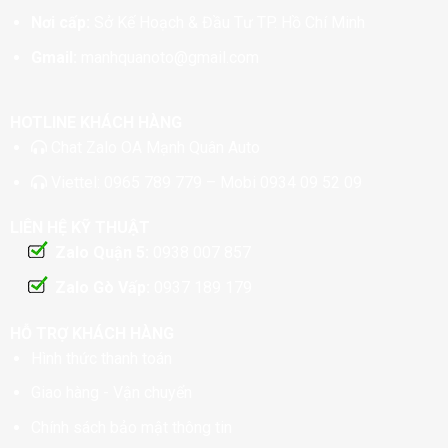
Nơi cấp:
Sở Kế Hoạch & Đầu Tư TP. Hồ Chí Minh
Gmail:
manhquanoto@gmail.com
HOTLINE KHÁCH HÀNG
Chat
Zalo OA Mạnh Quân Auto
Viettel:
0965 789 779
– Mobi
0934 09 52 09
LIÊN HỆ KỸ THUẬT
Zalo Quận 5:
0938 007 857
Zalo Gò Vấp:
0937 189 179
HỖ TRỢ KHÁCH HÀNG
Hình thức thanh toán
Giao hàng - Vận chuyển
Chính sách bảo mật thông tin