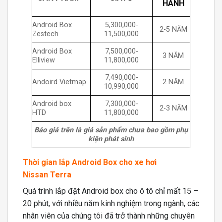
HÀNH
Android Box
5,300,000-
2-5 NĂM
Zestech
11,500,000
Android Box
7,500,000-
3 NĂM
Elliview
11,800,000
7,490,000-
Andoird Vietmap
2 NĂM
10,990,000
Android box
7,300,000-
2-3 NĂM
HTD
11,800,000
Báo giá trên là giá sản phẩm chưa bao gồm phụ
kiện phát sinh
Thời gian lắp Android Box cho xe hơi
Nissan Terra
Quá trình lắp đặt Android box cho ô tô chỉ mất 15 –
20 phút, với nhiều năm kinh nghiệm trong ngành, các
nhân viên của chúng tôi đã trở thành những chuyên