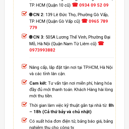
☎
TP. HCM (Quận 10 cũ)
0934 09 52 09
🌐 CN 2:
139 Lê Đức Thọ, Phường Gò Vấp,
☎
TP. HCM (Quận Gò Vấp cũ)
0965 789
779
🌐 CN 3:
505A Lương Thế Vinh, Phường Đại
☎
Mỗ, Hà Nội (Quận Nam Từ Liêm cũ)
0973993882
Nâng cấp, lắp đặt tận nơi tại TP.HCM, Hà Nội
và các tỉnh lân cận.
Cam kết:
Tư vấn tận nơi miễn phí, hàng hóa
đầy đủ mới thanh toán. Khách Hàng hài lòng
mới thu tiền.
Thời gian làm việc kỹ thuật gắn tại nhà từ:
8h
– 18h (Cả thứ bảy và chủ nhật)
Có xuất hóa đơn điện tử, bảng báo giá, bảng
nghiệm thu cho công ty.