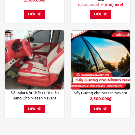
Giá
Giá
6,500,000
₫
5,500,000
₫
gốc
hiện
là:
tại
LIÊN HỆ
LIÊN HỆ
6,500,000₫.
là:
5,500,
Đổi Màu Nội Thất Ô Tô Siêu
Sấy Gương cho Nissan Navara
Sang Cho Nissan Navara
2,500,000
₫
LIÊN HỆ
LIÊN HỆ