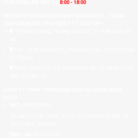
THỜI GIAN LÀM VIỆC TỪ
8:00 - 18:00
HỆ THỐNG SHOWROOM MẠNH QUÂN AUTO - TRUNG
TÂM CHĂM SÓC, PHỤ KIỆN Ô TÔ CAO CẤP
164 Hùng Vương, Phường Vườn Lài, TP. HCM (Quận 10
cũ)
139 - 139A Lê Đức Thọ, Phường Gò Vấp, TP. HCM (Quận
Gò Vấp cũ)
505A Lương Thế Vinh, Phường Đại Mỗ, TP. Hà Nội (Quận
Nam Từ Liêm cũ)
CÔNG TY TNHH THƯƠNG MẠI DỊCH VỤ MẠNH QUÂN
AUTO
MST:
0318321894
Trụ sở:
Số 139 - 139A Lê Đức Thọ, Phường Gò Vấp, TP
Hồ Chí Minh, Việt Nam
Ngày cấp:
29/02/2024