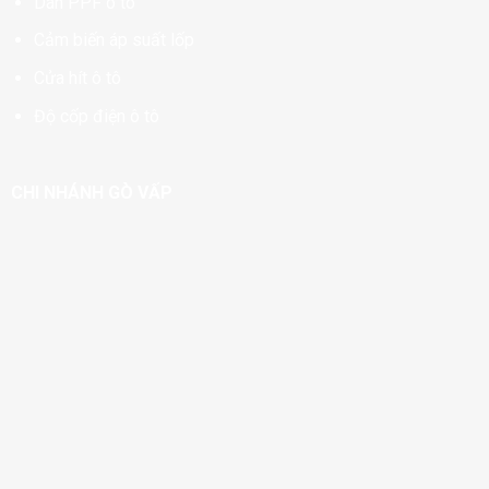
Dán PPF ô tô
Cảm biến áp suất lốp
Cửa hít ô tô
Độ cốp điện ô tô
CHI NHÁNH GÒ VẤP