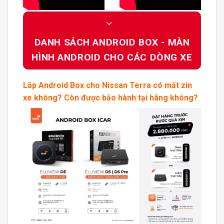
DANH SÁCH ANDROID BOX - MÀN
HÌNH ANDROID CHO CÁC DÒNG XE
Lắp
Android Box
cho
Nissan Terra
có mất zin
xe không? Còn được bảo hành tại hãng không?