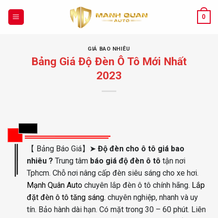
Chuyển
đến
0
nội
dung
GIÁ BAO NHIÊU
Bảng Giá Độ Đèn Ô Tô Mới Nhất
2023
【 Bảng Báo Giá】➤
Độ đèn cho ô tô giá bao
nhiêu ?
Trung tâm
báo giá
độ đèn ô tô
tận nơi
Tphcm. Chỗ nơi nâng cấp đèn siêu sáng cho xe hơi.
Mạnh Quân Auto
chuyên lắp đèn ô tô chính hãng.
Lắp
đặt đèn ô tô tăng sáng.
chuyên nghiệp, nhanh và uy
tín. Bảo hành dài hạn. Có mặt trong 30 – 60 phút. Liên