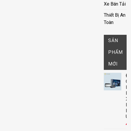
Xe Bán Tải
Thiết Bị An
Toàn
SẢN
PHẨM
MỚI
Đ
G
D
Rờ
X-
Li
F
Ultra
4,