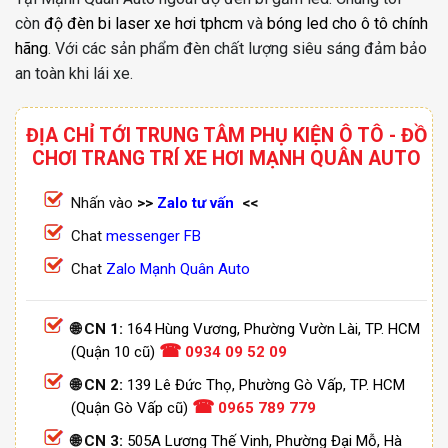
còn
độ đèn bi laser xe hơi tphcm
và
bóng led cho ô tô chính
hãng
. Với các sản phẩm đèn chất lượng siêu sáng đảm bảo
an toàn khi lái xe.
ĐỊA CHỈ TỚI TRUNG TÂM PHỤ KIỆN Ô TÔ - ĐỒ
CHƠI TRANG TRÍ XE HƠI MẠNH QUÂN AUTO
Nhấn vào
>>
Zalo tư vấn
<<
Chat
messenger FB
Chat
Zalo Mạnh Quân Auto
🌐 CN 1:
164 Hùng Vương, Phường Vườn Lài, TP. HCM
☎
(Quận 10 cũ)
0934 09 52 09
🌐 CN 2:
139 Lê Đức Thọ, Phường Gò Vấp, TP. HCM
☎
(Quận Gò Vấp cũ)
0965 789 779
🌐 CN 3:
505A Lương Thế Vinh, Phường Đại Mỗ, Hà