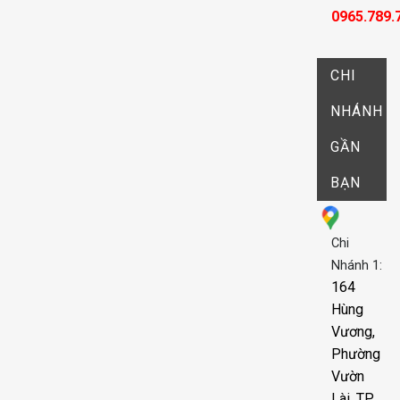
0965.789.
CHI
NHÁNH
GẦN
BẠN
Chi
Nhánh 1:
164
Hùng
Vương,
Phường
Vườn
Lài, TP.