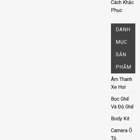
Cách Khắc
Phục
DANH
MỤC
SẢN
PHẨM
Âm Thanh
Xe Hơi
Bọc Ghế
Và Độ Ghế
Body Kit
Camera Ô
Tô