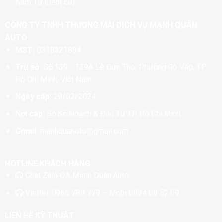
Nam Từ Liêm cũ)
CÔNG TY TNHH THƯƠNG MẠI DỊCH VỤ MẠNH QUÂN
AUTO
MST:
0318321894
Trụ sở:
Số 139 - 139A Lê Đức Thọ, Phường Gò Vấp, TP
Hồ Chí Minh, Việt Nam
Ngày cấp:
29/02/2024
Nơi cấp:
Sở Kế Hoạch & Đầu Tư TP. Hồ Chí Minh
Gmail:
manhquanoto@gmail.com
HOTLINE KHÁCH HÀNG
Chat
Zalo OA Mạnh Quân Auto
Viettel:
0965 789 779
– Mobi
0934 09 52 09
LIÊN HỆ KỸ THUẬT