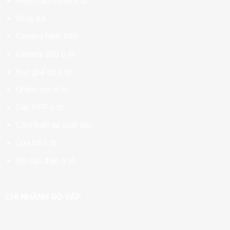
Phim cách nhiệt ô tô
Body kit
Camera hành trình
Camera 360 ô tô
Bọc ghế da ô tô
Chăm sóc ô tô
Dán PPF ô tô
Cảm biến áp suất lốp
Cửa hít ô tô
Độ cốp điện ô tô
CHI NHÁNH GÒ VẤP