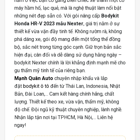
nằm ở việc bạn cố gắng biến chiếc xe thành một cỗ
máy hầm hố, lạc quẻ, mà là nghệ thuật làm nổi bật
những nét đẹp sẵn có. Với gói nâng cấp
Bodykit
Honda HR-V 2023 mẫu Nexter
, giá trị nằm ở sự
thiết kế vừa vặn đầy tinh tế. Không rườm rà, không
phá dáng xe, gói độ mang đến một tổng thể đồng
bộ, sắc nét trong từng góc cạnh. Giữ trọn bản sắc
hiện đại, cân đối và dễ dàng sử dụng hằng ngày –
bodykit Nexter chính là lời khẳng định mạnh mẽ cho
gu thẩm mỹ tinh tế của riêng bạn.
Mạnh Quân Auto
chuyên nhập khẩu và lắp
đặt
bodykit ô tô
đến từ Thái Lan, Indonesia, Nhật
Bản, Đài Loan,… Cam kết hàng chính hãng, chất
lượng. Thiết kế theo xe, vừa vặn, thẩm mỹ, không
độ chế. Đội ngũ kỹ thuật chuyên nghiệp, lành nghề.
Nhận lắp tận nơi tại TPHCM, Hà Nội,… Liên hệ
ngay!