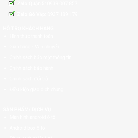
Zalo Quận 5:
0938 007 857
Zalo Gò Vấp:
0937 189 179
HỖ TRỢ KHÁCH HÀNG
Hình thức thanh toán
Giao hàng - Vận chuyển
Chính sách bảo mật thông tin
Chính sách bảo hành
Chính sách đổi trả
Điều kiện giao dịch chung
SẢN PHẨM/ DỊCH VỤ
Màn hình android ô tô
Android box ô tô