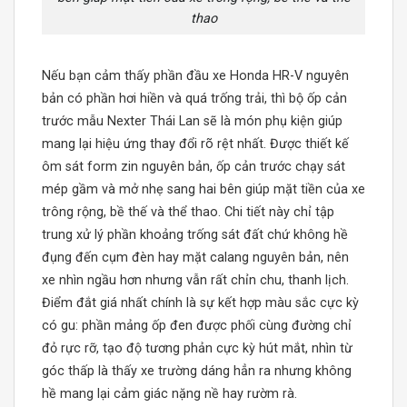
thao
Nếu bạn cảm thấy phần đầu xe Honda HR-V nguyên
bản có phần hơi hiền và quá trống trải, thì bộ ốp cản
trước mẫu Nexter Thái Lan sẽ là món phụ kiện giúp
mang lại hiệu ứng thay đổi rõ rệt nhất. Được thiết kế
ôm sát form zin nguyên bản, ốp cản trước chạy sát
mép gầm và mở nhẹ sang hai bên giúp mặt tiền của xe
trông rộng, bề thế và thể thao. Chi tiết này chỉ tập
trung xử lý phần khoảng trống sát đất chứ không hề
đụng đến cụm đèn hay mặt calang nguyên bản, nên
xe nhìn ngầu hơn nhưng vẫn rất chỉn chu, thanh lịch.
Điểm đắt giá nhất chính là sự kết hợp màu sắc cực kỳ
có gu: phần mảng ốp đen được phối cùng đường chỉ
đỏ rực rỡ, tạo độ tương phản cực kỳ hút mắt, nhìn từ
góc thấp là thấy xe trường dáng hẳn ra nhưng không
hề mang lại cảm giác nặng nề hay rườm rà.