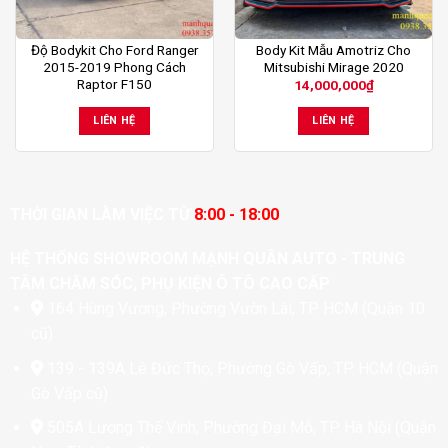
Độ Bodykit Cho Ford Ranger
Body Kit Mẫu Amotriz Cho
2015-2019 Phong Cách
Mitsubishi Mirage 2020
Raptor F150
14,000,000
₫
LIÊN HỆ
LIÊN HỆ
THỜI GIAN LÀM VIỆC TỪ
8:00 - 18:00
HỆ THỐNG SHOWROOM MẠNH QUÂN AUTO - TRUNG
TÂM CHĂM SÓC, PHỤ KIỆN Ô TÔ CAO CẤP
164 Hùng Vương, Phường Vườn Lài, TP. HCM (Quận 10
cũ)
139 - 139A Lê Đức Thọ, Phường Gò Vấp, TP. HCM (Quận
Gò Vấp cũ)
505A Lương Thế Vinh, Phường Đại Mỗ, TP. Hà Nội (Quận