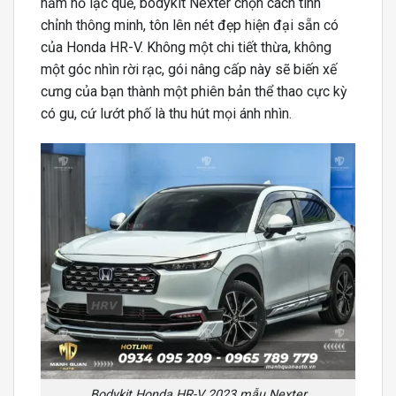
hầm hố lạc quẻ, bodykit Nexter chọn cách tinh
chỉnh thông minh, tôn lên nét đẹp hiện đại sẵn có
của Honda HR-V. Không một chi tiết thừa, không
một góc nhìn rời rạc, gói nâng cấp này sẽ biến xế
cưng của bạn thành một phiên bản thể thao cực kỳ
có gu, cứ lướt phố là thu hút mọi ánh nhìn.
Bodykit Honda HR-V 2023 mẫu Nexter