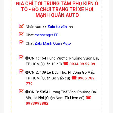
ĐỊA CHỈ TỚI TRUNG TÂM PHỤ KIỆN Ô
TÔ - ĐỒ CHƠI TRANG TRÍ XE HƠI
MẠNH QUÂN AUTO
Nhấn vào
>>
Zalo tư vấn
<<
Chat
messenger FB
Chat
Zalo Mạnh Quân Auto
🌐 CN 1:
164 Hùng Vương, Phường Vườn Lài,
☎
TP. HCM (Quận 10 cũ)
0934 09 52 09
🌐 CN 2:
139 Lê Đức Thọ, Phường Gò Vấp,
☎
TP. HCM (Quận Gò Vấp cũ)
0965 789
779
🌐 CN 3:
505A Lương Thế Vinh, Phường Đại
☎
Mỗ, Hà Nội (Quận Nam Từ Liêm cũ)
0973993882