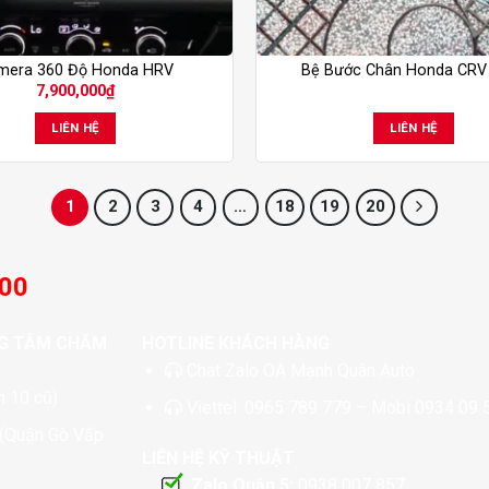
mera 360 Độ Honda HRV
Bệ Bước Chân Honda CRV
7,900,000
₫
LIÊN HỆ
LIÊN HỆ
1
2
3
4
…
18
19
20
:00
G TÂM CHĂM
HOTLINE KHÁCH HÀNG
Chat
Zalo OA Mạnh Quân Auto
 10 cũ)
Viettel:
0965 789 779
– Mobi
0934 09 
 (Quận Gò Vấp
LIÊN HỆ KỸ THUẬT
Zalo Quận 5:
0938 007 857