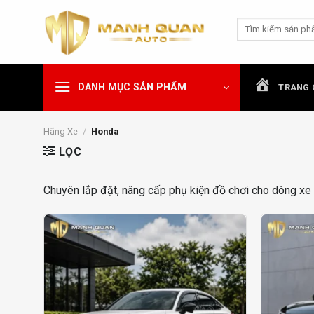
Chuyển
Tìm
đến
kiếm:
nội
dung
DANH MỤC SẢN PHẨM
TRANG 
Hãng Xe
/
Honda
LỌC
Chuyên lắp đặt, nâng cấp phụ kiện đồ chơi cho dòng xe 