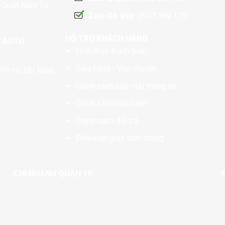
 (Quận Nam Từ
Zalo Gò Vấp:
0937 189 179
HỖ TRỢ KHÁCH HÀNG
N AUTO
Hình thức thanh toán
Giao hàng - Vận chuyển
TP Hồ Chí Minh,
Chính sách bảo mật thông tin
Chính sách bảo hành
Chính sách đổi trả
Điều kiện giao dịch chung
CHI NHÁNH QUẬN 10