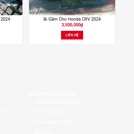
 2024
Bi Gầm Cho Honda CRV 2024
3,500,000
₫
LIÊN HỆ
SẢN PHẨM/ DỊCH VỤ
Màn hình android ô tô
52 09
Android box ô tô
Phim cách nhiệt ô tô
Body kit