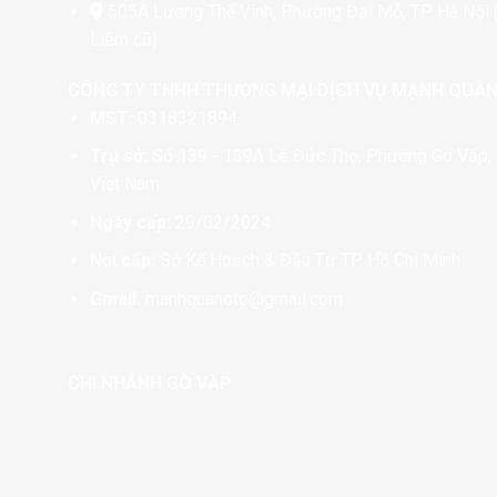
phẩm
505A Lương Thế Vinh, Phường Đại Mỗ, TP. Hà Nội
Liêm cũ)
CÔNG TY TNHH THƯƠNG MẠI DỊCH VỤ MẠNH QUÂ
MST:
0318321894
Trụ sở:
Số 139 - 139A Lê Đức Thọ, Phường Gò Vấp, 
Việt Nam
Ngày cấp:
29/02/2024
Nơi cấp:
Sở Kế Hoạch & Đầu Tư TP. Hồ Chí Minh
Gmail:
manhquanoto@gmail.com
CHI NHÁNH GÒ VẤP