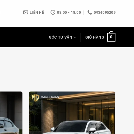
LIÊN HỆ
08:00 - 18:00
0934095209
0
GÓC TƯ VẤN
GIỎ HÀNG