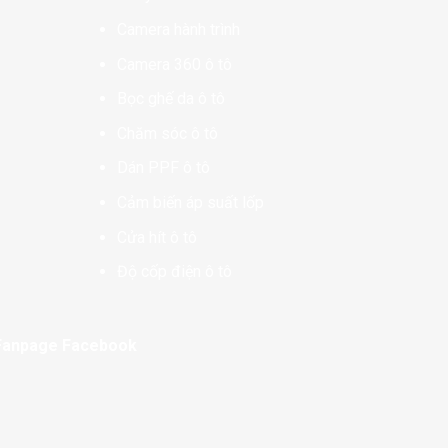
Camera hành trình
Camera 360 ô tô
Bọc ghế da ô tô
Chăm sóc ô tô
Dán PPF ô tô
Cảm biến áp suất lốp
Cửa hít ô tô
Độ cốp điện ô tô
Fanpage Facebook