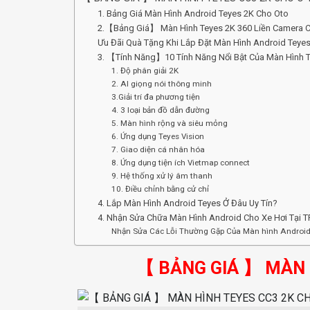
1. Bảng Giá Màn Hình Android Teyes 2K Cho Oto
2.【Bảng Giá】 Màn Hình Teyes 2K 360 Liền Camera C
Ưu Đãi Quà Tặng Khi Lắp Đặt Màn Hình Android Teye
3. 【Tính Năng】10 Tính Năng Nổi Bật Của Màn Hình 
1. Độ phân giải 2K
2. AI giọng nói thông minh
3.Giải trí đa phương tiện
4. 3 loại bản đồ dẫn đường
5. Màn hình rộng và siêu mỏng
6. Ứng dụng Teyes Vision
7. Giao diện cá nhân hóa
8. Ứng dụng tiện ích Vietmap connect
9. Hệ thống xử lý âm thanh
10. Điều chỉnh bằng cử chỉ
4. Lắp Màn Hình Android Teyes Ở Đâu Uy Tín?
4. Nhận Sửa Chữa Màn Hình Android Cho Xe Hơi Tại
Nhận Sửa Các Lỗi Thường Gặp Của Màn hình Androi
【 BẢNG GIÁ 】 MÀN 