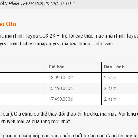
ÀN HÌNH TEYES CC3 2K CHO Ô TÔ ™
ho Oto
iá màn hình Teyes CC3 2K – Trả lời các thắc mắc: màn hình Tey
eyes, màn hình vietmap teyes giá bao nhiêu … như sau:
Giá bán
Bảo Hành
13.990.000đ
2 năm
15.490.000đ
2 năm
17.490.000đ
2 năm
ần). Giá cũng có thể thay đổi theo thị trường, mã máy. Vui lòng g
 khuyến mãi và quà tặng mới nhất.
g tôi còn cung cấp các sản phẩm chất lượng cao đáng tin cậy tạ