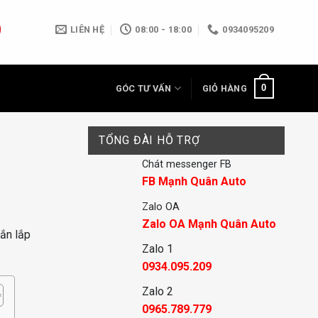
LIÊN HỆ
08:00 - 18:00
0934095209
0
GÓC TƯ VẤN
GIỎ HÀNG
TỔNG ĐÀI HỖ TRỢ
Chát messenger FB
FB Mạnh Quân Auto
Zalo OA
Zalo OA Mạnh Quân Auto
Gắn lắp
Zalo 1
0934.095.209
Zalo 2
0965.789.779