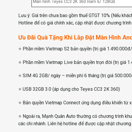
Màn hình Teyes CC3 2K 360 Ram 6/ 128GB
Lưu ý: Giá trên chưa bao gồm thuế GTGT 10% (Nếu khách c
Hotline để có giá chính xác, cập nhật được chương trình
Ưu Đãi Quà Tặng Khi Lắp Đặt Màn Hình An
⭐ Phần mềm Vietmap S2 bản quyền (trị giá 1.490.000đ
⭐ Phần mềm Vietmap Live bản quyền trọn đời (trị giá 1
⭐ SIM 4G 2GB/ ngày – miễn phí 6 tháng (trị giá 500.000
⭐ USB 32GB 3.0 (áp dụng cho Teyes CC3 2K 360)
⭐ Bản quyền Vietmap Connect ứng dụng điều khiển từ x
⭐ Ngoài ra, Mạnh Quân Auto thường có chương trình khu
các chi nhánh. Liên hệ hotline để được cập nhật chương 