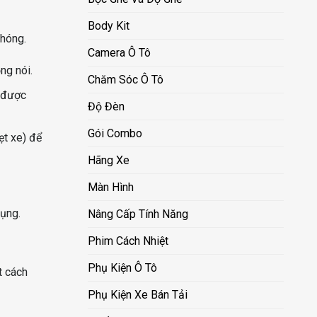
Body Kit
chóng.
Camera Ô Tô
ng nói.
Chăm Sóc Ô Tô
à được
Độ Đèn
Gói Combo
ẹt xe) để
Hãng Xe
Màn Hình
dụng.
Nâng Cấp Tính Năng
Phim Cách Nhiệt
Phụ Kiện Ô Tô
 cách
Phụ Kiện Xe Bán Tải