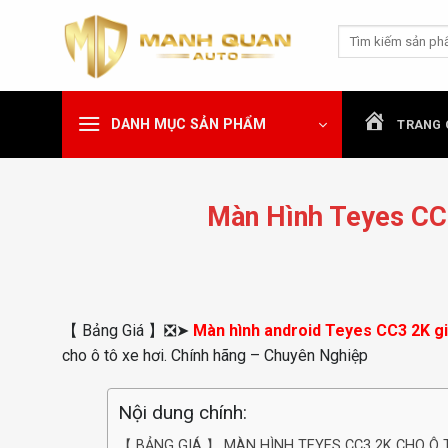
Chuyển
Tìm
đến
kiếm:
nội
dung
DANH MỤC SẢN PHẨM
TRANG 
Màn Hình Teyes CC
【 Bảng Giá 】❎➤
Màn hình android Teyes CC3 2K g
cho ô tô xe hơi. Chính hãng – Chuyên Nghiệp
Nội dung chính:
【 BẢNG GIÁ 】 MÀN HÌNH TEYES CC3 2K CHO Ô 