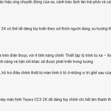
các hiệu ứng chuyển động của xe, cảnh báo lệch làn trái phải và c
2K có thể dễ dàng tùy biến theo sở thích người dùng, xu hướng th
rên điện thoại, với 4 tính năng chính: Thiết lập lộ trình từ xa – X
ính năng và tiện ích khác sẽ được phát triển trong tương.
, hỗ trợ điều chỉnh thiết bị màn hình ô tô ở những vị trí ghế sau củ
ép màn hình Teyes CC3 2K dễ dàng tùy chỉnh chi tiết âm thanh t