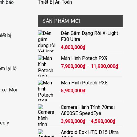
Thiết Bị An Toàn
ảnh báo
SẢN PHẨM MỚI
Đèn Gầm Dạng Rời X-Light
iết bị
F30 Ultra
4,800,000
₫
Màn Hình Potech PX9
Khoảng
7,900,000
₫
–
11,900,000
₫
em lại lộ
giá:
từ
Màn Hình Potech PX8
7,900,00
a xe. Mọi
5,900,000
₫
đến
11,900,
Camera Hành Trình 70mai
A800SE SpeedEye
Khoảng
3,990,000
₫
–
4,590,000
₫
heo ý
giá:
Android Box HTD D15 Ultra
từ