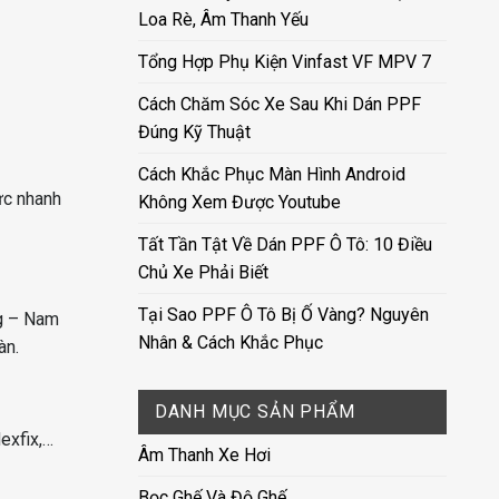
Loa Rè, Âm Thanh Yếu
Tổng Hợp Phụ Kiện Vinfast VF MPV 7
Cách Chăm Sóc Xe Sau Khi Dán PPF
Đúng Kỹ Thuật
Cách Khắc Phục Màn Hình Android
ực nhanh
Không Xem Được Youtube
Tất Tần Tật Về Dán PPF Ô Tô: 10 Điều
Chủ Xe Phải Biết
Tại Sao PPF Ô Tô Bị Ố Vàng? Nguyên
ng – Nam
Nhân & Cách Khắc Phục
àn.
DANH MỤC SẢN PHẨM
Nexfix,…
Âm Thanh Xe Hơi
Bọc Ghế Và Độ Ghế