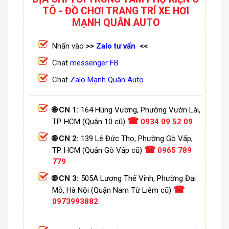
TÔ - ĐỒ CHƠI TRANG TRÍ XE HƠI
MẠNH QUÂN AUTO
Nhấn vào
>>
Zalo tư vấn
<<
Chat
messenger FB
Chat
Zalo Mạnh Quân Auto
🌐 CN 1:
164 Hùng Vương, Phường Vườn Lài,
☎
TP. HCM (Quận 10 cũ)
0934 09 52 09
🌐 CN 2:
139 Lê Đức Thọ, Phường Gò Vấp,
☎
TP. HCM (Quận Gò Vấp cũ)
0965 789
779
🌐 CN 3:
505A Lương Thế Vinh, Phường Đại
☎
Mỗ, Hà Nội (Quận Nam Từ Liêm cũ)
0973993882