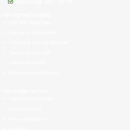
Zalo Gò Vấp:
0937 189 179
HỖ TRỢ KHÁCH HÀNG
Hình thức thanh toán
Giao hàng - Vận chuyển
Chính sách bảo mật thông tin
Chính sách bảo hành
Chính sách đổi trả
Điều kiện giao dịch chung
SẢN PHẨM/ DỊCH VỤ
Màn hình android ô tô
Android box ô tô
Phim cách nhiệt ô tô
Body kit