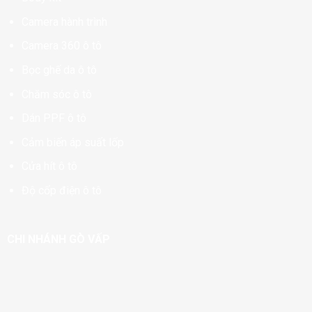
Camera hành trình
Camera 360 ô tô
Bọc ghế da ô tô
Chăm sóc ô tô
Dán PPF ô tô
Cảm biến áp suất lốp
Cửa hít ô tô
Độ cốp điện ô tô
CHI NHÁNH GÒ VẤP