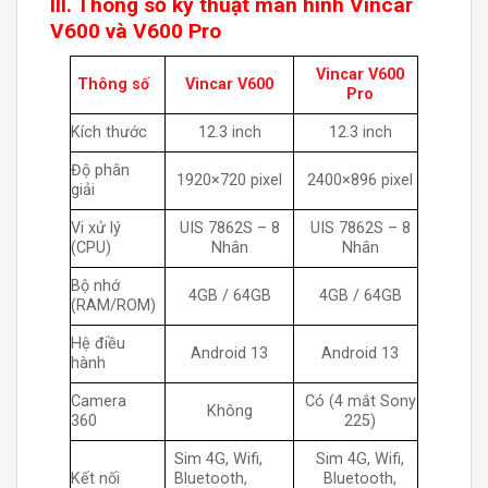
III. Thông số kỹ thuật màn hình Vincar
V600 và V600 Pro
Vincar V600
Thông số
Vincar V600
Pro
Kích thước
12.3 inch
12.3 inch
Độ phân
1920×720 pixel
2400×896 pixel
giải
Vi xử lý
UIS 7862S – 8
UIS 7862S – 8
(CPU)
Nhân
Nhân
Bộ nhớ
4GB / 64GB
4GB / 64GB
(RAM/ROM)
Hệ điều
Android 13
Android 13
hành
Camera
Có (4 mắt Sony
Không
360
225)
Sim 4G, Wifi,
Sim 4G, Wifi,
Kết nối
Bluetooth,
Bluetooth,