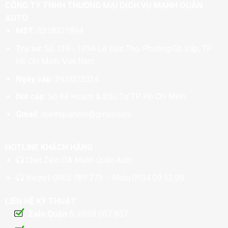
CÔNG TY TNHH THƯƠNG MẠI DỊCH VỤ MẠNH QUÂN
AUTO
MST:
0318321894
Trụ sở:
Số 139 - 139A Lê Đức Thọ, Phường Gò Vấp, TP
Hồ Chí Minh, Việt Nam
Ngày cấp:
29/02/2024
Nơi cấp:
Sở Kế Hoạch & Đầu Tư TP. Hồ Chí Minh
Gmail:
manhquanoto@gmail.com
HOTLINE KHÁCH HÀNG
Chat
Zalo OA Mạnh Quân Auto
Viettel:
0965 789 779
– Mobi
0934 09 52 09
LIÊN HỆ KỸ THUẬT
Zalo Quận 5:
0938 007 857