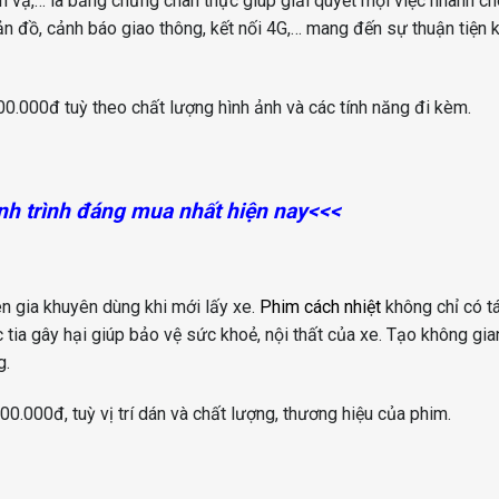
 vạ,… là bằng chứng chân thực giúp giải quyết mọi việc nhanh ch
n đồ, cảnh báo giao thông, kết nối 4G,… mang đến sự thuận tiện 
0.000đ tuỳ theo chất lượng hình ảnh và các tính năng đi kèm.
h trình đáng mua nhất hiện nay
<<<
ên gia khuyên dùng khi mới lấy xe.
Phim cách nhiệt
không chỉ có t
 tia gây hại giúp bảo vệ sức khoẻ, nội thất của xe. Tạo không gia
g.
0.000đ, tuỳ vị trí dán và chất lượng, thương hiệu của phim.