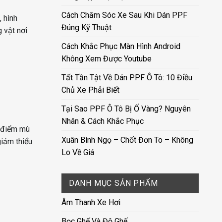
Cách Chăm Sóc Xe Sau Khi Dán PPF
, hình
Đúng Kỹ Thuật
 vật nơi
Cách Khắc Phục Màn Hình Android
Không Xem Được Youtube
Tất Tần Tật Về Dán PPF Ô Tô: 10 Điều
Chủ Xe Phải Biết
Tại Sao PPF Ô Tô Bị Ố Vàng? Nguyên
Nhân & Cách Khắc Phục
c điểm mù
Xuân Bính Ngọ – Chốt Đơn To – Không
giảm thiểu
Lo Về Giá
DANH MỤC SẢN PHẨM
Âm Thanh Xe Hơi
Bọc Ghế Và Độ Ghế