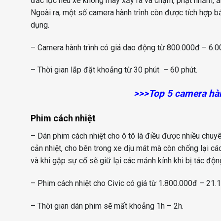
đắc lực nếu xe không may xảy ra va chạm, phạt nhầm, ăn
Ngoài ra, một số camera hành trình còn được tích hợp bả
dụng.
– Camera hành trình có giá dao động từ 800.000đ – 6.00
– Thời gian lắp đặt khoảng từ 30 phút – 60 phút.
>>>
Top 5 camera hàn
Phim cách nhiệt
– Dán phim cách nhiệt cho ô tô là điều được nhiều chuy
cản nhiệt, cho bên trong xe dịu mát mà còn chống lại các
và khi gặp sự cố sẽ giữ lại các mảnh kính khi bị tác độn
– Phim cách nhiệt cho Civic có giá từ 1.800.000đ – 21.10
– Thời gian dán phim sẽ mất khoảng 1h – 2h.