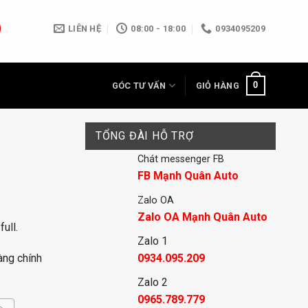
LIÊN HỆ
08:00 - 18:00
0934095209
0
GÓC TƯ VẤN
GIỎ HÀNG
TỔNG ĐÀI HỖ TRỢ
Chát messenger FB
FB Mạnh Quân Auto
Zalo OA
Zalo OA Mạnh Quân Auto
full.
Zalo 1
0934.095.209
àng chính
Zalo 2
0965.789.779