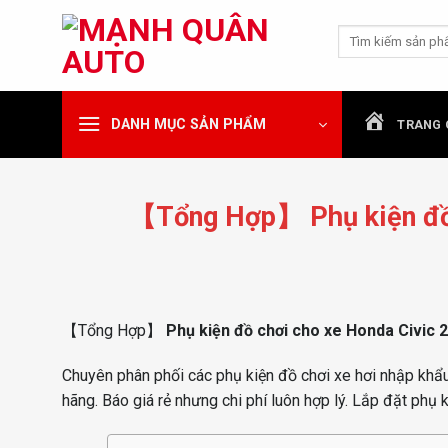
Chuyển
Tìm
đến
kiếm:
nội
dung
DANH MỤC SẢN PHẨM
TRANG 
【Tổng Hợp】 Phụ kiện đồ 
【Tổng Hợp】
Phụ kiện đồ chơi cho xe Honda Civic 
Chuyên phân phối các phụ kiện đồ chơi xe hơi nhập khẩu 
hãng. Báo giá rẻ nhưng chi phí luôn hợp lý. Lắp đặt phụ 