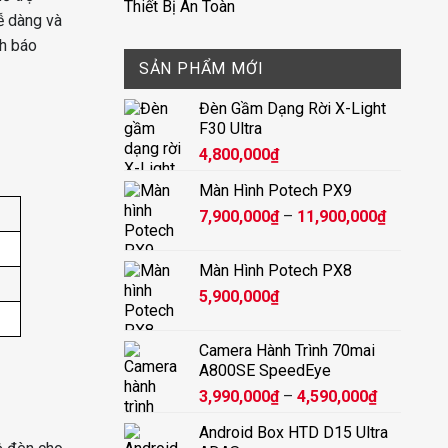
Thiết Bị An Toàn
ễ dàng và
nh báo
SẢN PHẨM MỚI
Đèn Gầm Dạng Rời X-Light
F30 Ultra
4,800,000
₫
Màn Hình Potech PX9
Khoảng
7,900,000
₫
–
11,900,000
₫
giá:
từ
Màn Hình Potech PX8
7,900,00
5,900,000
₫
đến
11,900,
Camera Hành Trình 70mai
A800SE SpeedEye
Khoảng
3,990,000
₫
–
4,590,000
₫
giá:
Android Box HTD D15 Ultra
từ