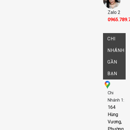
Zalo 2
0965.789.
CHI
NHÁNH
GẦN
BẠN
Chi
Nhánh 1:
164
Hùng
Vương,
Phường