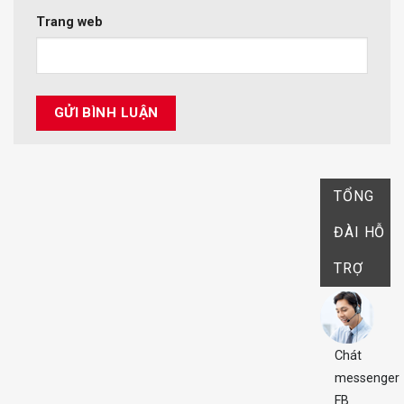
Trang web
TỔNG
ĐÀI HỖ
TRỢ
Chát
messenger
FB