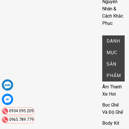
Nguyên
Nhân &
Cách Khắc
Phục
DANH
MỤC
SẢN
PHẨM
Âm Thanh
Xe Hơi
Bọc Ghế
0934.095.209
Và Độ Ghế
0965.789.779
Body Kit