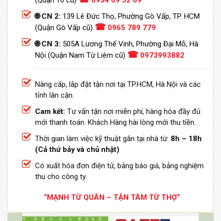
🌐 CN 2:
139 Lê Đức Thọ, Phường Gò Vấp, TP. HCM
☎
(Quận Gò Vấp cũ)
0965 789 779
🌐 CN 3:
505A Lương Thế Vinh, Phường Đại Mỗ, Hà
☎
Nội (Quận Nam Từ Liêm cũ)
0973993882
Nâng cấp, lắp đặt tận nơi tại TP.HCM, Hà Nội và các
tỉnh lân cận.
Cam kết:
Tư vấn tận nơi miễn phí, hàng hóa đầy đủ
mới thanh toán. Khách Hàng hài lòng mới thu tiền.
Thời gian làm việc kỹ thuật gắn tại nhà từ:
8h – 18h
(Cả thứ bảy và chủ nhật)
Có xuất hóa đơn điện tử, bảng báo giá, bảng nghiệm
thu cho công ty.
“MẠNH TỪ QUÂN – TẬN TÂM TỪ THỢ”