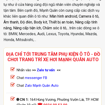
tự như ở cửa hàng cùng đội ngũ nhân viên chuyên nghiệp và
tận tâm. Bên cạnh đó, Mạnh Quân còn cung cấp các dịch vụ
khác liên quan đến ô tô như:
Màn hình android
,
Camera ô tô,
Âm thanh
,
Độ đèn
,
Body kit
,
Thiết bị an toàn
,
Nâng cấp tính
năng
,
Nâng cấp tiện ích
,
Chăm sóc ô tô
,…trên các dòng xe ô
tô: BMW, Mercedes, Audi, Lexus, Toyota, Hyundai, Mazda,
Honda, Mitsubishi,…
ĐỊA CHỈ TỚI TRUNG TÂM PHỤ KIỆN Ô TÔ - ĐỒ
CHƠI TRANG TRÍ XE HƠI MẠNH QUÂN AUTO
Nhấn vào
>>
Zalo tư vấn
<<
Chat
messenger FB
Chat
Zalo Mạnh Quân Auto
🌐 CN 1:
164 Hùng Vương, Phường Vườn Lài, TP. HCM
☎
(Quận 10 cũ)
0934 09 52 09