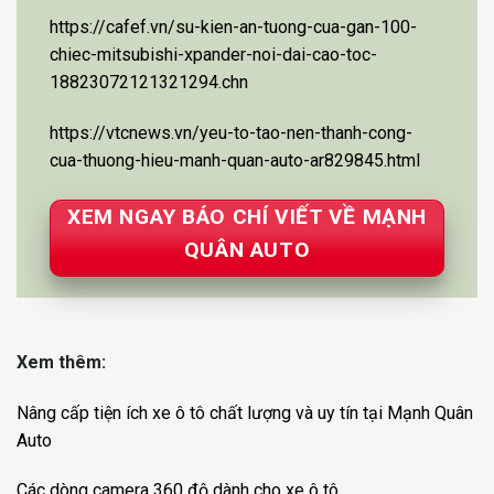
https://cafef.vn/su-kien-an-tuong-cua-gan-100-
chiec-mitsubishi-xpander-noi-dai-cao-toc-
18823072121321294.chn
https://vtcnews.vn/yeu-to-tao-nen-thanh-cong-
cua-thuong-hieu-manh-quan-auto-ar829845.html
XEM NGAY BÁO CHÍ VIẾT VỀ MẠNH
QUÂN AUTO
Xem thêm:
Nâng cấp tiện ích xe ô tô chất lượng và uy tín tại Mạnh Quân
Auto
Các dòng camera 360 độ dành cho xe ô tô