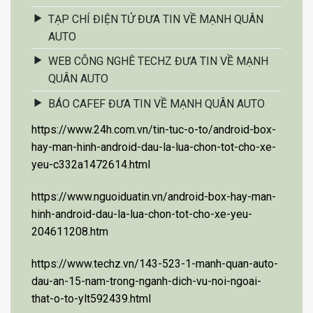
TẠP CHÍ ĐIỆN TỬ ĐƯA TIN VỀ MẠNH QUÂN
AUTO
WEB CÔNG NGHÊ TECHZ ĐƯA TIN VỀ MẠNH
QUÂN AUTO
BÁO CAFEF ĐƯA TIN VỀ MẠNH QUÂN AUTO
https://www.24h.com.vn/tin-tuc-o-to/android-box-
hay-man-hinh-android-dau-la-lua-chon-tot-cho-xe-
yeu-c332a1472614.html
https://www.nguoiduatin.vn/android-box-hay-man-
hinh-android-dau-la-lua-chon-tot-cho-xe-yeu-
204611208.htm
https://www.techz.vn/143-523-1-manh-quan-auto-
dau-an-15-nam-trong-nganh-dich-vu-noi-ngoai-
that-o-to-ylt592439.html