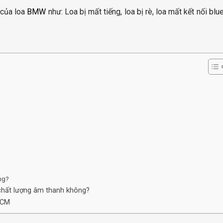
 của loa
BMW
như: Loa bị mất tiếng, loa bị rè, loa mất kết nối blu
ng?
 chất lượng âm thanh không?
HCM