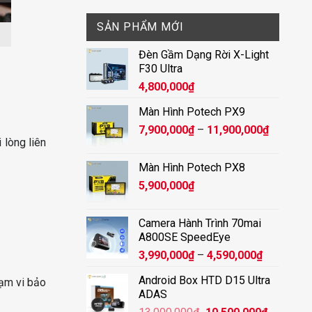
SẢN PHẨM MỚI
Đèn Gầm Dạng Rời X-Light
F30 Ultra
4,800,000
₫
Màn Hình Potech PX9
Khoảng
7,900,000
₫
–
11,900,000
₫
 lòng liên
giá:
từ
Màn Hình Potech PX8
7,900,00
5,900,000
₫
đến
11,900,
Camera Hành Trình 70mai
A800SE SpeedEye
Khoảng
3,990,000
₫
–
4,590,000
₫
giá:
Android Box HTD D15 Ultra
hạm vi bảo
từ
ADAS
3,990,000
Giá
Giá