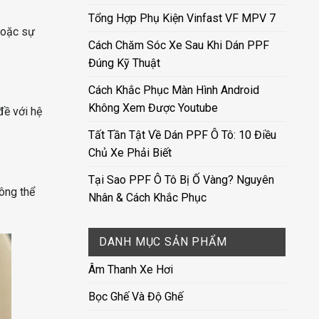
Tổng Hợp Phụ Kiện Vinfast VF MPV 7
hoặc sự
Cách Chăm Sóc Xe Sau Khi Dán PPF
Đúng Kỹ Thuật
Cách Khắc Phục Màn Hình Android
Không Xem Được Youtube
đề với hệ
Tất Tần Tật Về Dán PPF Ô Tô: 10 Điều
Chủ Xe Phải Biết
Tại Sao PPF Ô Tô Bị Ố Vàng? Nguyên
ông thể
Nhân & Cách Khắc Phục
DANH MỤC SẢN PHẨM
Âm Thanh Xe Hơi
Bọc Ghế Và Độ Ghế