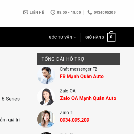
LIÊN HỆ
08:00 - 18:00
0934095209
0
GÓC TƯ VẤN
GIỎ HÀNG
TỔNG ĐÀI HỖ TRỢ
Chát messenger FB
FB Mạnh Quân Auto
Zalo OA
Zalo OA Mạnh Quân Auto
 6 Series
Zalo 1
ảm giá trị
0934.095.209