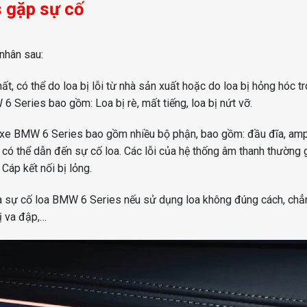
 gặp sự cố
nhân sau:
t, có thể do loa bị lỗi từ nhà sản xuất hoặc do loa bị hỏng hóc t
6 Series bao gồm: Loa bị rè, mất tiếng, loa bị nứt vỡ.
xe BMW 6 Series bao gồm nhiều bộ phận, bao gồm: đầu đĩa, ampl
ì có thể dẫn đến sự cố loa. Các lỗi của hệ thống âm thanh thường
Cáp kết nối bị lỏng.
a sự cố loa BMW 6 Series nếu sử dụng loa không đúng cách, chẳ
ị va đập,…