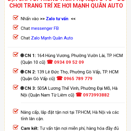
CHƠI TRANG TRÍ XE HƠI MẠNH QUÂN AUTO
Nhấn vào
>>
Zalo tư vấn
<<
Chat
messenger FB
Chat
Zalo Mạnh Quân Auto
🌐 CN 1:
164 Hùng Vương, Phường Vườn Lài, TP. HCM
☎
(Quận 10 cũ)
0934 09 52 09
🌐 CN 2:
139 Lê Đức Thọ, Phường Gò Vấp, TP. HCM
☎
(Quận Gò Vấp cũ)
0965 789 779
🌐 CN 3:
505A Lương Thế Vinh, Phường Đại Mỗ, Hà
☎
Nội (Quận Nam Từ Liêm cũ)
0973993882
Nâng cấp, lắp đặt tận nơi tại TP.HCM, Hà Nội và các
tỉnh lân cận.
Cam kết:
Tư vấn tận nơi miễn phí, hàng hóa đầy đủ