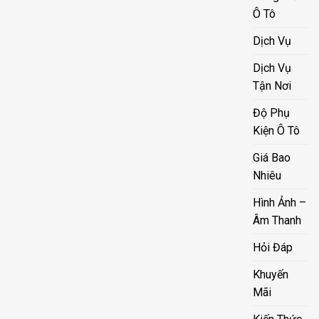
Ô Tô
Dịch Vụ
Dịch Vụ
Tận Nơi
Độ Phụ
Kiện Ô Tô
Giá Bao
Nhiêu
Hình Ảnh –
Âm Thanh
Hỏi Đáp
Khuyến
Mãi