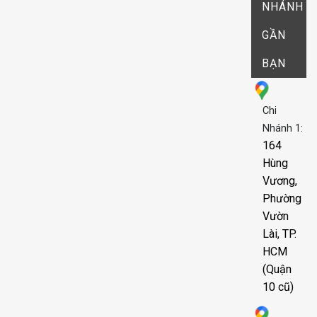
NHÁNH
GẦN
BẠN
Chi
Nhánh 1:
164
Hùng
Vương,
Phường
Vườn
Lài, TP.
HCM
(Quận
10 cũ)