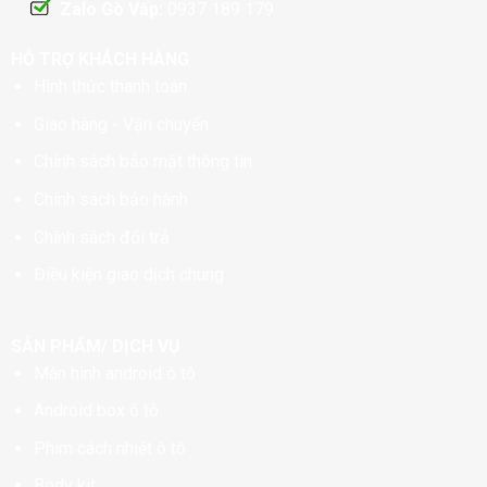
Zalo Gò Vấp:
0937 189 179
HỖ TRỢ KHÁCH HÀNG
Hình thức thanh toán
Giao hàng - Vận chuyển
Chính sách bảo mật thông tin
Chính sách bảo hành
Chính sách đổi trả
Điều kiện giao dịch chung
SẢN PHẨM/ DỊCH VỤ
Màn hình android ô tô
Android box ô tô
Phim cách nhiệt ô tô
Body kit