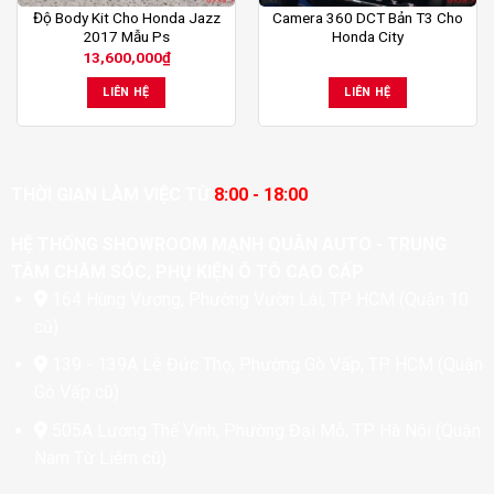
Độ Body Kit Cho Honda Jazz
Camera 360 DCT Bản T3 Cho
2017 Mẫu Ps
Honda City
13,600,000
₫
LIÊN HỆ
LIÊN HỆ
THỜI GIAN LÀM VIỆC TỪ
8:00 - 18:00
HỆ THỐNG SHOWROOM MẠNH QUÂN AUTO - TRUNG
TÂM CHĂM SÓC, PHỤ KIỆN Ô TÔ CAO CẤP
164 Hùng Vương, Phường Vườn Lài, TP. HCM (Quận 10
cũ)
139 - 139A Lê Đức Thọ, Phường Gò Vấp, TP. HCM (Quận
Gò Vấp cũ)
505A Lương Thế Vinh, Phường Đại Mỗ, TP. Hà Nội (Quận
Nam Từ Liêm cũ)