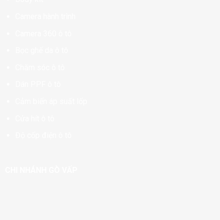
Camera hành trình
Camera 360 ô tô
Bọc ghế da ô tô
Chăm sóc ô tô
Dán PPF ô tô
Cảm biến áp suất lốp
Cửa hít ô tô
Độ cốp điện ô tô
CHI NHÁNH GÒ VẤP