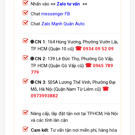
Nhấn vào
>>
Zalo tư vấn
<<
Chat
messenger FB
Chat
Zalo Mạnh Quân Auto
🌐 CN 1:
164 Hùng Vương, Phường Vườn Lài,
☎
TP. HCM (Quận 10 cũ)
0934 09 52 09
🌐 CN 2:
139 Lê Đức Thọ, Phường Gò Vấp,
☎
TP. HCM (Quận Gò Vấp cũ)
0965 789
779
🌐 CN 3:
505A Lương Thế Vinh, Phường Đại
☎
Mỗ, Hà Nội (Quận Nam Từ Liêm cũ)
0973993882
Nâng cấp, lắp đặt tận nơi tại TP.HCM, Hà Nội
và các tỉnh lân cận.
Cam kết:
Tư vấn tận nơi miễn phí, hàng hóa