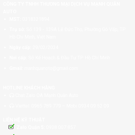
CÔNG TY TNHH THƯƠNG MẠI DỊCH VỤ MẠNH QUÂN
AUTO
MST:
0318321894
Trụ sở:
Số 139 - 139A Lê Đức Thọ, Phường Gò Vấp, TP
Hồ Chí Minh, Việt Nam
Ngày cấp:
29/02/2024
Nơi cấp:
Sở Kế Hoạch & Đầu Tư TP. Hồ Chí Minh
Gmail:
manhquanoto@gmail.com
HOTLINE KHÁCH HÀNG
Chat
Zalo OA Mạnh Quân Auto
Viettel:
0965 789 779
– Mobi
0934 09 52 09
LIÊN HỆ KỸ THUẬT
Zalo Quận 5:
0938 007 857