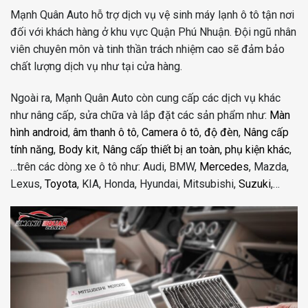
Mạnh Quân Auto hỗ trợ dịch vụ vệ sinh máy lạnh ô tô tận nơi
đối với khách hàng ở khu vực Quận Phú Nhuận. Đội ngũ nhân
viên chuyên môn và tinh thần trách nhiệm cao sẽ đảm bảo
chất lượng dịch vụ như tại cửa hàng.
Ngoài ra, Mạnh Quân Auto còn cung cấp các dịch vụ khác
như nâng cấp, sửa chữa và lắp đặt các sản phẩm như:
Màn
hình android
,
âm thanh ô tô
,
Camera ô tô
,
độ đèn
,
Nâng cấp
tính năng
,
Body kit
,
Nâng cấp thiết bị an toàn,
phụ kiện khác
,
…trên các dòng xe ô tô như: Audi, BMW,
Mercedes
, Mazda,
Lexus,
Toyota
, KIA, Honda, Hyundai, Mitsubishi,
Suzuki
,…