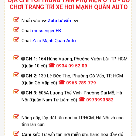
ĐỊA CHỈ TỚI TRUNG TÂM PHỤ KIỆN Ô TÔ - ĐỒ
CHƠI TRANG TRÍ XE HƠI MẠNH QUÂN AUTO
Nhấn vào
>>
Zalo tư vấn
<<
Chat
messenger FB
Chat
Zalo Mạnh Quân Auto
🌐 CN 1:
164 Hùng Vương, Phường Vườn Lài, TP. HCM
☎
(Quận 10 cũ)
0934 09 52 09
🌐 CN 2:
139 Lê Đức Thọ, Phường Gò Vấp, TP. HCM
☎
(Quận Gò Vấp cũ)
0965 789 779
🌐 CN 3:
505A Lương Thế Vinh, Phường Đại Mỗ, Hà
☎
Nội (Quận Nam Từ Liêm cũ)
0973993882
Nâng cấp, lắp đặt tận nơi tại TP.HCM, Hà Nội và các
tỉnh lân cận.
Cam kết:
Tư vấn tận nơi miễn phí, hàng hóa đầy đủ