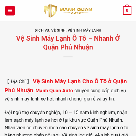
Chuyển
đến
0
nội
dung
DỊCH VỤ
,
VỆ SINH
,
VỆ SINH MÁY LẠNH
Vệ Sinh Máy Lạnh Ô Tô – Nhanh Ở
Quận Phú Nhuận
Vệ Sinh Máy Lạnh Cho Ô Tô ở Quận
【 Địa Chỉ 】
Phú Nhuận
.
Mạnh Quân Auto
chuyên cung cấp dịch vụ
vệ sinh máy lạnh xe hơi, nhanh chóng, giá rẻ và uy tín.
Đội ngũ thợ chuyên nghiệp, 10 – 15 năm kinh nghiệm, nhận
làm sạch máy lạnh xe hơi ở tại khu vực Quận Phú Nhuận.
Nhân viên có chuyên môn cao
chuyên vệ sinh máy lạnh
o to
bằng phương pháp nội soi: Vệ sinh lọc gió, vệ sinh quạt gió,