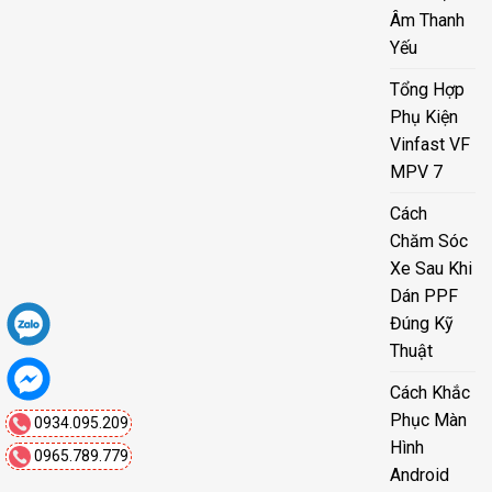
Âm Thanh
Yếu
Tổng Hợp
Phụ Kiện
Vinfast VF
MPV 7
Cách
Chăm Sóc
Xe Sau Khi
Dán PPF
Đúng Kỹ
Thuật
Cách Khắc
Phục Màn
0934.095.209
Hình
0965.789.779
Android