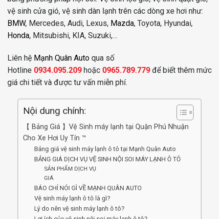
vệ sinh cửa gió, vệ sinh dàn lạnh trên các dòng xe hơi như:
BMW
, Mercedes, Audi, Lexus,
Mazda
, Toyota, Hyundai,
Honda
, Mitsubishi, KIA, Suzuki,…
Liên hệ
Mạnh Quân Auto
qua số
Hotline
0934.095.209
hoặc
0965.789.779
để biết thêm mức
giá chi tiết và được tư vấn miễn phí.
Nội dung chính:
【 Bảng Giá 】Vệ Sinh máy lạnh tại Quận Phú Nhuận
Cho Xe Hơi Uy Tín ™
Bảng giá vệ sinh máy lạnh ô tô tại Mạnh Quân Auto
BẢNG GIÁ DỊCH VỤ VỆ SINH NỘI SOI MÁY LẠNH Ô TÔ
SẢN PHẨM DỊCH VỤ
GIÁ
BÁO CHÍ NÓI GÌ VỀ MẠNH QUÂN AUTO
Vệ sinh máy lạnh ô tô là gì?
Lý do nên vệ sinh máy lạnh ô tô?
Lợi ích của vệ sinh nội soi máy lạnh ô tô?