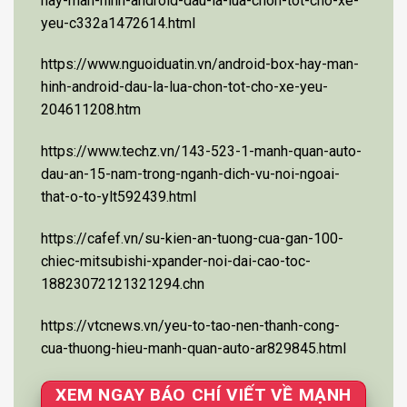
hay-man-hinh-android-dau-la-lua-chon-tot-cho-xe-
yeu-c332a1472614.html
https://www.nguoiduatin.vn/android-box-hay-man-
hinh-android-dau-la-lua-chon-tot-cho-xe-yeu-
204611208.htm
https://www.techz.vn/143-523-1-manh-quan-auto-
dau-an-15-nam-trong-nganh-dich-vu-noi-ngoai-
that-o-to-ylt592439.html
https://cafef.vn/su-kien-an-tuong-cua-gan-100-
chiec-mitsubishi-xpander-noi-dai-cao-toc-
18823072121321294.chn
https://vtcnews.vn/yeu-to-tao-nen-thanh-cong-
cua-thuong-hieu-manh-quan-auto-ar829845.html
XEM NGAY BÁO CHÍ VIẾT VỀ MẠNH