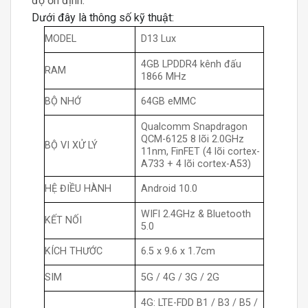
độ ổn định.
Dưới đây là thông số kỹ thuật:
MODEL
D13 Lux
4GB LPDDR4 kênh đấu
RAM
1866 MHz
BỘ NHỚ
64GB eMMC
Qualcomm Snapdragon
QCM-6125 8 lõi 2.0GHz
BỘ VI XỬ LÝ
11nm, FinFET (4 lõi cortex-
A733 + 4 lõi cortex-A53)
HỆ ĐIỀU HÀNH
Android 10.0
WIFI 2.4GHz & Bluetooth
KẾT NỐI
5.0
KÍCH THƯỚC
6.5 x 9.6 x 1.7cm
SIM
5G / 4G / 3G / 2G
4G: LTE-FDD B1 / B3 / B5 /