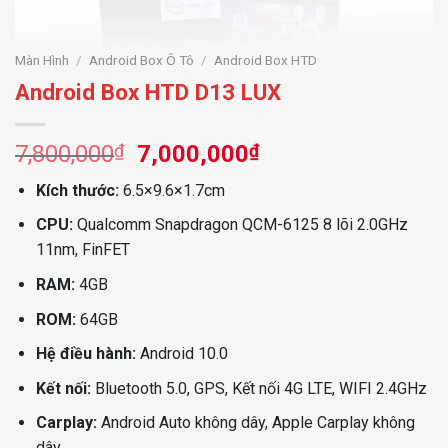
Màn Hình
/
Android Box Ô Tô
/
Android Box HTD
Android Box HTD D13 LUX
Giá
Giá
7,800,000
₫
7,000,000
₫
gốc
hiện
Kích thước:
6.5×9.6×1.7cm
là:
tại
7,800,000₫.
là:
CPU:
Qualcomm Snapdragon QCM-6125 8 lõi 2.0GHz
7,000,000₫.
11nm, FinFET
RAM:
4GB
ROM:
64GB
Hệ điều hành:
Android 10.0
Kết nối:
Bluetooth 5.0, GPS, Kết nối 4G LTE, WIFI 2.4GHz
Carplay:
Android Auto không dây, Apple Carplay không
dây