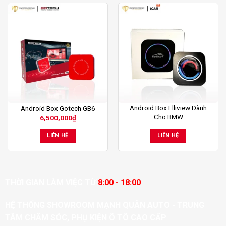
Android Box Elliview Dành
Android Box Gotech GB6
Cho BMW
6,500,000
₫
LIÊN HỆ
LIÊN HỆ
THỜI GIAN LÀM VIỆC TỪ
8:00 - 18:00
HỆ THỐNG SHOWROOM MẠNH QUÂN AUTO - TRUNG
TÂM CHĂM SÓC, PHỤ KIỆN Ô TÔ CAO CẤP