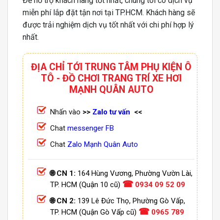
Để hỗ trợ khách hàng tốt nhất, chúng tôi có dịch vụ
miễn phí lắp đặt tận nơi tại TP.HCM. Khách hàng sẽ
được trải nghiệm dịch vụ tốt nhất với chi phí hợp lý
nhất.
ĐỊA CHỈ TỚI TRUNG TÂM PHỤ KIỆN Ô
TÔ - ĐỒ CHƠI TRANG TRÍ XE HƠI
MẠNH QUÂN AUTO
Nhấn vào
>>
Zalo tư vấn
<<
Chat
messenger FB
Chat
Zalo Mạnh Quân Auto
🌐 CN 1:
164 Hùng Vương, Phường Vườn Lài,
☎
TP. HCM (Quận 10 cũ)
0934 09 52 09
🌐 CN 2:
139 Lê Đức Thọ, Phường Gò Vấp,
☎
TP. HCM (Quận Gò Vấp cũ)
0965 789