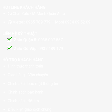
HOTLINE KHÁCH HÀNG
Chat
Zalo OA Mạnh Quân Auto
Viettel:
0965 789 779
– Mobi
0934 09 52 09
LIÊN HỆ KỸ THUẬT
Zalo Quận 5:
0938 007 857
Zalo Gò Vấp:
0937 189 179
HỖ TRỢ KHÁCH HÀNG
Hình thức thanh toán
Giao hàng - Vận chuyển
Chính sách bảo mật thông tin
Chính sách bảo hành
Chính sách đổi trả
Điều kiện giao dịch chung