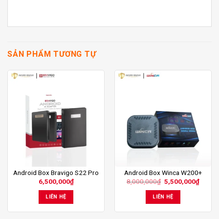
SẢN PHẨM TƯƠNG TỰ
Android Box Bravigo S22 Pro
Android Box Winca W200+
Giá
Giá
6,500,000
₫
8,000,000
₫
5,500,000
₫
gốc
hiện
là:
tại
LIÊN HỆ
LIÊN HỆ
8,000,000₫.
là:
5,500,