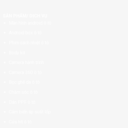
SẢN PHẨM/ DỊCH VỤ
Màn hình android ô tô
Android box ô tô
Phim cách nhiệt ô tô
Body kit
Camera hành trình
Camera 360 ô tô
Bọc ghế da ô tô
Chăm sóc ô tô
Dán PPF ô tô
Cảm biến áp suất lốp
Cửa hít ô tô