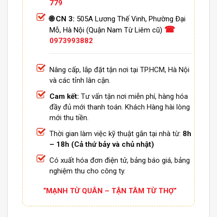
779
🌐 CN 3:
505A Lương Thế Vinh, Phường Đại
☎
Mỗ, Hà Nội (Quận Nam Từ Liêm cũ)
0973993882
Nâng cấp, lắp đặt tận nơi tại TP.HCM, Hà Nội
và các tỉnh lân cận.
Cam kết:
Tư vấn tận nơi miễn phí, hàng hóa
đầy đủ mới thanh toán. Khách Hàng hài lòng
mới thu tiền.
Thời gian làm việc kỹ thuật gắn tại nhà từ:
8h
– 18h (Cả thứ bảy và chủ nhật)
Có xuất hóa đơn điện tử, bảng báo giá, bảng
nghiệm thu cho công ty.
“MẠNH TỪ QUÂN – TẬN TÂM TỪ THỢ”