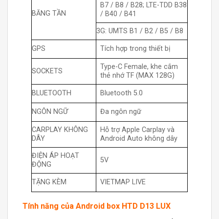
B7 / B8 / B28; LTE-TDD B38
BĂNG TẦN
/ B40 / B41
3G: UMTS B1 / B2 / B5 / B8
GPS
Tích hợp trong thiết bị
Type-C Female, khe cắm
SOCKETS
thẻ nhớ TF (MAX 128G)
BLUETOOTH
Bluetooth 5.0
NGÔN NGỮ
Đa ngôn ngữ
CARPLAY KHÔNG
Hỗ trợ Apple Carplay và
DÂY
Android Auto không dây
ĐIỆN ÁP HOẠT
5V
ĐỘNG
TẶNG KÈM
VIETMAP LIVE
Tính năng của Android box HTD D13 LUX