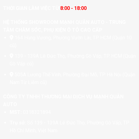
THỜI GIAN LÀM VIỆC TỪ
8:00 - 18:00
HỆ THỐNG SHOWROOM MẠNH QUÂN AUTO - TRUNG
TÂM CHĂM SÓC, PHỤ KIỆN Ô TÔ CAO CẤP
164 Hùng Vương, Phường Vườn Lài, TP. HCM (Quận 10
cũ)
139 - 139A Lê Đức Thọ, Phường Gò Vấp, TP. HCM (Quận
Gò Vấp cũ)
505A Lương Thế Vinh, Phường Đại Mỗ, TP. Hà Nội (Quận
Nam Từ Liêm cũ)
CÔNG TY TNHH THƯƠNG MẠI DỊCH VỤ MẠNH QUÂN
AUTO
MST:
0318321894
Trụ sở:
Số 139 - 139A Lê Đức Thọ, Phường Gò Vấp, TP
Hồ Chí Minh, Việt Nam