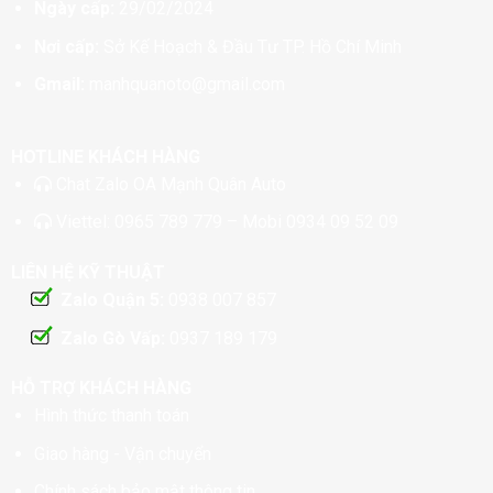
Ngày cấp:
29/02/2024
Nơi cấp:
Sở Kế Hoạch & Đầu Tư TP. Hồ Chí Minh
Gmail:
manhquanoto@gmail.com
HOTLINE KHÁCH HÀNG
Chat
Zalo OA Mạnh Quân Auto
Viettel:
0965 789 779
– Mobi
0934 09 52 09
LIÊN HỆ KỸ THUẬT
Zalo Quận 5:
0938 007 857
Zalo Gò Vấp:
0937 189 179
HỖ TRỢ KHÁCH HÀNG
Hình thức thanh toán
Giao hàng - Vận chuyển
Chính sách bảo mật thông tin