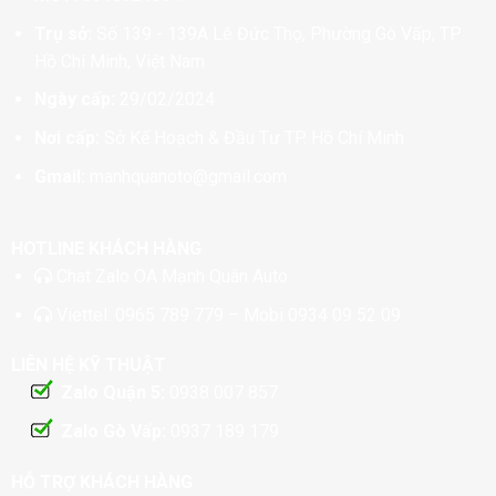
Trụ sở:
Số 139 - 139A Lê Đức Thọ, Phường Gò Vấp, TP
Hồ Chí Minh, Việt Nam
Ngày cấp:
29/02/2024
Nơi cấp:
Sở Kế Hoạch & Đầu Tư TP. Hồ Chí Minh
Gmail:
manhquanoto@gmail.com
HOTLINE KHÁCH HÀNG
Chat
Zalo OA Mạnh Quân Auto
Viettel:
0965 789 779
– Mobi
0934 09 52 09
LIÊN HỆ KỸ THUẬT
Zalo Quận 5:
0938 007 857
Zalo Gò Vấp:
0937 189 179
HỖ TRỢ KHÁCH HÀNG