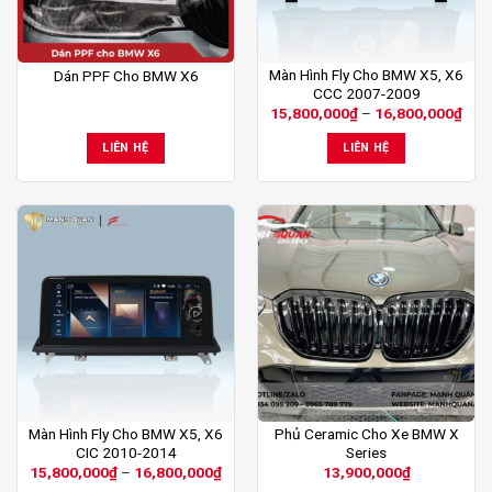
Sản
Màn Hình Fly Cho BMW X5, X6
Dán PPF Cho BMW X6
CCC 2007-2009
phẩm
Kho
15,800,000
₫
–
16,800,000
₫
này
giá:
từ
có
LIÊN HỆ
LIÊN HỆ
15,
nhiều
đến
16,
biến
thể.
Các
tùy
chọn
có
thể
được
chọn
trên
trang
Sản
Màn Hình Fly Cho BMW X5, X6
Phủ Ceramic Cho Xe BMW X
sản
CIC 2010-2014
Series
phẩm
phẩm
Khoảng
15,800,000
₫
–
16,800,000
₫
13,900,000
₫
này
giá: