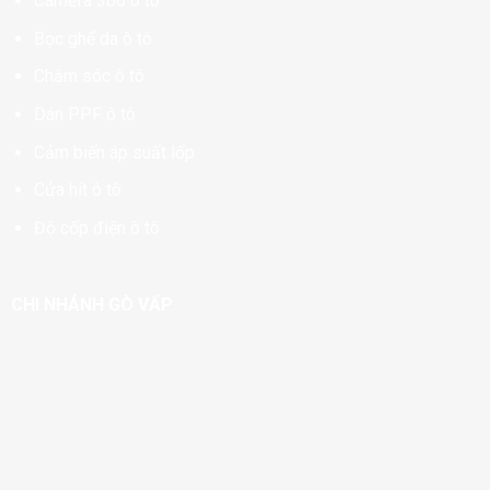
Camera 360 ô tô
Bọc ghế da ô tô
Chăm sóc ô tô
Dán PPF ô tô
Cảm biến áp suất lốp
Cửa hít ô tô
Độ cốp điện ô tô
CHI NHÁNH GÒ VẤP