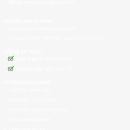
Gmail:
manhquanoto@gmail.com
HOTLINE KHÁCH HÀNG
Chat
Zalo OA Mạnh Quân Auto
Viettel:
0965 789 779
– Mobi
0934 09 52 09
LIÊN HỆ KỸ THUẬT
Zalo Quận 5:
0938 007 857
Zalo Gò Vấp:
0937 189 179
HỖ TRỢ KHÁCH HÀNG
Hình thức thanh toán
Giao hàng - Vận chuyển
Chính sách bảo mật thông tin
Chính sách bảo hành
Chính sách đổi trả