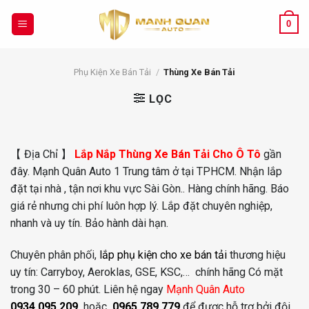
Chuyển
đến
0
nội
dung
Phụ Kiện Xe Bán Tải
/
Thùng Xe Bán Tải
LỌC
【 Địa Chỉ 】
Lắp Nắp Thùng Xe Bán Tải Cho Ô Tô
gần
đây. Mạnh Quân Auto 1 Trung tâm ở tại TPHCM. Nhận lắp
đặt tại nhà , tận nơi khu vực Sài Gòn.. Hàng chính hãng. Báo
giá rẻ nhưng chi phí luôn hợp lý. Lắp đặt chuyên nghiệp,
nhanh và uy tín. Bảo hành dài hạn.
Chuyên phân phối,
lắp phụ kiện cho xe bán tải
thương hiệu
uy tín: Carryboy, Aeroklas, GSE, KSC,… chính hãng Có mặt
trong 30 – 60 phút. Liên hệ ngay
Mạnh Quân Auto
0934.095.209
hoặc
0965.789.779
để được hỗ trợ bởi đội