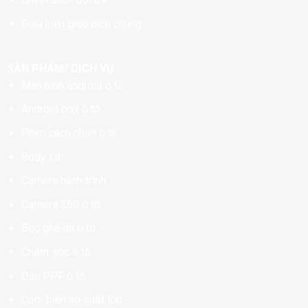
Điều kiện giao dịch chung
SẢN PHẨM/ DỊCH VỤ
Màn hình android ô tô
Android box ô tô
Phim cách nhiệt ô tô
Body kit
Camera hành trình
Camera 360 ô tô
Bọc ghế da ô tô
Chăm sóc ô tô
Dán PPF ô tô
Cảm biến áp suất lốp