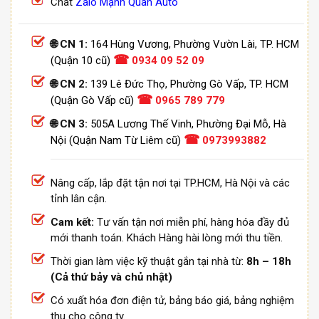
Chat
Zalo Mạnh Quân Auto
🌐 CN 1:
164 Hùng Vương, Phường Vườn Lài, TP. HCM
☎
(Quận 10 cũ)
0934 09 52 09
🌐 CN 2:
139 Lê Đức Thọ, Phường Gò Vấp, TP. HCM
☎
(Quận Gò Vấp cũ)
0965 789 779
🌐 CN 3:
505A Lương Thế Vinh, Phường Đại Mỗ, Hà
☎
Nội (Quận Nam Từ Liêm cũ)
0973993882
Nâng cấp, lắp đặt tận nơi tại TP.HCM, Hà Nội và các
tỉnh lân cận.
Cam kết:
Tư vấn tận nơi miễn phí, hàng hóa đầy đủ
mới thanh toán. Khách Hàng hài lòng mới thu tiền.
Thời gian làm việc kỹ thuật gắn tại nhà từ:
8h – 18h
(Cả thứ bảy và chủ nhật)
Có xuất hóa đơn điện tử, bảng báo giá, bảng nghiệm
thu cho công ty.