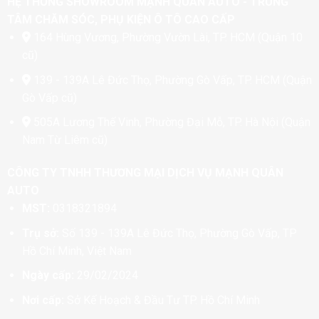
HỆ THỐNG SHOWROOM MẠNH QUÂN AUTO - TRUNG
TÂM CHĂM SÓC, PHỤ KIỆN Ô TÔ CAO CẤP
164 Hùng Vương, Phường Vườn Lài, TP. HCM (Quận 10
cũ)
139 - 139A Lê Đức Thọ, Phường Gò Vấp, TP. HCM (Quận
Gò Vấp cũ)
505A Lương Thế Vinh, Phường Đại Mỗ, TP. Hà Nội (Quận
Nam Từ Liêm cũ)
CÔNG TY TNHH THƯƠNG MẠI DỊCH VỤ MẠNH QUÂN
AUTO
MST:
0318321894
Trụ sở:
Số 139 - 139A Lê Đức Thọ, Phường Gò Vấp, TP
Hồ Chí Minh, Việt Nam
Ngày cấp:
29/02/2024
Nơi cấp:
Sở Kế Hoạch & Đầu Tư TP. Hồ Chí Minh