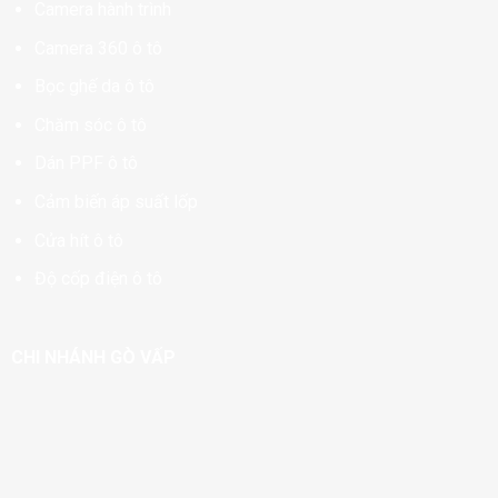
Camera hành trình
Camera 360 ô tô
Bọc ghế da ô tô
Chăm sóc ô tô
Dán PPF ô tô
Cảm biến áp suất lốp
Cửa hít ô tô
Độ cốp điện ô tô
CHI NHÁNH GÒ VẤP