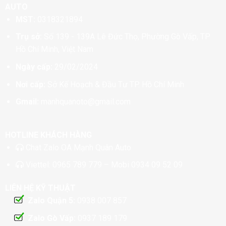
AUTO
MST:
0318321894
Trụ sở:
Số 139 - 139A Lê Đức Thọ, Phường Gò Vấp, TP
Hồ Chí Minh, Việt Nam
Ngày cấp:
29/02/2024
Nơi cấp:
Sở Kế Hoạch & Đầu Tư TP. Hồ Chí Minh
Gmail:
manhquanoto@gmail.com
HOTLINE KHÁCH HÀNG
Chat
Zalo OA Mạnh Quân Auto
Viettel:
0965 789 779
– Mobi
0934 09 52 09
LIÊN HỆ KỸ THUẬT
Zalo Quận 5:
0938 007 857
Zalo Gò Vấp:
0937 189 179