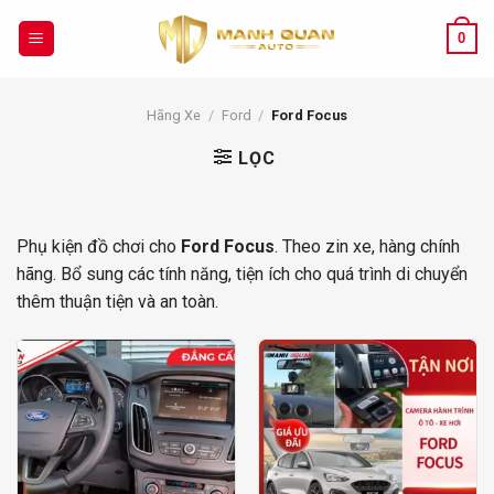
Chuyển
đến
0
nội
dung
Hãng Xe
/
Ford
/
Ford Focus
LỌC
Phụ kiện đồ chơi cho
Ford Focus
. Theo zin xe, hàng chính
hãng. Bổ sung các tính năng, tiện ích cho quá trình di chuyển
thêm thuận tiện và an toàn.