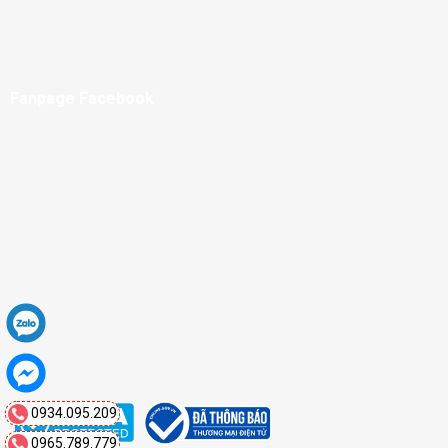
Fanpage Facebook
0934.095.209
0965.789.779