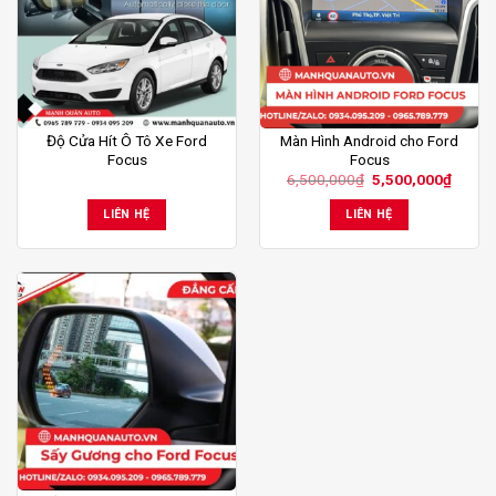
Độ Cửa Hít Ô Tô Xe Ford
Màn Hình Android cho Ford
Focus
Focus
Giá
Giá
6,500,000
₫
5,500,000
₫
gốc
hiện
là:
tại
LIÊN HỆ
LIÊN HỆ
6,500,000₫.
là:
5,500,