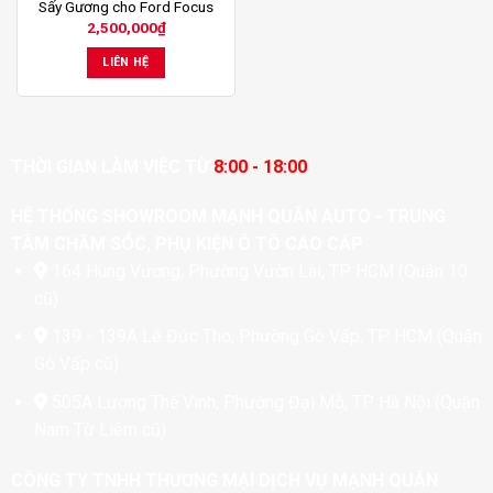
Sấy Gương cho Ford Focus
2,500,000
₫
LIÊN HỆ
THỜI GIAN LÀM VIỆC TỪ
8:00 - 18:00
HỆ THỐNG SHOWROOM MẠNH QUÂN AUTO - TRUNG
TÂM CHĂM SÓC, PHỤ KIỆN Ô TÔ CAO CẤP
164 Hùng Vương, Phường Vườn Lài, TP. HCM (Quận 10
cũ)
139 - 139A Lê Đức Thọ, Phường Gò Vấp, TP. HCM (Quận
Gò Vấp cũ)
505A Lương Thế Vinh, Phường Đại Mỗ, TP. Hà Nội (Quận
Nam Từ Liêm cũ)
CÔNG TY TNHH THƯƠNG MẠI DỊCH VỤ MẠNH QUÂN