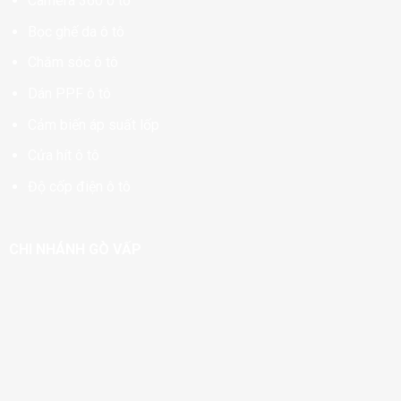
Camera 360 ô tô
Bọc ghế da ô tô
Chăm sóc ô tô
Dán PPF ô tô
Cảm biến áp suất lốp
Cửa hít ô tô
Độ cốp điện ô tô
CHI NHÁNH GÒ VẤP