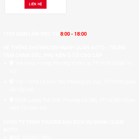
LIÊN HỆ
THỜI GIAN LÀM VIỆC TỪ
8:00 - 18:00
HỆ THỐNG SHOWROOM MẠNH QUÂN AUTO - TRUNG
TÂM CHĂM SÓC, PHỤ KIỆN Ô TÔ CAO CẤP
164 Hùng Vương, Phường Vườn Lài, TP. HCM (Quận 10
cũ)
139 - 139A Lê Đức Thọ, Phường Gò Vấp, TP. HCM (Quận
Gò Vấp cũ)
505A Lương Thế Vinh, Phường Đại Mỗ, TP. Hà Nội (Quận
Nam Từ Liêm cũ)
CÔNG TY TNHH THƯƠNG MẠI DỊCH VỤ MẠNH QUÂN
AUTO
MST:
0318321894