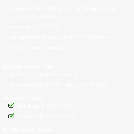
Trụ sở:
Số 139 - 139A Lê Đức Thọ, Phường Gò Vấp, TP
Hồ Chí Minh, Việt Nam
Ngày cấp:
29/02/2024
Nơi cấp:
Sở Kế Hoạch & Đầu Tư TP. Hồ Chí Minh
Gmail:
manhquanoto@gmail.com
HOTLINE KHÁCH HÀNG
Chat
Zalo OA Mạnh Quân Auto
Viettel:
0965 789 779
– Mobi
0934 09 52 09
LIÊN HỆ KỸ THUẬT
Zalo Quận 5:
0938 007 857
Zalo Gò Vấp:
0937 189 179
HỖ TRỢ KHÁCH HÀNG