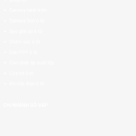
Camera hành trình
Camera 360 ô tô
Bọc ghế da ô tô
Chăm sóc ô tô
Dán PPF ô tô
Cảm biến áp suất lốp
Cửa hít ô tô
Độ cốp điện ô tô
CHI NHÁNH GÒ VẤP