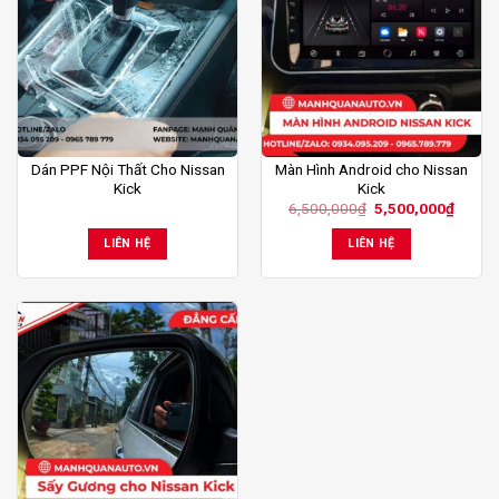
Dán PPF Nội Thất Cho Nissan
Màn Hình Android cho Nissan
Kick
Kick
Giá
Giá
6,500,000
₫
5,500,000
₫
gốc
hiện
là:
tại
LIÊN HỆ
LIÊN HỆ
6,500,000₫.
là:
5,500,