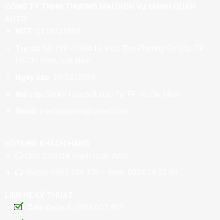
CÔNG TY TNHH THƯƠNG MẠI DỊCH VỤ MẠNH QUÂN
AUTO
MST:
0318321894
Trụ sở:
Số 139 - 139A Lê Đức Thọ, Phường Gò Vấp, TP
Hồ Chí Minh, Việt Nam
Ngày cấp:
29/02/2024
Nơi cấp:
Sở Kế Hoạch & Đầu Tư TP. Hồ Chí Minh
Gmail:
manhquanoto@gmail.com
HOTLINE KHÁCH HÀNG
Chat
Zalo OA Mạnh Quân Auto
Viettel:
0965 789 779
– Mobi
0934 09 52 09
LIÊN HỆ KỸ THUẬT
Zalo Quận 5:
0938 007 857