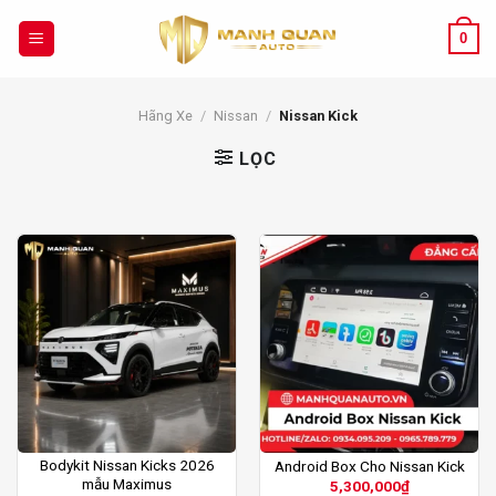
Chuyển
đến
0
nội
dung
Hãng Xe
/
Nissan
/
Nissan Kick
LỌC
Bodykit Nissan Kicks 2026
Android Box Cho Nissan Kick
mẫu Maximus
5,300,000
₫