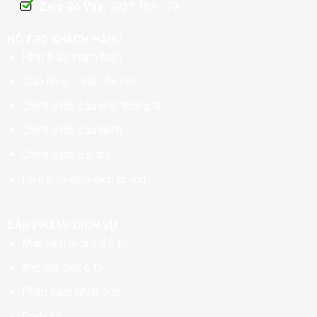
Zalo Gò Vấp:
0937 189 179
HỖ TRỢ KHÁCH HÀNG
Hình thức thanh toán
Giao hàng - Vận chuyển
Chính sách bảo mật thông tin
Chính sách bảo hành
Chính sách đổi trả
Điều kiện giao dịch chung
SẢN PHẨM/ DỊCH VỤ
Màn hình android ô tô
Android box ô tô
Phim cách nhiệt ô tô
Body kit