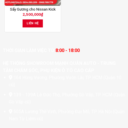
Sấy Gương cho Nissan Kick
2,500,000
₫
LIÊN HỆ
THỜI GIAN LÀM VIỆC TỪ
8:00 - 18:00
HỆ THỐNG SHOWROOM MẠNH QUÂN AUTO - TRUNG
TÂM CHĂM SÓC, PHỤ KIỆN Ô TÔ CAO CẤP
164 Hùng Vương, Phường Vườn Lài, TP. HCM (Quận 10
cũ)
139 - 139A Lê Đức Thọ, Phường Gò Vấp, TP. HCM (Quận
Gò Vấp cũ)
505A Lương Thế Vinh, Phường Đại Mỗ, TP. Hà Nội (Quận
Nam Từ Liêm cũ)