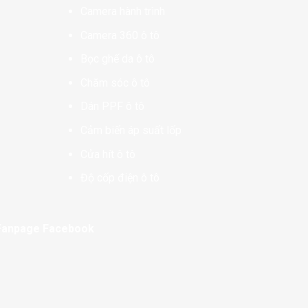
Camera hành trình
Camera 360 ô tô
Bọc ghế da ô tô
Chăm sóc ô tô
Dán PPF ô tô
Cảm biến áp suất lốp
Cửa hít ô tô
Độ cốp điện ô tô
Fanpage Facebook