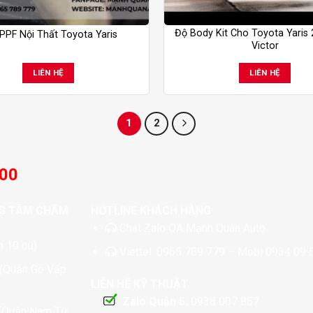
Độ Body Kit Cho Toyota Yaris
PPF Nội Thất Toyota Yaris
Victor
LIÊN HỆ
LIÊN HỆ
1
2
:00
G TÂM CHĂM
HOTLINE KHÁCH HÀNG
Chat
Zalo OA Mạnh Quân Auto
 10 cũ)
Viettel:
0965 789 779
– Mobi
0934 09 
 (Quận Gò Vấp
LIÊN HỆ KỸ THUẬT
Zalo Quận 5:
0938 007 857
 (Quận Nam Từ