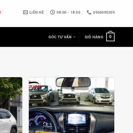
LIÊN HỆ
08:00 - 18:00
0934095209
0
GÓC TƯ VẤN
GIỎ HÀNG