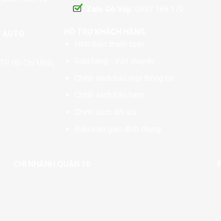
Zalo Gò Vấp:
0937 189 179
HỖ TRỢ KHÁCH HÀNG
N AUTO
Hình thức thanh toán
Giao hàng - Vận chuyển
TP Hồ Chí Minh,
Chính sách bảo mật thông tin
Chính sách bảo hành
Chính sách đổi trả
Điều kiện giao dịch chung
CHI NHÁNH QUẬN 10