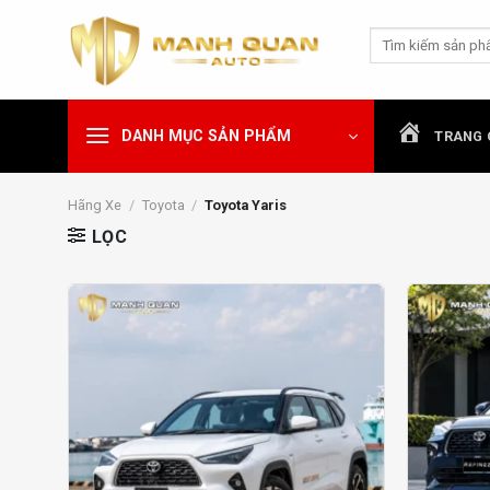
Chuyển
Tìm
đến
kiếm:
nội
dung
DANH MỤC SẢN PHẨM
TRANG 
Hãng Xe
/
Toyota
/
Toyota Yaris
LỌC