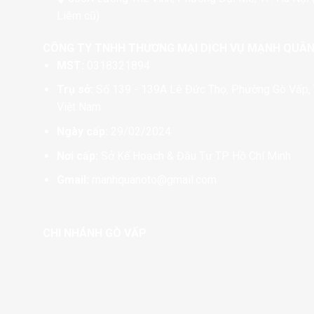
Liêm cũ)
CÔNG TY TNHH THƯƠNG MẠI DỊCH VỤ MẠNH QUÂ
MST:
0318321894
Trụ sở:
Số 139 - 139A Lê Đức Thọ, Phường Gò Vấp, 
Việt Nam
Ngày cấp:
29/02/2024
Nơi cấp:
Sở Kế Hoạch & Đầu Tư TP. Hồ Chí Minh
Gmail:
manhquanoto@gmail.com
CHI NHÁNH GÒ VẤP