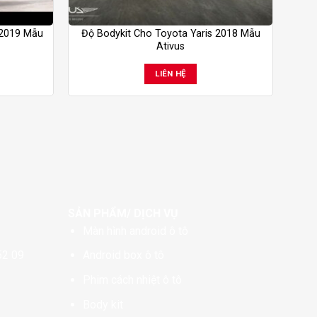
 2019 Mẫu
Độ Bodykit Cho Toyota Yaris 2018 Mẫu
Ativus
LIÊN HỆ
SẢN PHẨM/ DỊCH VỤ
Màn hình android ô tô
52 09
Android box ô tô
Phim cách nhiệt ô tô
Body kit