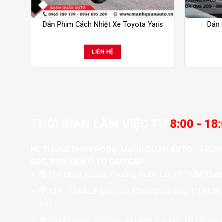
Dán Phim Cách Nhiệt Xe Toyota Yaris
Dán 
LIÊN HỆ
THỜI GIAN LÀM VIỆC TỪ
8:00 - 18
HỆ THỐNG SHOWROOM MẠNH QUÂN AUTO - TRUN
SÓC, PHỤ KIỆN Ô TÔ CAO CẤP
164 Hùng Vương, Phường Vườn Lài, TP. HCM (Quận
139 - 139A Lê Đức Thọ, Phường Gò Vấp, TP. HCM
cũ)
505A Lương Thế Vinh, Phường Đại Mỗ, TP. Hà Nội