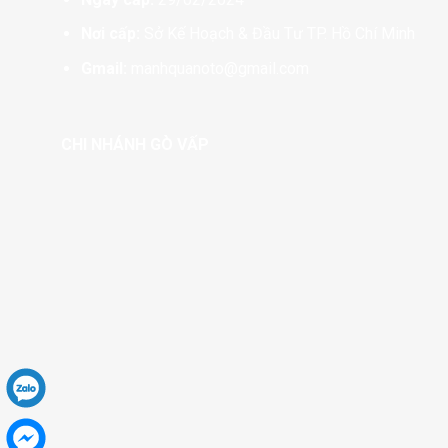
Nơi cấp:
Sở Kế Hoạch & Đầu Tư TP. Hồ Chí Minh
Gmail:
manhquanoto@gmail.com
CHI NHÁNH GÒ VẤP