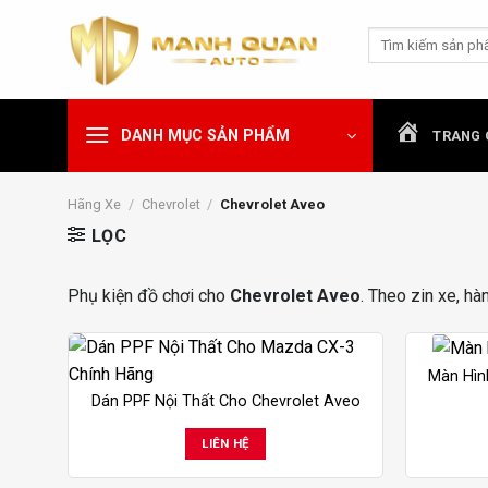
Chuyển
Tìm
đến
kiếm:
nội
dung
DANH MỤC SẢN PHẨM
TRANG 
Hãng Xe
/
Chevrolet
/
Chevrolet Aveo
LỌC
Phụ kiện đồ chơi cho
Chevrolet Aveo
. Theo zin xe, hà
Màn Hìn
Dán PPF Nội Thất Cho Chevrolet Aveo
LIÊN HỆ