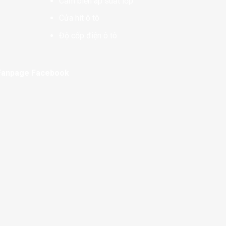
Cảm biến áp suất lốp
Cửa hít ô tô
Độ cốp điện ô tô
Fanpage Facebook