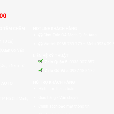
:00
G TÂM CHĂM
HOTLINE KHÁCH HÀNG
Chat
Zalo OA Mạnh Quân Auto
 10 cũ)
Viettel:
0965 789 779
– Mobi
0934 09 
 (Quận Gò Vấp
LIÊN HỆ KỸ THUẬT
Zalo Quận 5:
0938 007 857
 (Quận Nam Từ
Zalo Gò Vấp:
0937 189 179
HỖ TRỢ KHÁCH HÀNG
N AUTO
Hình thức thanh toán
Giao hàng - Vận chuyển
TP Hồ Chí Minh,
Chính sách bảo mật thông tin