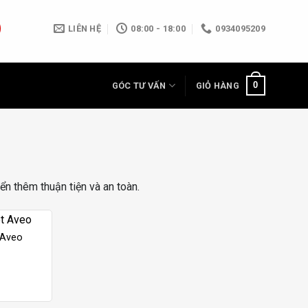
LIÊN HỆ
08:00 - 18:00
0934095209
0
GÓC TƯ VẤN
GIỎ HÀNG
yển thêm thuận tiện và an toàn.
 Aveo