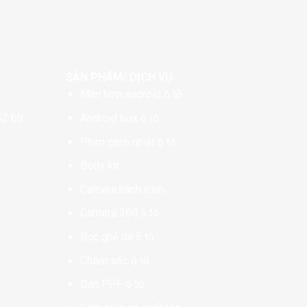
SẢN PHẨM/ DỊCH VỤ
Màn hình android ô tô
52 09
Android box ô tô
Phim cách nhiệt ô tô
Body kit
Camera hành trình
Camera 360 ô tô
Bọc ghế da ô tô
Chăm sóc ô tô
Dán PPF ô tô