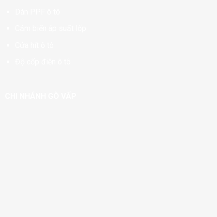
Dán PPF ô tô
Cảm biến áp suất lốp
Cửa hít ô tô
Độ cốp điện ô tô
CHI NHÁNH GÒ VẤP