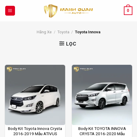
Chuyển
đến
0
nội
dung
Hãng Xe
/
Toyota
/
Toyota Innova
LỌC
Body Kit Toyota Innova Crysta
Body Kit TOYOTA INNOVA
2016-2019 Mẫu ATIVUS
CRYSTA 2016-2020 Mẫu