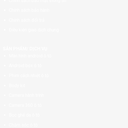
Chính sách bảo mật thông tin
Chính sách bảo hành
Chính sách đổi trả
Điều kiện giao dịch chung
SẢN PHẨM/ DỊCH VỤ
Màn hình android ô tô
Android box ô tô
Phim cách nhiệt ô tô
Body kit
Camera hành trình
Camera 360 ô tô
Bọc ghế da ô tô
Chăm sóc ô tô