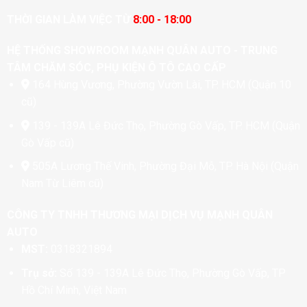
THỜI GIAN LÀM VIỆC TỪ
8:00 - 18:00
HỆ THỐNG SHOWROOM MẠNH QUÂN AUTO - TRUNG
TÂM CHĂM SÓC, PHỤ KIỆN Ô TÔ CAO CẤP
164 Hùng Vương, Phường Vườn Lài, TP. HCM (Quận 10
cũ)
139 - 139A Lê Đức Thọ, Phường Gò Vấp, TP. HCM (Quận
Gò Vấp cũ)
505A Lương Thế Vinh, Phường Đại Mỗ, TP. Hà Nội (Quận
Nam Từ Liêm cũ)
CÔNG TY TNHH THƯƠNG MẠI DỊCH VỤ MẠNH QUÂN
AUTO
MST:
0318321894
Trụ sở:
Số 139 - 139A Lê Đức Thọ, Phường Gò Vấp, TP
Hồ Chí Minh, Việt Nam