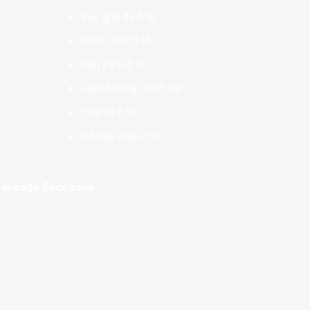
Bọc ghế da ô tô
Chăm sóc ô tô
Dán PPF ô tô
Cảm biến áp suất lốp
Cửa hít ô tô
Độ cốp điện ô tô
Fanpage Facebook