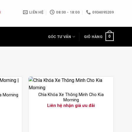
LIÊN HỆ
08:00 - 18:00
0934095209
0
GÓC TƯ VẤN
GIỎ HÀNG
Chìa Khóa Xe Thông Minh Cho Kia
a Morning
Morning
Liên hệ nhận giá ưu đãi