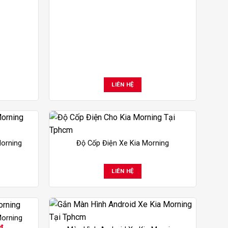
LIÊN HỆ
Morning
Độ Cốp Điện Xe Kia Morning
LIÊN HỆ
Morning
Giá
₫