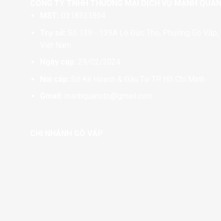
CÔNG TY TNHH THƯƠNG MẠI DỊCH VỤ MẠNH QUÂ
MST:
0318321894
Trụ sở:
Số 139 - 139A Lê Đức Thọ, Phường Gò Vấp, 
Việt Nam
Ngày cấp:
29/02/2024
Nơi cấp:
Sở Kế Hoạch & Đầu Tư TP. Hồ Chí Minh
Gmail:
manhquanoto@gmail.com
CHI NHÁNH GÒ VẤP