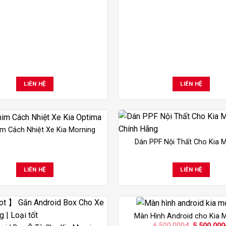
LIÊN HỆ
LIÊN HỆ
m Cách Nhiệt Xe Kia Morning
Dán PPF Nội Thất Cho Kia 
LIÊN HỆ
LIÊN HỆ
Màn Hình Android cho Kia 
Giá
6,500,000
₫
5,500,000