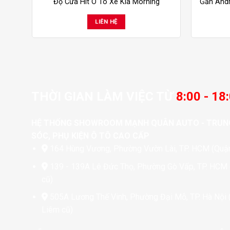
Độ Cửa Hít Ô Tô Xe Kia Morning
Gắn Andr
LIÊN HỆ
THỜI GIAN LÀM VIỆC TỪ
8:00 - 18
HỆ THỐNG SHOWROOM MẠNH QUÂN AUTO - TRUN
SÓC, PHỤ KIỆN Ô TÔ CAO CẤP
164 Hùng Vương, Phường Vườn Lài, TP. HCM (Quận
139 - 139A Lê Đức Thọ, Phường Gò Vấp, TP. HCM
cũ)
505A Lương Thế Vinh, Phường Đại Mỗ, TP. Hà Nội
Liêm cũ)