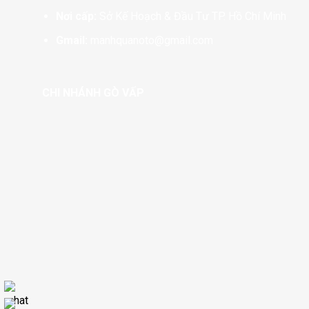
Nơi cấp:
Sở Kế Hoạch & Đầu Tư TP. Hồ Chí Minh
Gmail:
manhquanoto@gmail.com
CHI NHÁNH GÒ VẤP