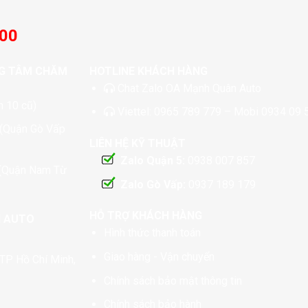
:00
G TÂM CHĂM
HOTLINE KHÁCH HÀNG
Chat
Zalo OA Mạnh Quân Auto
 10 cũ)
Viettel:
0965 789 779
– Mobi
0934 09 
 (Quận Gò Vấp
LIÊN HỆ KỸ THUẬT
Zalo Quận 5:
0938 007 857
 (Quận Nam Từ
Zalo Gò Vấp:
0937 189 179
HỖ TRỢ KHÁCH HÀNG
N AUTO
Hình thức thanh toán
Giao hàng - Vận chuyển
TP Hồ Chí Minh,
Chính sách bảo mật thông tin
Chính sách bảo hành