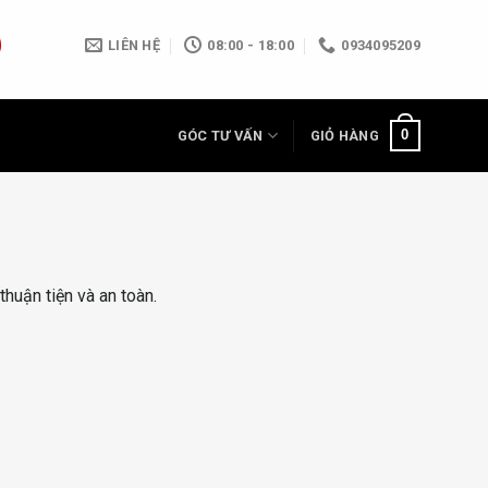
LIÊN HỆ
08:00 - 18:00
0934095209
0
GÓC TƯ VẤN
GIỎ HÀNG
thuận tiện và an toàn.