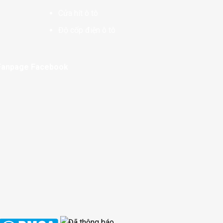
Cửa hít ô tô
Độ cốp điện ô tô
Fanpage Facebook