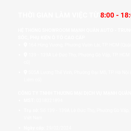
THỜI GIAN LÀM VIỆC TỪ
8:00 - 18
HỆ THỐNG SHOWROOM MẠNH QUÂN AUTO - TRUN
SÓC, PHỤ KIỆN Ô TÔ CAO CẤP
164 Hùng Vương, Phường Vườn Lài, TP. HCM (Quận
139 - 139A Lê Đức Thọ, Phường Gò Vấp, TP. HCM
cũ)
505A Lương Thế Vinh, Phường Đại Mỗ, TP. Hà Nội
Liêm cũ)
CÔNG TY TNHH THƯƠNG MẠI DỊCH VỤ MẠNH QUÂ
MST:
0318321894
Trụ sở:
Số 139 - 139A Lê Đức Thọ, Phường Gò Vấp, 
Việt Nam
Ngày cấp:
29/02/2024