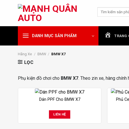
Chuyển
Tìm
đến
kiếm:
nội
dung
DANH MỤC SẢN PHẨM
TRANG 
Hãng Xe
/
BMW
/
BMW X7
LỌC
Phụ kiện đồ chơi cho
BMW X7
. Theo zin xe, hàng chính 
Dán PPF Cho BMW X7
Phủ Ce
LIÊN HỆ