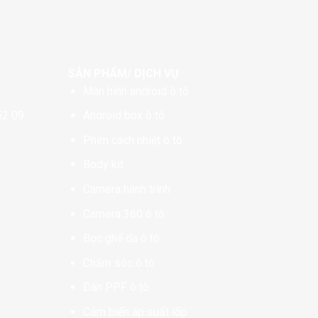
SẢN PHẨM/ DỊCH VỤ
Màn hình android ô tô
52 09
Android box ô tô
Phim cách nhiệt ô tô
Body kit
Camera hành trình
Camera 360 ô tô
Bọc ghế da ô tô
Chăm sóc ô tô
Dán PPF ô tô
Cảm biến áp suất lốp