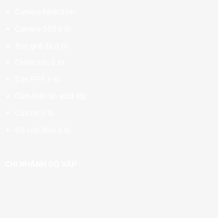
Camera hành trình
Camera 360 ô tô
Bọc ghế da ô tô
Chăm sóc ô tô
Dán PPF ô tô
Cảm biến áp suất lốp
Cửa hít ô tô
Độ cốp điện ô tô
CHI NHÁNH GÒ VẤP