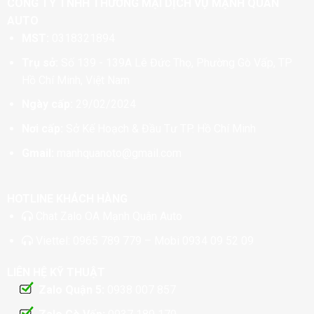
CÔNG TY TNHH THƯƠNG MẠI DỊCH VỤ MẠNH QUÂN
AUTO
MST:
0318321894
Trụ sở:
Số 139 - 139A Lê Đức Thọ, Phường Gò Vấp, TP
Hồ Chí Minh, Việt Nam
Ngày cấp:
29/02/2024
Nơi cấp:
Sở Kế Hoạch & Đầu Tư TP. Hồ Chí Minh
Gmail:
manhquanoto@gmail.com
HOTLINE KHÁCH HÀNG
Chat
Zalo OA Mạnh Quân Auto
Viettel:
0965 789 779
– Mobi
0934 09 52 09
LIÊN HỆ KỸ THUẬT
Zalo Quận 5:
0938 007 857