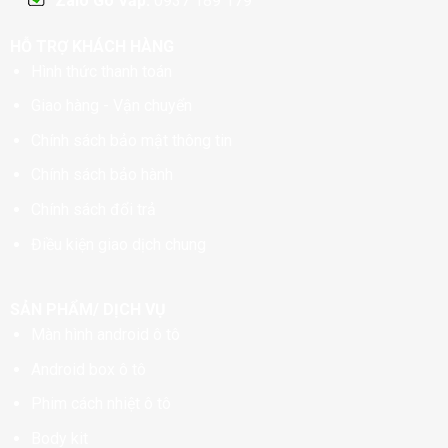
Zalo Gò Vấp:
0937 189 179
HỖ TRỢ KHÁCH HÀNG
Hình thức thanh toán
Giao hàng - Vận chuyển
Chính sách bảo mật thông tin
Chính sách bảo hành
Chính sách đổi trả
Điều kiện giao dịch chung
SẢN PHẨM/ DỊCH VỤ
Màn hình android ô tô
Android box ô tô
Phim cách nhiệt ô tô
Body kit