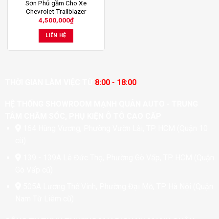
Sơn Phủ gầm Cho Xe
Chevrolet Trailblazer
4,500,000
₫
LIÊN HỆ
THỜI GIAN LÀM VIỆC TỪ
8:00 - 18:00
HỆ THỐNG SHOWROOM MẠNH QUÂN AUTO - TRUNG
TÂM CHĂM SÓC, PHỤ KIỆN Ô TÔ CAO CẤP
164 Hùng Vương, Phường Vườn Lài, TP. HCM (Quận 10
cũ)
139 - 139A Lê Đức Thọ, Phường Gò Vấp, TP. HCM (Quận
Gò Vấp cũ)
505A Lương Thế Vinh, Phường Đại Mỗ, TP. Hà Nội (Quận
Nam Từ Liêm cũ)