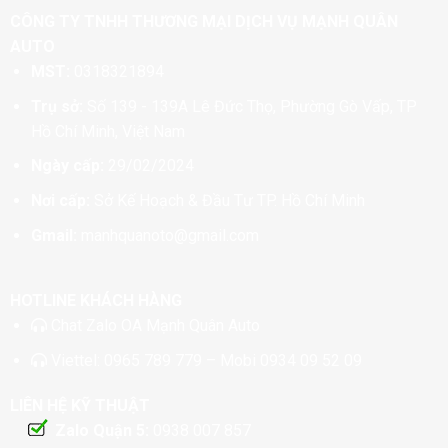
CÔNG TY TNHH THƯƠNG MẠI DỊCH VỤ MẠNH QUÂN
AUTO
MST:
0318321894
Trụ sở:
Số 139 - 139A Lê Đức Thọ, Phường Gò Vấp, TP
Hồ Chí Minh, Việt Nam
Ngày cấp:
29/02/2024
Nơi cấp:
Sở Kế Hoạch & Đầu Tư TP. Hồ Chí Minh
Gmail:
manhquanoto@gmail.com
HOTLINE KHÁCH HÀNG
Chat
Zalo OA Mạnh Quân Auto
Viettel:
0965 789 779
– Mobi
0934 09 52 09
LIÊN HỆ KỸ THUẬT
Zalo Quận 5:
0938 007 857