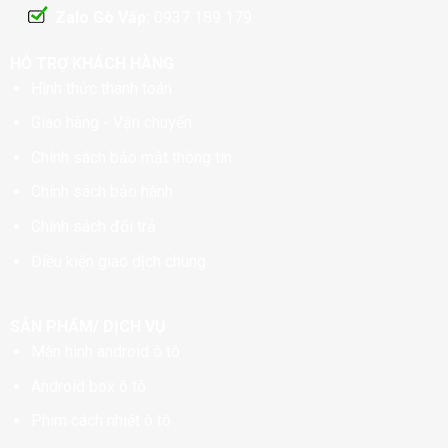
Zalo Gò Vấp:
0937 189 179
HỖ TRỢ KHÁCH HÀNG
Hình thức thanh toán
Giao hàng - Vận chuyển
Chính sách bảo mật thông tin
Chính sách bảo hành
Chính sách đổi trả
Điều kiện giao dịch chung
SẢN PHẨM/ DỊCH VỤ
Màn hình android ô tô
Android box ô tô
Phim cách nhiệt ô tô