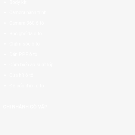
Body kit
Camera hành trình
Camera 360 ô tô
Bọc ghế da ô tô
Chăm sóc ô tô
Dán PPF ô tô
Cảm biến áp suất lốp
Cửa hít ô tô
Độ cốp điện ô tô
CHI NHÁNH GÒ VẤP