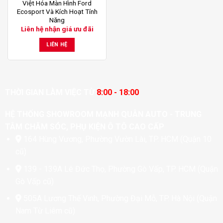
Việt Hóa Màn Hình Ford
Ecosport Và Kích Hoạt Tính
Năng
Liên hệ nhận giá ưu đãi
LIÊN HỆ
THỜI GIAN LÀM VIỆC TỪ
8:00 - 18:00
HỆ THỐNG SHOWROOM MẠNH QUÂN AUTO - TRUNG
TÂM CHĂM SÓC, PHỤ KIỆN Ô TÔ CAO CẤP
164 Hùng Vương, Phường Vườn Lài, TP. HCM (Quận 10
cũ)
139 - 139A Lê Đức Thọ, Phường Gò Vấp, TP. HCM (Quận
Gò Vấp cũ)
505A Lương Thế Vinh, Phường Đại Mỗ, TP. Hà Nội (Quận
Nam Từ Liêm cũ)