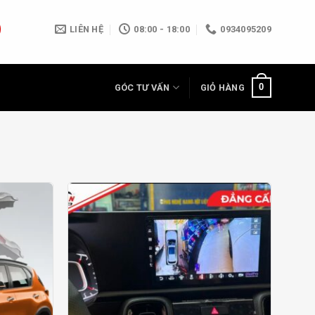
LIÊN HỆ
08:00 - 18:00
0934095209
0
GÓC TƯ VẤN
GIỎ HÀNG