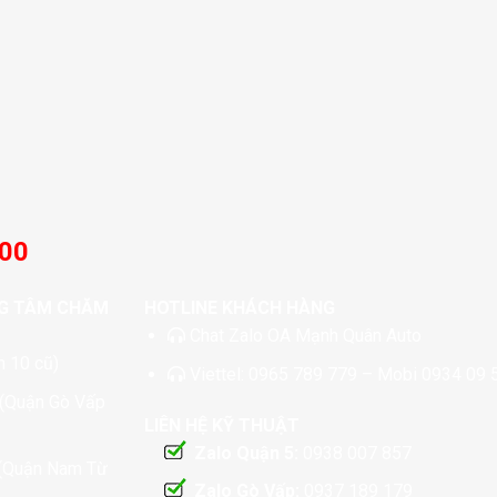
:00
G TÂM CHĂM
HOTLINE KHÁCH HÀNG
Chat
Zalo OA Mạnh Quân Auto
 10 cũ)
Viettel:
0965 789 779
– Mobi
0934 09 
 (Quận Gò Vấp
LIÊN HỆ KỸ THUẬT
Zalo Quận 5:
0938 007 857
 (Quận Nam Từ
Zalo Gò Vấp:
0937 189 179