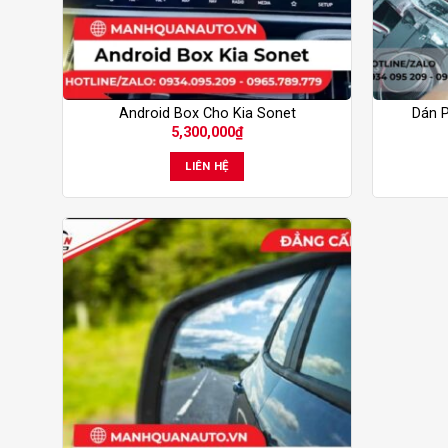
Android Box Cho Kia Sonet
Dán P
5,300,000
₫
LIÊN HỆ