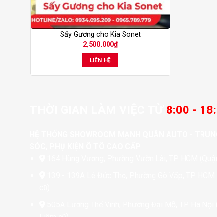
Sấy Gương cho Kia Sonet
2,500,000
₫
LIÊN HỆ
THỜI GIAN LÀM VIỆC TỪ
8:00 - 18
HỆ THỐNG SHOWROOM MẠNH QUÂN AUTO - TRUN
SÓC, PHỤ KIỆN Ô TÔ CAO CẤP
164 Hùng Vương, Phường Vườn Lài, TP. HCM (Quận
139 - 139A Lê Đức Thọ, Phường Gò Vấp, TP. HCM
cũ)
505A Lương Thế Vinh, Phường Đại Mỗ, TP. Hà Nội
Liêm cũ)