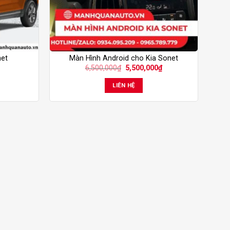
net
Màn Hình Android cho Kia Sonet
Giá
Giá
6,500,000
₫
5,500,000
₫
gốc
hiện
là:
tại
LIÊN HỆ
6,500,000₫.
là:
5,500,000₫.