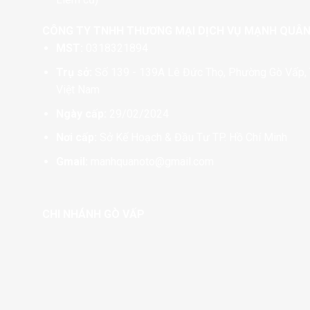
CÔNG TY TNHH THƯƠNG MẠI DỊCH VỤ MẠNH QUÂ
MST:
0318321894
Trụ sở:
Số 139 - 139A Lê Đức Thọ, Phường Gò Vấp, 
Việt Nam
Ngày cấp:
29/02/2024
Nơi cấp:
Sở Kế Hoạch & Đầu Tư TP. Hồ Chí Minh
Gmail:
manhquanoto@gmail.com
CHI NHÁNH GÒ VẤP