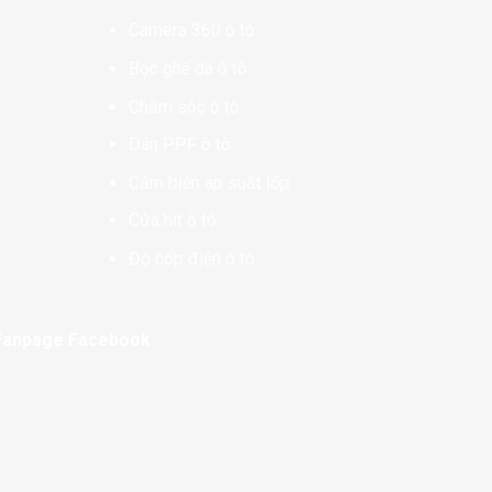
Camera 360 ô tô
Bọc ghế da ô tô
Chăm sóc ô tô
Dán PPF ô tô
Cảm biến áp suất lốp
Cửa hít ô tô
Độ cốp điện ô tô
Fanpage Facebook