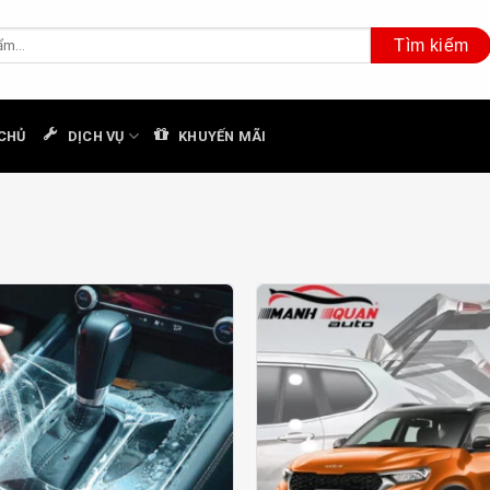
CHỦ
DỊCH VỤ
KHUYẾN MÃI