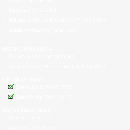
Hồ Chí Minh, Việt Nam
Ngày cấp:
29/02/2024
Nơi cấp:
Sở Kế Hoạch & Đầu Tư TP. Hồ Chí Minh
Gmail:
manhquanoto@gmail.com
HOTLINE KHÁCH HÀNG
Chat
Zalo OA Mạnh Quân Auto
Viettel:
0965 789 779
– Mobi
0934 09 52 09
LIÊN HỆ KỸ THUẬT
Zalo Quận 5:
0938 007 857
Zalo Gò Vấp:
0937 189 179
HỖ TRỢ KHÁCH HÀNG
Hình thức thanh toán
Giao hàng - Vận chuyển