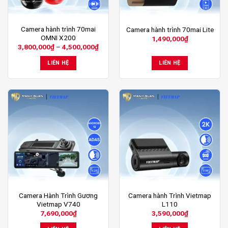
chọn
chọn
trên
trên
trang
trang
Sản
Camera hành trình 70mai
Camera hành trình 70mai Lite
sản
sản
OMNI X200
1,490,000
₫
phẩm
phẩm
phẩm
Khoảng
3,800,000
₫
–
4,500,000
₫
này
giá:
từ
có
LIÊN HỆ
LIÊN HỆ
3,800,000₫
nhiều
đến
4,500,000₫
biến
thể.
Các
tùy
chọn
có
thể
được
chọn
trên
trang
Camera Hành Trình Gương
Camera hành Trình Vietmap
sản
Vietmap V740
L110
phẩm
7,690,000
₫
3,590,000
₫