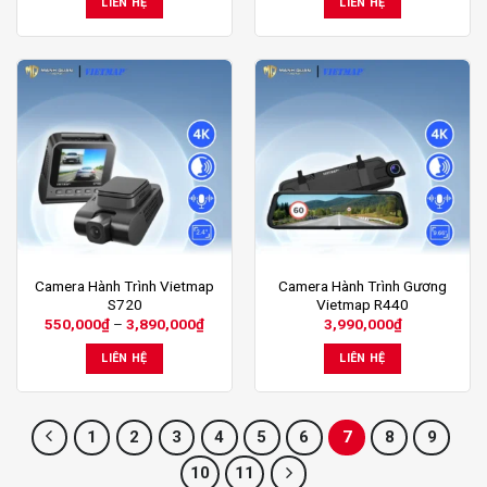
LIÊN HỆ
LIÊN HỆ
Sản
Camera Hành Trình Vietmap
Camera Hành Trình Gương
S720
Vietmap R440
phẩm
Khoảng
550,000
₫
–
3,890,000
₫
3,990,000
₫
này
giá:
từ
có
LIÊN HỆ
LIÊN HỆ
550,000₫
nhiều
đến
3,890,000₫
biến
thể.
1
2
3
4
5
6
7
8
9
Các
tùy
10
11