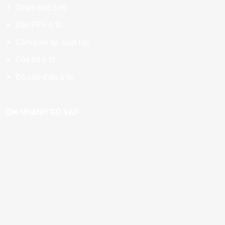
Chăm sóc ô tô
Dán PPF ô tô
Cảm biến áp suất lốp
Cửa hít ô tô
Độ cốp điện ô tô
CHI NHÁNH GÒ VẤP