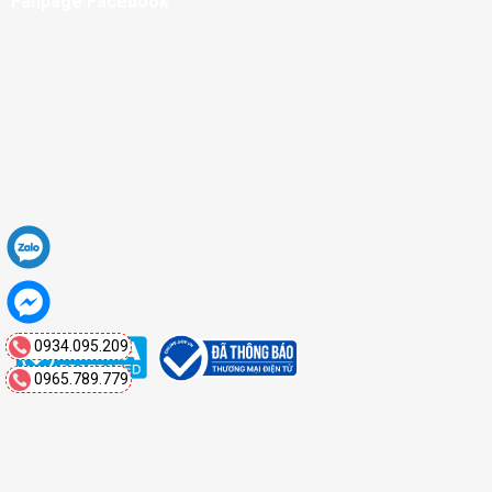
Fanpage Facebook
0934.095.209
0965.789.779
Copyright 2026 ©
Mạnh Quân Auto