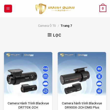
Chuyển
đến
0
nội
dung
Camera Ô Tô
/
Trang 7
LỌC
Camera Hành Trình Blackvue
Camera hành trình Blackvue
DR770X-2CH
DR900X-2CH DMS Plus